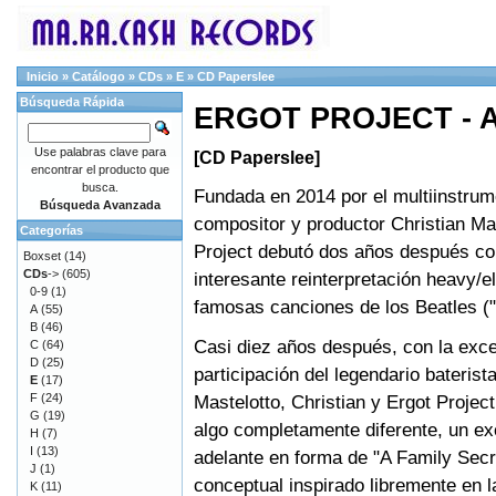
Inicio
»
Catálogo
»
CDs
»
E
»
CD Paperslee
Búsqueda Rápida
ERGOT PROJECT - A 
Use palabras clave para
[CD Paperslee]
encontrar el producto que
busca.
Fundada en 2014 por el multiinstrum
Búsqueda Avanzada
compositor y productor Christian Ma
Categorías
Project debutó dos años después co
Boxset
(14)
CDs
->
(605)
interesante reinterpretación heavy/e
0-9
(1)
famosas canciones de los Beatles ("
A
(55)
B
(46)
Casi diez años después, con la exc
C
(64)
D
(25)
participación del legendario baterist
E
(17)
F
(24)
Mastelotto, Christian y Ergot Projec
G
(19)
algo completamente diferente, un ex
H
(7)
I
(13)
adelante en forma de "A Family Secr
J
(1)
conceptual inspirado libremente en la
K
(11)