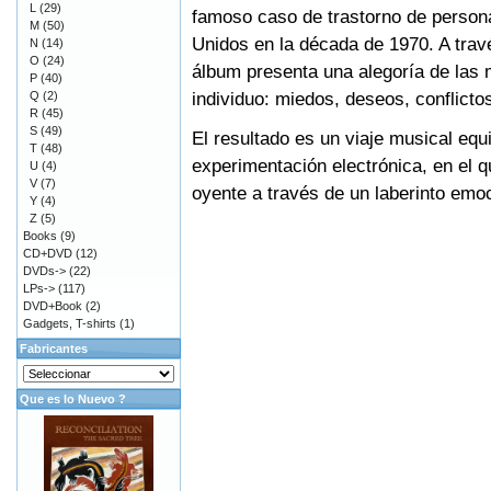
L
(29)
famoso caso de trastorno de persona
M
(50)
Unidos en la década de 1970. A través
N
(14)
O
(24)
álbum presenta una alegoría de las 
P
(40)
individuo: miedos, deseos, conflictos
Q
(2)
R
(45)
S
(49)
El resultado es un viaje musical equi
T
(48)
experimentación electrónica, en el 
U
(4)
V
(7)
oyente a través de un laberinto emo
Y
(4)
Z
(5)
Books
(9)
CD+DVD
(12)
DVDs->
(22)
LPs->
(117)
DVD+Book
(2)
Gadgets, T-shirts
(1)
Fabricantes
Que es lo Nuevo ?