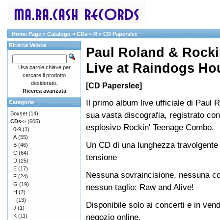
Home Page
»
Catalogo
»
CDs
»
R
»
CD Paperslee
Ricerca Veloce
Paul Roland & Rock
Live at Raindogs Ho
Usa parole chiave per
cercare il prodotto
desiderato.
[CD Paperslee]
Ricerca avanzata
Il primo album live ufficiale di Paul 
Categorie
sua vasta discografia, registrato con
Boxset
(14)
CDs
->
(605)
esplosivo Rockin' Teenage Combo.
0-9
(1)
A
(55)
Un CD di una lunghezza travolgente 
B
(46)
C
(64)
tensione
D
(25)
E
(17)
Nessuna sovraincisione, nessuna co
F
(24)
G
(19)
nessun taglio: Raw and Alive!
H
(7)
I
(13)
Disponibile solo ai concerti e in vend
J
(1)
negozio online.
K
(11)