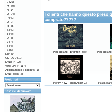
L
(29)
M
(50)
N
(14)
I clienti che hanno questo preso 
O
(24)
P
(40)
comprato?????
Q
(2)
R
(45)
S
(49)
T
(48)
U
(4)
V
(7)
Y
(4)
Z
(5)
Paul Roland - Brighton Rock
Paul Roland
Libri
(9)
CD+DVD
(12)
DVDs->
(22)
Vinili-LPs->
(117)
Abbigliamento e gadgets
(1)
DVD+Book
(2)
Produttori
Henry Now - Then Again Cd
Paul Rolan
Cosa c'e' di nuovo?