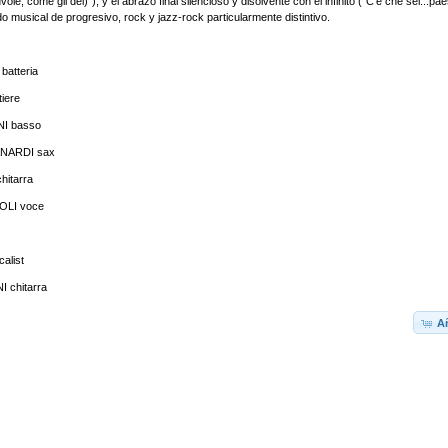
vole, come gli dei)"), y el abrazo final silencioso y disolvente con el infinito ("C'è che sei...pa
do musical de progresivo, rock y jazz-rock particularmente distintivo.
atteria
tiere
I basso
NARDI sax
itarra
LI voce
alist
chitarra
Añ