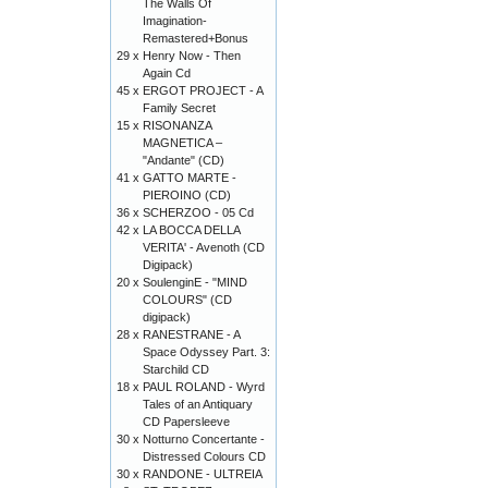
The Walls Of
Imagination-
Remastered+Bonus
29 x
Henry Now - Then
Again Cd
45 x
ERGOT PROJECT - A
Family Secret
15 x
RISONANZA
MAGNETICA –
"Andante" (CD)
41 x
GATTO MARTE -
PIEROINO (CD)
36 x
SCHERZOO - 05 Cd
42 x
LA BOCCA DELLA
VERITA' - Avenoth (CD
Digipack)
20 x
SoulenginE - "MIND
COLOURS" (CD
digipack)
28 x
RANESTRANE - A
Space Odyssey Part. 3:
Starchild CD
18 x
PAUL ROLAND - Wyrd
Tales of an Antiquary
CD Papersleeve
30 x
Notturno Concertante -
Distressed Colours CD
30 x
RANDONE - ULTREIA