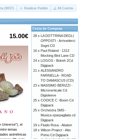
ta (8837)
Realizar Pedido
Mi Cuenta
Cesta de Compras
15.00€
28 x
LA DOTTRINA DEGLI
OPPOSTI - Arrivederci
Sogni CD
16 x
Paul Roland - 1313
Mocking Bird Lane CD
24 x
LOGOS - Bokeh 2Cd
Digipack
21 x
ALESSANDRO
FARINELLA - ROAD
TO DAMASCUS (CD)
23 x
MASSIMO BERIZZI -
Microverticale Cd
Digisleeve
25 x
CODICE C -Boom Cd
Digipack
25 x
Orchestra SMS -
Musica sparpagliata cd
Digipack
 Universe"), el
19 x
Fluido Rosa - Abaton
 entre temas
18 x
Wilson Project - Atto
stades asimétricas
Primo Cd Digipack