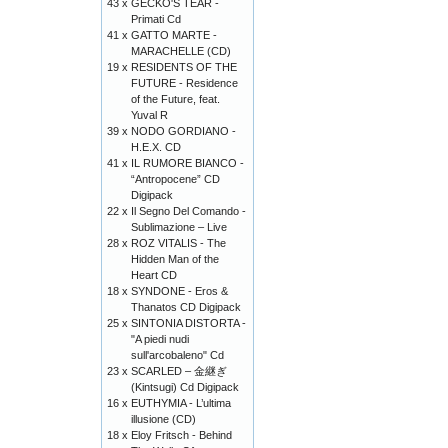
43 x
GECKO'S TEAR -
Primati Cd
41 x
GATTO MARTE -
MARACHELLE (CD)
19 x
RESIDENTS OF THE
FUTURE - Residence
of the Future, feat.
Yuval R
39 x
NODO GORDIANO -
H.E.X. CD
41 x
IL RUMORE BIANCO -
“Antropocene” CD
Digipack
22 x
Il Segno Del Comando -
Sublimazione – Live
28 x
ROZ VITALIS - The
Hidden Man of the
Heart CD
18 x
SYNDONE - Eros &
Thanatos CD Digipack
25 x
SINTONIA DISTORTA -
"A piedi nudi
sull'arcobaleno" Cd
23 x
SCARLED – 金継ぎ
(Kintsugi) Cd Digipack
16 x
EUTHYMIA - L’ultima
illusione (CD)
18 x
Eloy Fritsch - Behind