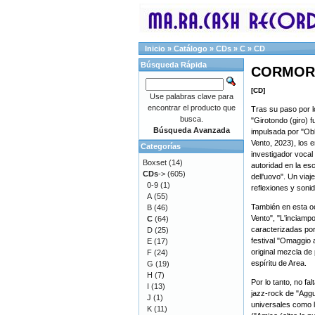
Inicio
»
Catálogo
»
CDs
»
C
»
CD
Búsqueda Rápida
CORMORAN
[CD]
Use palabras clave para
encontrar el producto que
Tras su paso por lo
busca.
"Girotondo (giro) 
Búsqueda Avanzada
impulsada por "Obli
Vento, 2023), los
Categorías
investigador voca
Boxset
(14)
autoridad en la es
CDs
->
(605)
dell'uovo". Un viaj
0-9
(1)
reflexiones y soni
A
(55)
También en esta oca
B
(46)
Vento", "L'inciamp
C
(64)
caracterizadas por
D
(25)
festival "Omaggio
E
(17)
original mezcla de 
F
(24)
espíritu de Area.
G
(19)
H
(7)
Por lo tanto, no f
I
(13)
jazz-rock de "Aggu
J
(1)
universales como la
K
(11)