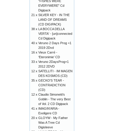
"FISHES WERE
EVERYWERE" Cd
Digipack
21 x
SILVER KEY - IN THE
LAND OF DREAMS
(CD DIGIPACK)
38 x
LA BOCCA DELLA
VERTA' - [un]connected
Cd Digipack
40 x
Veruno 2 Days Prog +1
2019 2Dvd
16 x
Vieux Carré -
‘Eteronimie’ CD
33 x
Veruno 2DaysProg+1
2012 2DVD
12 x
SATELLITI - IM MAGEN
DES KOSMOS (CD)
35 x
GECKO'S TEAR -
CONTRADICTION
(CD)
12 x
Claudio Simonetti’s
Goblin - The very Best
of Vol. 2 CD Digipack
41 x
IMAGIN'ARIA -
Exeligere CD
20 x
GLOYW - My Father
Was A Tree Cd
Digisleeve