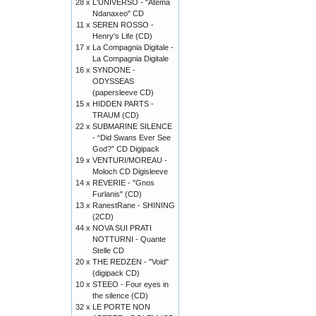
28 x
L'UNIVERSO - "Atema
Ndanaxeo" CD
11 x
SEREN ROSSO -
Henry's Life (CD)
17 x
La Compagnia Digitale -
La Compagnia Digitale
16 x
SYNDONE -
ODYSSEAS
(papersleeve CD)
15 x
HIDDEN PARTS -
TRAUM (CD)
22 x
SUBMARINE SILENCE
- “Did Swans Ever See
God?” CD Digipack
19 x
VENTURI/MOREAU -
Moloch CD Digisleeve
14 x
REVERIE - "Gnos
Furlanis" (CD)
13 x
RanestRane - SHINING
(2CD)
44 x
NOVA SUI PRATI
NOTTURNI - Quante
Stelle CD
20 x
THE REDZEN - "Void"
(digipack CD)
10 x
STEEO - Four eyes in
the silence (CD)
32 x
LE PORTE NON