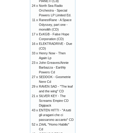
PIANETI (Cd)
24 x
North Sea Radio
Orchestra - Special
Powers LP Limited Ed.
11 x
RanestRane - A Space
Odyssey, part one -
monolith (CD)
17 x
ExKGB - False Hope
Corporation (CD)
16 x
ELEKTRADRIVE - Due
(CD)
33 x
Henry Now - Then
Again Lp
23 x
John Greaves/Annie
Barbazza - Earthly
Powers Cd
27 x
SEDDOK - Geometrie
Nere Cd
29 x
RAVEN SAD - "The leaf
and the wing" CD
21 x
SILVER KEY - The
Screams Empire CD
Digipack
43 x
ENTEN HITTI - "A tutti
gli uragani che ci
passarono accanto" CD
52 x
ZAAL "Homo Habilis"
Cd