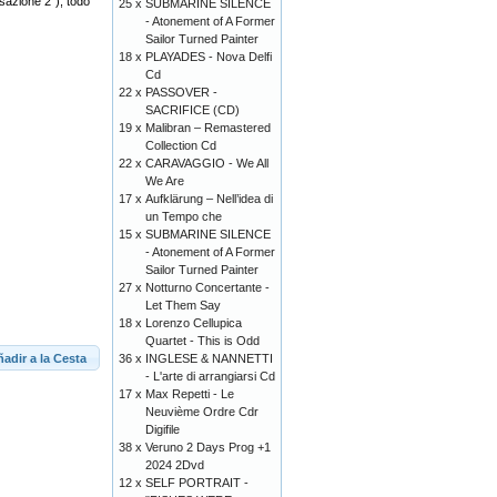
esazione 2"), todo
25 x
SUBMARINE SILENCE
- Atonement of A Former
Sailor Turned Painter
18 x
PLAYADES - Nova Delfi
Cd
22 x
PASSOVER -
SACRIFICE (CD)
19 x
Malibran – Remastered
Collection Cd
22 x
CARAVAGGIO - We All
We Are
17 x
Aufklärung – Nell’idea di
un Tempo che
15 x
SUBMARINE SILENCE
- Atonement of A Former
Sailor Turned Painter
27 x
Notturno Concertante -
Let Them Say
18 x
Lorenzo Cellupica
Quartet - This is Odd
adir a la Cesta
36 x
INGLESE & NANNETTI
- L'arte di arrangiarsi Cd
17 x
Max Repetti - Le
Neuvième Ordre Cdr
Digifile
38 x
Veruno 2 Days Prog +1
2024 2Dvd
12 x
SELF PORTRAIT -