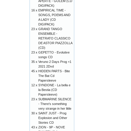
APERTE - GOLEM (CD
DIGIPACK)
16 x
EMPIRICAL TIME -
SONGS, POEMS AND
A LADY (CD
DIGIPACK)
23 x
GRAND TANGO
ENSEMBLE -
RETRATO CLASSICO
DE ASTOR PIAZZOLLA
(CD)
23 x
GEPETTO - Evolutive
songs CD
35 x
Veruno 2 Days Prog +1
2021 2Dvd
45 x
HIDDEN PARTS - Bite
The Bat Cd
Papersleeve
12 x
SYNDONE - La bella e
la Bestia (CD
Papersleeve)
23 x
SUBMARINE SILENCE
- There's something
very strange in her little
30 x
SAINT JUST - Prog
Explosion and Other
Stories CD
43 x
ZION - 9P - NOVE