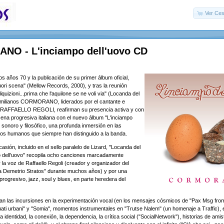
Ver Ces
O - L'inciampo dell'uovo CD
s años 70 y la publicación de su primer álbum oficial,
fuori scena" (Mellow Records, 2000), y tras la reunión
quizioni...prima che l'aquilone se ne voli via" (Locanda del
 emilianos CORMORANO, liderados por el cantante e
l RAFFAELLO REGOLI, reafirman su presencia activa y con
cena progresiva italiana con el nuevo álbum "L'inciampo
e sonoro y filosófico, una profunda inmersión en las
dos humanos que siempre han distinguido a la banda.
sión, incluido en el sello paralelo de Lizard, "Locanda del
o dell'uovo" recopila ocho canciones marcadamente
 la voz de Raffaello Regoli (creador y organizador del
 a Demetrio Stratos" durante muchos años) y por una
progresivo, jazz, soul y blues, en parte heredera del
altan las incursiones en la experimentación vocal (en los mensajes cósmicos de "Pax Msg from
ati urbani" y "Somia", momentos instrumentales en "Trutse Nalem" (un homenaje a Traffic),
 identidad, la conexión, la dependencia, la crítica social ("SocialNetwork"), historias de ami