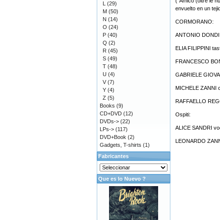
("Amico (oltre le nu
L
(29)
envuelto en un teji
M
(50)
N
(14)
CORMORANO:
O
(24)
P
(40)
ANTONIO DONDI b
Q
(2)
ELIA FILIPPINI tas
R
(45)
S
(49)
FRANCESCO BON
T
(48)
U
(4)
GABRIELE GIOVA
V
(7)
MICHELE ZANNI ch
Y
(4)
Z
(5)
RAFFAELLO REGO
Books
(9)
CD+DVD
(12)
Ospiti:
DVDs->
(22)
ALICE SANDRI voc
LPs->
(117)
DVD+Book
(2)
LEONARDO ZANNI 
Gadgets, T-shirts
(1)
Fabricantes
Que es lo Nuevo ?