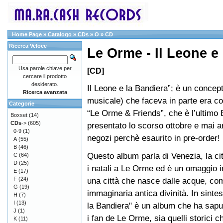
Home Page
»
Catalogo
»
CDs
»
O
»
CD
Ricerca Veloce
Le Orme - Il Leone e
Usa parole chiave per
[CD]
cercare il prodotto
desiderato.
Il Leone e la Bandiera”; è un concep
Ricerca avanzata
musicale) che faceva in parte era co
Categorie
“Le Orme & Friends”, che è l’ultimo 
Boxset
(14)
CDs
->
(605)
presentato lo scorso ottobre e mai ar
0-9
(1)
negozi perchè esaurito in pre-order!
A
(55)
B
(46)
Questo album parla di Venezia, la ci
C
(64)
D
(25)
i natali a Le Orme ed è un omaggio 
E
(17)
F
(24)
una città che nasce dalle acque, co
G
(19)
immaginaria antica divinità. In sintes
H
(7)
I
(13)
la Bandiera" è un album che ha sapu
J
(1)
i fan de Le Orme, sia quelli storici c
K
(11)