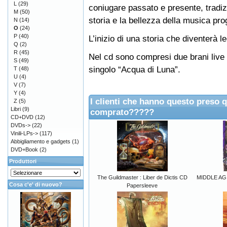
L
(29)
coniugare passato e presente, tradiz
M
(50)
storia e la bellezza della musica pro
N
(14)
O
(24)
P
(40)
L’inizio di una storia che diventerà 
Q
(2)
R
(45)
Nel cd sono compresi due brani live ine
S
(49)
singolo “Acqua di Luna”.
T
(48)
U
(4)
V
(7)
Y
(4)
I clienti che hanno questo preso 
Z
(5)
Libri
(9)
comprato?????
CD+DVD
(12)
DVDs->
(22)
Vinili-LPs->
(117)
Abbigliamento e gadgets
(1)
DVD+Book
(2)
Produttori
The Guildmaster : Liber de Dictis CD
MIDDLE AG
Cosa c'e' di nuovo?
Papersleeve