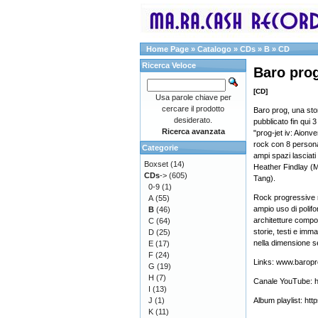
Home Page
»
Catalogo
»
CDs
»
B
»
CD
Ricerca Veloce
Baro prog
[CD]
Usa parole chiave per
cercare il prodotto
Baro prog, una sto
desiderato.
pubblicato fin qui 
Ricerca avanzata
"prog-jet iv: Aionv
rock con 8 personag
Categorie
ampi spazi lasciati 
Boxset
(14)
Heather Findlay (M
CDs
->
(605)
Tang).
0-9
(1)
Rock progressive m
A
(55)
ampio uso di polifon
B
(46)
architetture compo
C
(64)
storie, testi e imma
D
(25)
nella dimensione s
E
(17)
F
(24)
Links: www.baropro
G
(19)
H
(7)
Canale YouTube: 
I
(13)
J
(1)
Album playlist: h
K
(11)