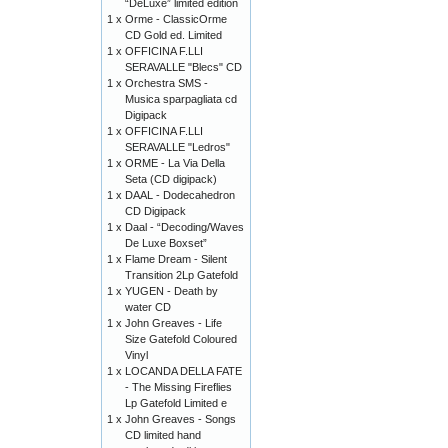
“DeLuxe” limited edition
1 x
Orme - ClassicOrme
CD Gold ed. Limited
1 x
OFFICINA F.LLI
SERAVALLE "Blecs" CD
1 x
Orchestra SMS -
Musica sparpagliata cd
Digipack
1 x
OFFICINA F.LLI
SERAVALLE "Ledros"
1 x
ORME - La Via Della
Seta (CD digipack)
1 x
DAAL - Dodecahedron
CD Digipack
1 x
Daal - “Decoding/Waves
De Luxe Boxset”
1 x
Flame Dream - Silent
Transition 2Lp Gatefold
1 x
YUGEN - Death by
water CD
1 x
John Greaves - Life
Size Gatefold Coloured
Vinyl
1 x
LOCANDA DELLA FATE
- The Missing Fireflies
Lp Gatefold Limited e
1 x
John Greaves - Songs
CD limited hand