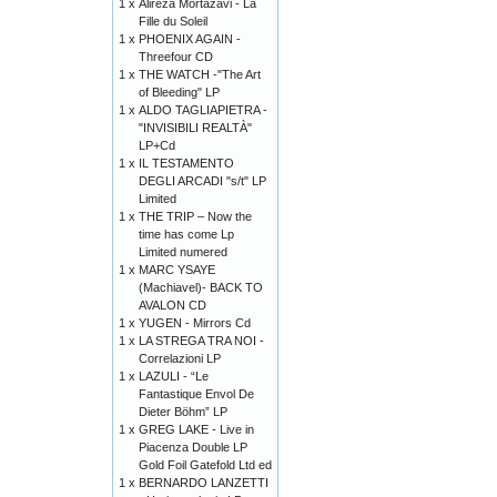
1 x
Alireza Mortazavi - La
Fille du Soleil
1 x
PHOENIX AGAIN -
Threefour CD
1 x
THE WATCH -"The Art
of Bleeding" LP
1 x
ALDO TAGLIAPIETRA -
"INVISIBILI REALTÀ"
LP+Cd
1 x
IL TESTAMENTO
DEGLI ARCADI "s/t" LP
Limited
1 x
THE TRIP – Now the
time has come Lp
Limited numered
1 x
MARC YSAYE
(Machiavel)- BACK TO
AVALON CD
1 x
YUGEN - Mirrors Cd
1 x
LA STREGA TRA NOI -
Correlazioni LP
1 x
LAZULI - “Le
Fantastique Envol De
Dieter Böhm” LP
1 x
GREG LAKE - Live in
Piacenza Double LP
Gold Foil Gatefold Ltd ed
1 x
BERNARDO LANZETTI