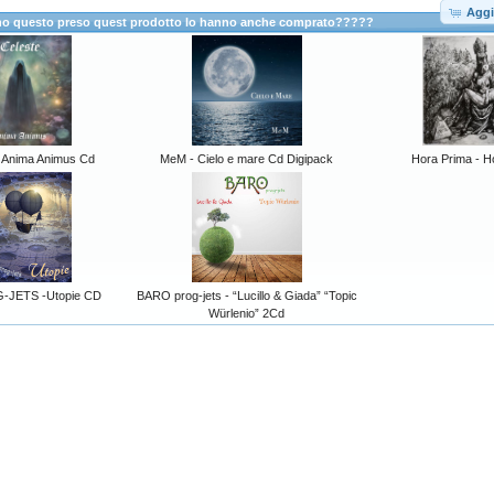
Aggi
anno questo preso quest prodotto lo hanno anche comprato?????
 Anima Animus Cd
MeM - Cielo e mare Cd Digipack
Hora Prima - H
JETS -Utopie CD
BARO prog-jets - “Lucillo & Giada” “Topic
Würlenio” 2Cd