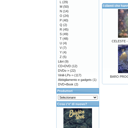
L
(29)
I clienti che h
M
(50)
N
(14)
O
(24)
P
(40)
Q
(2)
R
(45)
S
(49)
T
(48)
CELESTE -
U
(4)
V
(7)
Y
(4)
Z
(5)
Libri
(9)
CD+DVD
(12)
DVDs->
(22)
Vinili-LPs->
(117)
BARO PROG-
Abbigliamento e gadgets
(1)
DVD+Book
(2)
Produttori
Cosa c'e' di nuovo?