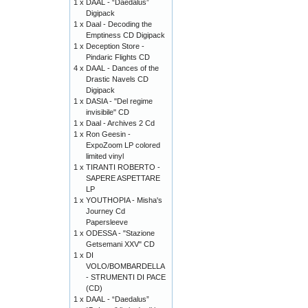
1 x
DAAL - “Daedalus”
Digipack
1 x
Daal - Decoding the
Emptiness CD Digipack
1 x
Deception Store -
Pindaric Flights CD
4 x
DAAL - Dances of the
Drastic Navels CD
Digipack
1 x
DASIA - "Del regime
invisibile" CD
1 x
Daal - Archives 2 Cd
1 x
Ron Geesin -
ExpoZoom LP colored
limited vinyl
1 x
TIRANTI ROBERTO -
SAPERE ASPETTARE
LP
1 x
YOUTHOPIA - Misha's
Journey Cd
Papersleeve
1 x
ODESSA - "Stazione
Getsemani XXV" CD
1 x
DI
VOLO/BOMBARDELLA
- STRUMENTI DI PACE
(CD)
1 x
DAAL - “Daedalus”