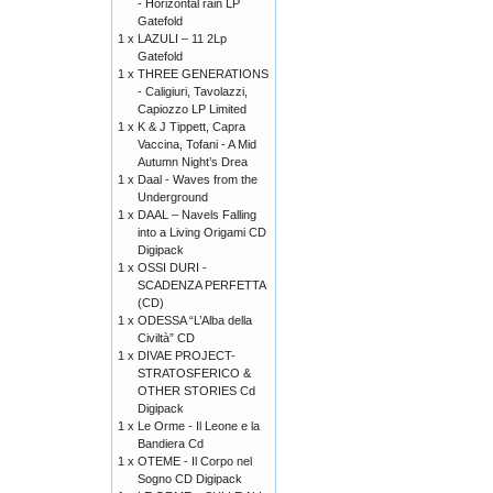
- Horizontal rain LP
Gatefold
1 x
LAZULI – 11 2Lp
Gatefold
1 x
THREE GENERATIONS
- Caligiuri, Tavolazzi,
Capiozzo LP Limited
1 x
K & J Tippett, Capra
Vaccina, Tofani - A Mid
Autumn Night’s Drea
1 x
Daal - Waves from the
Underground
1 x
DAAL – Navels Falling
into a Living Origami CD
Digipack
1 x
OSSI DURI -
SCADENZA PERFETTA
(CD)
1 x
ODESSA “L’Alba della
Civiltà” CD
1 x
DIVAE PROJECT-
STRATOSFERICO &
OTHER STORIES Cd
Digipack
1 x
Le Orme - Il Leone e la
Bandiera Cd
1 x
OTEME - Il Corpo nel
Sogno CD Digipack