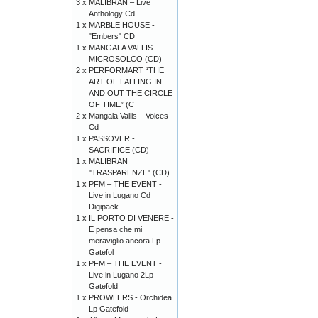
3 x
MALIBRAN – Live
Anthology Cd
1 x
MARBLE HOUSE -
"Embers" CD
1 x
MANGALA VALLIS -
MICROSOLCO (CD)
2 x
PERFORMART “THE
ART OF FALLING IN
AND OUT THE CIRCLE
OF TIME” (C
2 x
Mangala Vallis – Voices
Cd
1 x
PASSOVER -
SACRIFICE (CD)
1 x
MALIBRAN
"TRASPARENZE" (CD)
1 x
PFM – THE EVENT -
Live in Lugano Cd
Digipack
1 x
IL PORTO DI VENERE -
E pensa che mi
meraviglio ancora Lp
Gatefol
1 x
PFM – THE EVENT -
Live in Lugano 2Lp
Gatefold
1 x
PROWLERS - Orchidea
Lp Gatefold