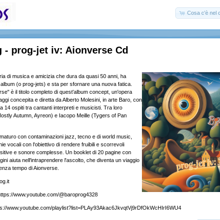
Cosa c'è nel c
 - prog-jet iv: Aionverse Cd
ria di musica e amicizia che dura da quasi 50 anni, ha
3 album (o prog-jets) e sta per sfornare una nuova fatica.
erse" è il titolo completo di quest'album concept, un'opera
gi concepita e diretta da Alberto Molesini, in arte Baro, con
a 14 ospiti tra cantanti interpreti e musicisti. Tra loro
ostly Autumn, Ayreon) e Iacopo Meille (Tygers of Pan
aturo con contaminazioni jazz, tecno e di world music,
ie vocali con l'obiettivo di rendere fruibili e scorrevoli
sitive e sonore complesse. Un booklet di 20 pagine con
gini aiuta nell'intraprendere l'ascolto, che diventa un viaggio
enza tempo di Aionverse.
g.it
https://www.youtube.com/@baroprog4328
ttps://www.youtube.com/playlist?list=PLAy93Akac6JkvqtVj9rDfOkWcHIrI6WU4