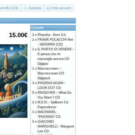
arrello (124)
Acquista
Il mio account
Carrello
15.00€
2 x
Phaedra - Norn Cd
2 x
FRANK POLACCHI 4tet
- WHISPER (CD)
1 x
IL PORTO DI VENERE -
E pensa che mi
meraviglio ancora CD
Digipac
1 x
Macroscream –
Macroscream CD
Digipack
3 x
PHOENIX AGAIN -
LOOK OUT CD
5 x
PASSOVER – What Do
You Want ? CD
2 x
M.E.N. - Spillover Cd
Papersleeve
1 x
MACHIAVEL
"PHOENIX" CD
3 x
GIACOMO
MARIGHELLI - Margaret
Lee CD