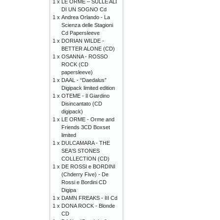
1 x
LE ORME – SULLE ALI
DI UN SOGNO Cd
1 x
Andrea Orlando - La
Scienza delle Stagioni
Cd Papersleeve
1 x
DORIAN WILDE -
BETTER ALONE (CD)
1 x
OSANNA - ROSSO
ROCK (CD
papersleeve)
1 x
DAAL - “Daedalus”
Digipack limited edition
1 x
OTEME - Il Giardino
Disincantato (CD
digipack)
1 x
LE ORME - Orme and
Friends 3CD Boxset
limited
1 x
DULCAMARA - THE
SEA'S STONES
COLLECTION (CD)
1 x
DE ROSSI e BORDINI
(Chderry Five) - De
Rossi e Bordini CD
Digipa
1 x
DAMN FREAKS - III Cd
1 x
DONA ROCK - Blonde
CD