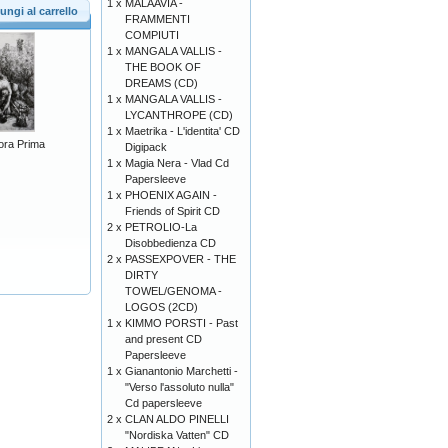
1 x
MALAAVIA -
ungi al carrello
FRAMMENTI
COMPIUTI
1 x
MANGALA VALLIS -
THE BOOK OF
DREAMS (CD)
1 x
MANGALA VALLIS -
LYCANTHROPE (CD)
1 x
Maetrika - L'identita' CD
ora Prima
Digipack
1 x
Magia Nera - Vlad Cd
Papersleeve
1 x
PHOENIX AGAIN -
Friends of Spirit CD
2 x
PETROLIO-La
Disobbedienza CD
2 x
PASSEXPOVER - THE
DIRTY
TOWEL/GENOMA -
LOGOS (2CD)
1 x
KIMMO PORSTI - Past
and present CD
Papersleeve
1 x
Gianantonio Marchetti -
"Verso l'assoluto nulla"
Cd papersleeve
2 x
CLAN ALDO PINELLI
"Nordiska Vatten" CD