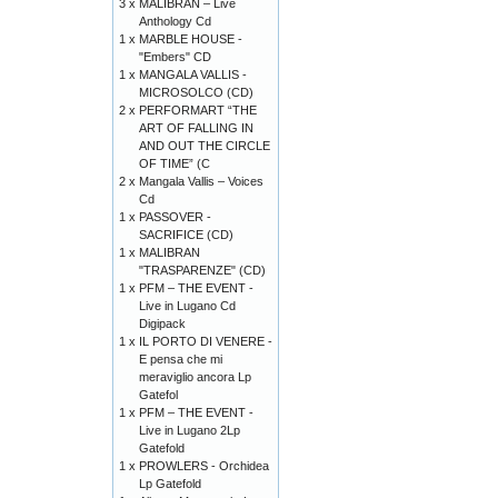
3 x
MALIBRAN – Live
Anthology Cd
1 x
MARBLE HOUSE -
"Embers" CD
1 x
MANGALA VALLIS -
MICROSOLCO (CD)
2 x
PERFORMART “THE
ART OF FALLING IN
AND OUT THE CIRCLE
OF TIME” (C
2 x
Mangala Vallis – Voices
Cd
1 x
PASSOVER -
SACRIFICE (CD)
1 x
MALIBRAN
"TRASPARENZE" (CD)
1 x
PFM – THE EVENT -
Live in Lugano Cd
Digipack
1 x
IL PORTO DI VENERE -
E pensa che mi
meraviglio ancora Lp
Gatefol
1 x
PFM – THE EVENT -
Live in Lugano 2Lp
Gatefold
1 x
PROWLERS - Orchidea
Lp Gatefold