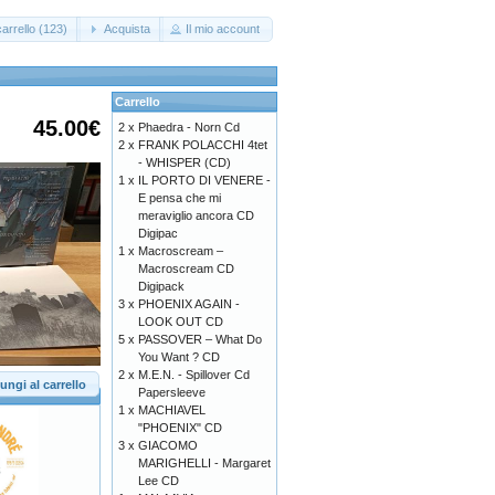
arrello (123)
Acquista
Il mio account
Carrello
45.00€
2 x
Phaedra - Norn Cd
2 x
FRANK POLACCHI 4tet
- WHISPER (CD)
1 x
IL PORTO DI VENERE -
E pensa che mi
meraviglio ancora CD
Digipac
1 x
Macroscream –
Macroscream CD
Digipack
3 x
PHOENIX AGAIN -
LOOK OUT CD
5 x
PASSOVER – What Do
You Want ? CD
2 x
M.E.N. - Spillover Cd
ungi al carrello
Papersleeve
1 x
MACHIAVEL
"PHOENIX" CD
3 x
GIACOMO
MARIGHELLI - Margaret
Lee CD