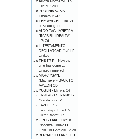
1 x
Alireza Mortazavi - La
Fille du Soleil
1 x
PHOENIX AGAIN -
Threefour CD
1 x
THE WATCH -"The Art
of Bleeding" LP
1 x
ALDO TAGLIAPIETRA -
"INVISIBILI REALTÀ"
LP+Cd
1 x
IL TESTAMENTO
DEGLI ARCADI "s/t" LP
Limited
1 x
THE TRIP – Now the
time has come Lp
Limited numered
1 x
MARC YSAYE
(Machiavel)- BACK TO
AVALON CD
1 x
YUGEN - Mirrors Cd
1 x
LA STREGA TRA NOI -
Correlazioni LP
1 x
LAZULI - “Le
Fantastique Envol De
Dieter Böhm” LP
1 x
GREG LAKE - Live in
Piacenza Double LP
Gold Foil Gatefold Ltd ed
1 x
BERNARDO LANZETTI