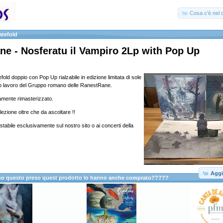
Cosa c'è nel c
atefold
e - Nosferatu il Vampiro 2Lp with Pop Up
efold doppio con Pop Up rialzabile in edizione limitata di sole
mo lavoro del Gruppo romano delle RanestRane.
amente rimasterizzato.
zione oltre che da ascoltare !!
tabile esclusivamente sul nostro sito o ai concerti della
Aggi
anno questo preso quest prodotto lo hanno anche comprato?????