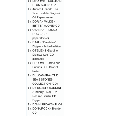
1 x
LE ORME – SULLE ALI
DI UN SOGNO Cd
1 x
Andrea Orlando - La
Scienza delle Stagioni
Cd Papersleeve
1 x
DORIAN WILDE -
BETTER ALONE (CD)
1 x
OSANNA - ROSSO
ROCK (CD
papersleeve)
1 x
DAAL - “Daedalus”
Digipack limited edition
1 x
OTEME - Il Giardino
Disincantato (CD
digipack)
1 x
LE ORME - Orme and
Friends 3CD Boxset
limited
1 x
DULCAMARA - THE
SEA'S STONES
COLLECTION (CD)
1 x
DE ROSSI e BORDINI
(Chderry Five) - De
Rossi e Bordini CD
Digipa
1 x
DAMN FREAKS - III Cd
1 x
DONA ROCK - Blonde
CD