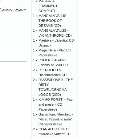
1 x
MALAAVIA -
FRAMMENTI
É ANNIVERSARY
COMPIUTI
1 x
MANGALA VALLIS -
THE BOOK OF
DREAMS (CD)
1 x
MANGALA VALLIS -
LYCANTHROPE (CD)
1 x
Maetrika - L'identita' CD
Digipack
1 x
Magia Nera - Vlad Cd
Papersleeve
1 x
PHOENIX AGAIN -
Friends of Spirit CD
2 x
PETROLIO-La
Disobbedienza CD
2 x
PASSEXPOVER - THE
DIRTY
TOWEL/GENOMA -
LOGOS (2CD)
1 x
KIMMO PORSTI - Past
and present CD
Papersleeve
1 x
Gianantonio Marchetti -
"Verso l'assoluto nulla"
Cd papersleeve
2 x
CLAN ALDO PINELLI
"Nordiska Vatten" CD