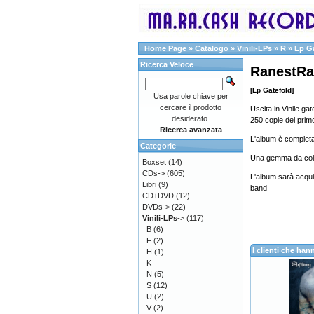
Home Page
»
Catalogo
»
Vinili-LPs
»
R
»
Lp G
Ricerca Veloce
RanestRan
[Lp Gatefold]
Usa parole chiave per
cercare il prodotto
Uscita in Vinile gat
desiderato.
250 copie del pri
Ricerca avanzata
L'album è complet
Categorie
Una gemma da colle
Boxset
(14)
CDs->
(605)
L'album sarà acquis
Libri
(9)
band
CD+DVD
(12)
DVDs->
(22)
Vinili-LPs
->
(117)
B
(6)
F
(2)
I clienti che h
H
(1)
K
N
(5)
S
(12)
U
(2)
V
(2)