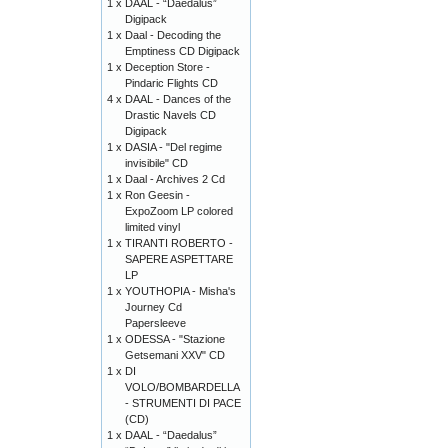
1 x
DAAL - “Daedalus”
Digipack
1 x
Daal - Decoding the
Emptiness CD Digipack
1 x
Deception Store -
Pindaric Flights CD
4 x
DAAL - Dances of the
Drastic Navels CD
Digipack
1 x
DASIA - "Del regime
invisibile" CD
1 x
Daal - Archives 2 Cd
1 x
Ron Geesin -
ExpoZoom LP colored
limited vinyl
1 x
TIRANTI ROBERTO -
SAPERE ASPETTARE
LP
1 x
YOUTHOPIA - Misha's
Journey Cd
Papersleeve
1 x
ODESSA - "Stazione
Getsemani XXV" CD
1 x
DI
VOLO/BOMBARDELLA
- STRUMENTI DI PACE
(CD)
1 x
DAAL - “Daedalus”