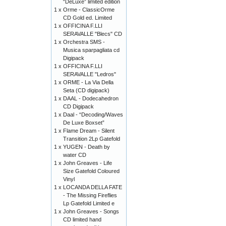
“DeLuxe” limited edition
1 x
Orme - ClassicOrme
CD Gold ed. Limited
1 x
OFFICINA F.LLI
SERAVALLE "Blecs" CD
1 x
Orchestra SMS -
Musica sparpagliata cd
Digipack
1 x
OFFICINA F.LLI
SERAVALLE "Ledros"
1 x
ORME - La Via Della
Seta (CD digipack)
1 x
DAAL - Dodecahedron
CD Digipack
1 x
Daal - “Decoding/Waves
De Luxe Boxset”
1 x
Flame Dream - Silent
Transition 2Lp Gatefold
1 x
YUGEN - Death by
water CD
1 x
John Greaves - Life
Size Gatefold Coloured
Vinyl
1 x
LOCANDA DELLA FATE
- The Missing Fireflies
Lp Gatefold Limited e
1 x
John Greaves - Songs
CD limited hand