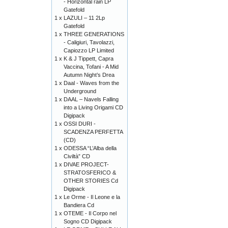
- Horizontal rain LP
Gatefold
1 x
LAZULI – 11 2Lp
Gatefold
1 x
THREE GENERATIONS
- Caligiuri, Tavolazzi,
Capiozzo LP Limited
1 x
K & J Tippett, Capra
Vaccina, Tofani - A Mid
Autumn Night’s Drea
1 x
Daal - Waves from the
Underground
1 x
DAAL – Navels Falling
into a Living Origami CD
Digipack
1 x
OSSI DURI -
SCADENZA PERFETTA
(CD)
1 x
ODESSA “L’Alba della
Civiltà” CD
1 x
DIVAE PROJECT-
STRATOSFERICO &
OTHER STORIES Cd
Digipack
1 x
Le Orme - Il Leone e la
Bandiera Cd
1 x
OTEME - Il Corpo nel
Sogno CD Digipack