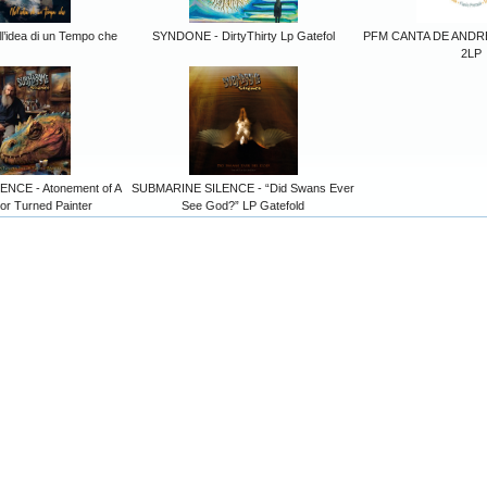
l’idea di un Tempo che
SYNDONE - DirtyThirty Lp Gatefol
PFM CANTA DE ANDR
2LP
NCE - Atonement of A
SUBMARINE SILENCE - “Did Swans Ever
or Turned Painter
See God?” LP Gatefold