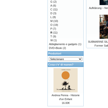
G
(2)
A
(6)
Aufklärung – Nel
C
(11)
D
(3)
L
(8)
M
(10)
O
(19)
P
(7)
R
(11)
T
(9)
W
(1)
SUBMARINE SILE
Abbigliamento e gadgets
(1)
Former Sail
DVD+Book
(2)
Produttori
Cosa c'e' di nuovo?
Andrea Penna - Historie
d'un Enfant
16.00€