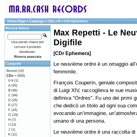
Home Page
»
Catalogo
»
CDs
»
R
»
CDr Ephemera
Ricerca Veloce
Max Repetti - Le Neu
Digifile
Usa parole chiave per
cercare il prodotto
desiderato.
[CDr Ephemera]
Ricerca avanzata
Le neuvième ordre è un omaggio all’
Categorie
femminile.
Boxset
(14)
CDs
->
(605)
0-9
(1)
François Couperin, geniale composito
A
(55)
di Luigi XIV, raccoglieva le sue musi
B
(46)
C
(64)
definiva “Ordres”. Fu uno dei primi g
D
(25)
che dedicò un titolo ad ogni sua co
E
(17)
F
(24)
evocando un’immagine, un’atmosfera
G
(19)
H
(7)
umano di una persona.
I
(13)
J
(1)
Le neuvième ordre è una raccolta di
K
(11)