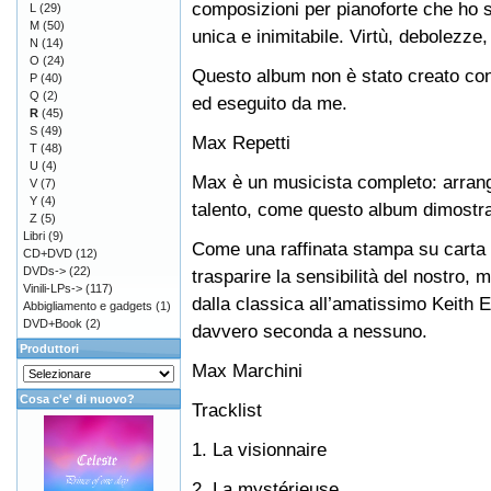
composizioni per pianoforte che ho s
L
(29)
M
(50)
unica e inimitabile. Virtù, debolezze,
N
(14)
O
(24)
Questo album non è stato creato con 
P
(40)
Q
(2)
ed eseguito da me.
R
(45)
S
(49)
Max Repetti
T
(48)
U
(4)
Max è un musicista completo: arrangi
V
(7)
Y
(4)
talento, come questo album dimostr
Z
(5)
Libri
(9)
Come una raffinata stampa su carta 
CD+DVD
(12)
DVDs->
(22)
trasparire la sensibilità del nostro, m
Vinili-LPs->
(117)
dalla classica all’amatissimo Keith Em
Abbigliamento e gadgets
(1)
DVD+Book
(2)
davvero seconda a nessuno.
Produttori
Max Marchini
Cosa c'e' di nuovo?
Tracklist
1. La visionnaire
2. La mystérieuse