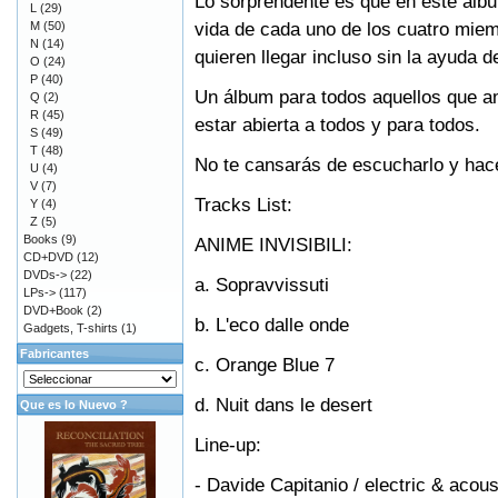
Lo sorprendente es que en este álbu
L
(29)
vida de cada uno de los cuatro mie
M
(50)
N
(14)
quieren llegar incluso sin la ayuda d
O
(24)
P
(40)
Un álbum para todos aquellos que a
Q
(2)
R
(45)
estar abierta a todos y para todos.
S
(49)
T
(48)
No te cansarás de escucharlo y ha
U
(4)
V
(7)
Tracks List:
Y
(4)
Z
(5)
Books
(9)
ANIME INVISIBILI:
CD+DVD
(12)
DVDs->
(22)
a. Sopravvissuti
LPs->
(117)
DVD+Book
(2)
b. L'eco dalle onde
Gadgets, T-shirts
(1)
Fabricantes
c. Orange Blue 7
d. Nuit dans le desert
Que es lo Nuevo ?
Line-up:
- Davide Capitanio / electric & acoust