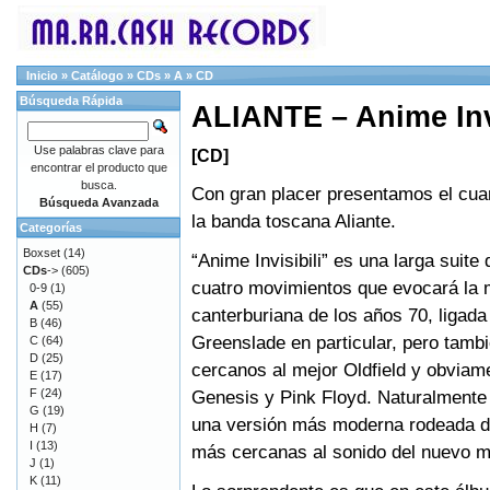
Inicio
»
Catálogo
»
CDs
»
A
»
CD
Búsqueda Rápida
ALIANTE – Anime Inv
Use palabras clave para
[CD]
encontrar el producto que
busca.
Con gran placer presentamos el cua
Búsqueda Avanzada
la banda toscana Aliante.
Categorías
Boxset
(14)
“Anime Invisibili” es una larga suite 
CDs
->
(605)
cuatro movimientos que evocará la 
0-9
(1)
A
(55)
canterburiana de los años 70, ligad
B
(46)
Greenslade en particular, pero tamb
C
(64)
D
(25)
cercanos al mejor Oldfield y obviam
E
(17)
F
(24)
Genesis y Pink Floyd. Naturalmente 
G
(19)
una versión más moderna rodeada d
H
(7)
I
(13)
más cercanas al sonido del nuevo mi
J
(1)
K
(11)