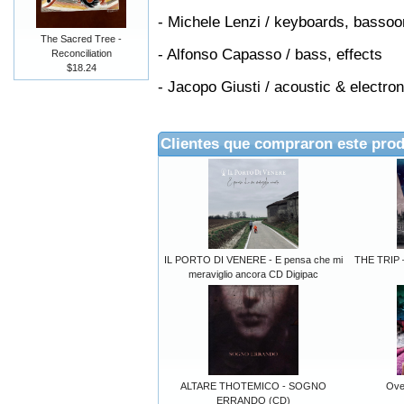
- Michele Lenzi / keyboards, bassoon,
The Sacred Tree -
- Alfonso Capasso / bass, effects
Reconciliation
$18.24
- Jacopo Giusti / acoustic & electro
Clientes que compraron este pro
IL PORTO DI VENERE - E pensa che mi
THE TRIP 
meraviglio ancora CD Digipac
ALTARE THOTEMICO - SOGNO
Ove
ERRANDO (CD)