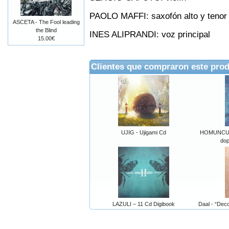
PAOLO MAFFI: saxofón alto y tenor
ASCETA - The Fool leading
the Blind
INES ALIPRANDI: voz principal
15.00€
Clientes que compraron este pro
UJIG - Ujigami Cd
HOMUNCULU
dop
LAZULI – 11 Cd Digibook
Daal - “Dec