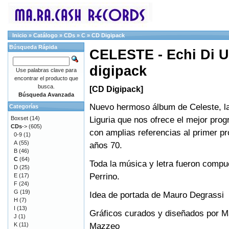
Inicio
»
Catálogo
»
CDs
»
C
»
CD Digipack
Búsqueda Rápida
CELESTE - Echi Di U
digipack
Use palabras clave para
encontrar el producto que
busca.
[CD Digipack]
Búsqueda Avanzada
Nuevo hermoso álbum de Celeste, l
Categorías
Liguria que nos ofrece el mejor prog
Boxset
(14)
CDs
->
(605)
con amplias referencias al primer p
0-9
(1)
A
(55)
años 70.
B
(46)
C
(64)
Toda la música y letra fueron compu
D
(25)
Perrino.
E
(17)
F
(24)
G
(19)
Idea de portada de Mauro Degrassi
H
(7)
I
(13)
Gráficos curados y diseñados por 
J
(1)
Mazzeo
K
(11)