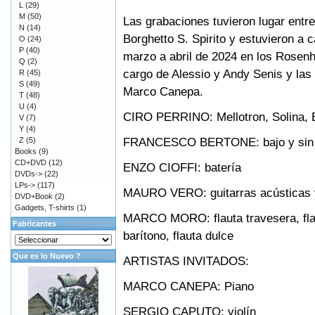
L
(29)
M
(50)
Las grabaciones tuvieron lugar entr
N
(14)
Borghetto S. Spirito y estuvieron a 
O
(24)
P
(40)
marzo a abril de 2024 en los Rosenh
Q
(2)
cargo de Alessio y Andy Senis y las
R
(45)
S
(49)
Marco Canepa.
T
(48)
U
(4)
CIRO PERRINO: Mellotron, Solina, E
V
(7)
Y
(4)
FRANCESCO BERTONE: bajo y sin 
Z
(5)
Books
(9)
CD+DVD
(12)
ENZO CIOFFI: batería
DVDs->
(22)
LPs->
(117)
MAURO VERO: guitarras acústicas y
DVD+Book
(2)
Gadgets, T-shirts
(1)
MARCO MORO: flauta travesera, flauta
Fabricantes
barítono, flauta dulce
Que es lo Nuevo ?
ARTISTAS INVITADOS:
MARCO CANEPA: Piano
SERGIO CAPUTO: violín