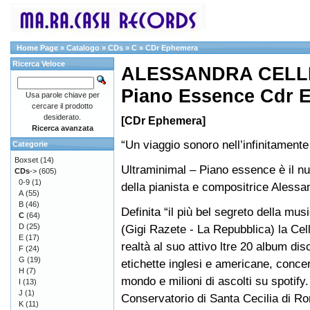
Home Page
»
Catalogo
»
CDs
»
C
»
CDr Ephemera
Ricerca Veloce
ALESSANDRA CELLET
Piano Essence Cdr 
Usa parole chiave per
cercare il prodotto
desiderato.
[CDr Ephemera]
Ricerca avanzata
“Un viaggio sonoro nell’infinitamente
Categorie
Boxset
(14)
Ultraminimal – Piano essence è il n
CDs
->
(605)
0-9
(1)
della pianista e compositrice Alessan
A
(55)
B
(46)
Definita “il più bel segreto della musi
C
(64)
D
(25)
(Gigi Razete - La Repubblica) la Cell
E
(17)
realtà al suo attivo ltre 20 album dis
F
(24)
G
(19)
etichette inglesi e americane, concerti
H
(7)
mondo e milioni di ascolti su spotify
I
(13)
J
(1)
Conservatorio di Santa Cecilia di R
K
(11)