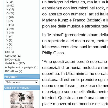
un background classico, ma la sua i
L
(29)
M
(50)
esperienze con incursioni nel rock, 
N
(14)
collaborato con numerosi artisti ital
O
(24)
P
(40)
Marlene Kuntz e Franco Battiato) e i
Q
(2)
R
(45)
pioniere della musica elettronica ted
S
(49)
T
(48)
In “Minimal” (precedente album della
U
(4)
un repertorio a lei molto caro, mett
V
(7)
Y
(4)
lei stessa considera suoi importanti 
Z
(5)
Libri
(9)
Philip Glass.
CD+DVD
(12)
DVDs->
(22)
“Amo questi autori perché ricercano 
Vinili-LPs->
(117)
essenziali di armonia, melodia e ri
Abbigliamento e gadgets
(1)
DVD+Book
(2)
superfluo. In Ultraminimal ho cercat
Produttori
qualcosa di estremo: prendere ogni si
suono come fosse il prezioso elemen
Cosa c'e' di nuovo?
mio viaggio sonoro nell’infinitamente
interiori. Questo album è una scomm
piace muovermi nel mondo e nell’art