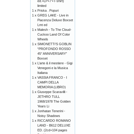
ed.+LP+7'+T-shirt)
limited
1 x
Priska . Popuri
1 x
GREG LAKE - Live in
Piacenza Deluxe Boxset
Lmt ed
1 x
Malesh - To The Cloud-
Cuckoo Land Of Color
Wheels
1 x
SIMONETTI’S GOBLIN
“PROFONDO ROSSO
45° ANNIVERSARY”
Boxset
1 x
L’arte & il mestiere - Gigi
Venegoni e la Musica
Italiana
1 x
VASSIA FRANCO - I
CAMPI DELLA
MEMORIA (LIBRO)
1 x
Giuseppe Scaravilli -
JETHRO TULL
1968/1978 The Golden
Years Li
1 x
Jonhatan Tenerini -
Noisy Shadows
1 x
RICCARDO ROMANO
LAND - B612 DELUXE
ED. (2cd+104 pages