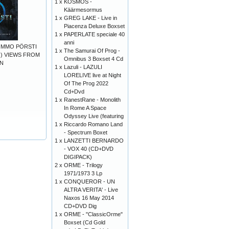
1 x
KOSMOS -
Käärmesormus
1 x
GREG LAKE - Live in
Piacenza Deluxe Boxset
1 x
PAPERLATE speciale 40
anni
KIMMO PÖRSTI
1 x
The Samurai Of Prog -
) VIEWS FROM
Omnibus 3 Boxset 4 Cd
NN
1 x
Lazuli - LAZULI
LORELIVE live at Night
Of The Prog 2022
Cd+Dvd
1 x
RanestRane - Monolith
In Rome A Space
Odyssey Live (featuring
1 x
Riccardo Romano Land
- Spectrum Boxet
1 x
LANZETTI BERNARDO
- VOX 40 (CD+DVD
DIGIPACK)
2 x
ORME - Trilogy
1971/1973 3 Lp
1 x
CONQUEROR - UN
ALTRA VERITA' - Live
Naxos 16 May 2014
CD+DVD Dig
1 x
ORME - "ClassicOrme"
Boxset (Cd Gold