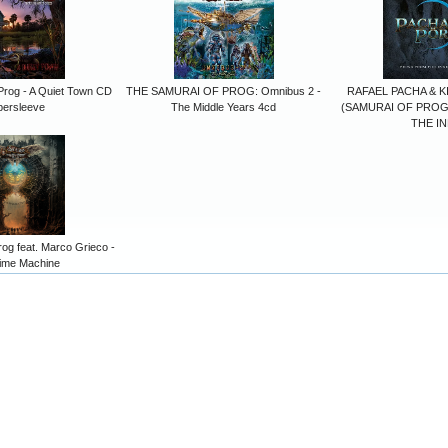
Prog - A Quiet Town CD
THE SAMURAI OF PROG: Omnibus 2 -
RAFAEL PACHA & 
persleeve
The Middle Years 4cd
(SAMURAI OF PROG
THE I
og feat. Marco Grieco -
ime Machine