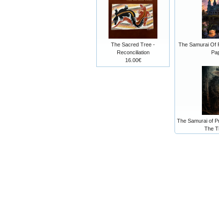
The Sacred Tree -
The Samurai Of 
Reconciliation
Pa
16.00€
The Samurai of Pr
The T