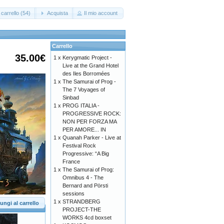
carrello (54)
Acquista
Il mio account
Carrello
35.00€
1 x
Kerygmatic Project -
Live at the Grand Hotel
des Iles Borromées
1 x
The Samurai of Prog -
The 7 Voyages of
Sinbad
1 x
PROG ITALIA -
PROGRESSIVE ROCK:
NON PER FORZA MA
PER AMORE... IN
1 x
Quanah Parker - Live at
Festival Rock
Progressive: “A Big
France
1 x
The Samurai of Prog:
Omnibus 4 - The
Bernard and Pörsti
sessions
1 x
STRANDBERG
ungi al carrello
PROJECT-THE
WORKS 4cd boxset