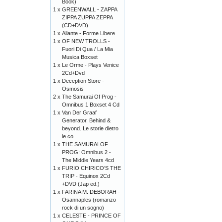
Book)
1 x
GREENWALL - ZAPPA
ZIPPA ZUPPA ZEPPA
(CD+DVD)
1 x
Aliante - Forme Libere
1 x
OF NEW TROLLS -
Fuori Di Qua / La Mia
Musica Boxset
1 x
Le Orme - Plays Venice
2Cd+Dvd
1 x
Deception Store -
Osmosis
2 x
The Samurai Of Prog -
Omnibus 1 Boxset 4 Cd
1 x
Van Der Graaf
Generator. Behind &
beyond. Le storie dietro
le co
1 x
THE SAMURAI OF
PROG: Omnibus 2 -
The Middle Years 4cd
1 x
FURIO CHIRICO’S THE
TRIP - Equinox 2Cd
+DVD (Jap ed.)
1 x
FARINA M. DEBORAH -
Osannaples (romanzo
rock di un sogno)
1 x
CELESTE - PRINCE OF