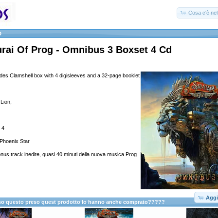
Cosa c'è nel 
D
rai Of Prog - Omnibus 3 Boxset 4 Cd
des Clamshell box with 4 digisleeves and a 32-page booklet
Lion,
 4
 Phoenix Star
nus track inedite, quasi 40 minuti della nuova musica Prog
Aggi
anno questo preso quest prodotto lo hanno anche comprato?????