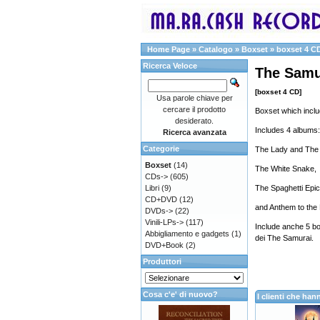
Home Page
»
Catalogo
»
Boxset
»
boxset 4 C
Ricerca Veloce
The Samu
[boxset 4 CD]
Usa parole chiave per
cercare il prodotto
Boxset which inclu
desiderato.
​Includes 4 albums:
Ricerca avanzata
Categorie
The Lady and The 
Boxset
(14)
The White Snake,
CDs->
(605)
Libri
(9)
The Spaghetti Epic
CD+DVD
(12)
and Anthem to the
DVDs->
(22)
Vinili-LPs->
(117)
Include anche 5 bo
Abbigliamento e gadgets
(1)
dei The Samurai.
DVD+Book
(2)
Produttori
Cosa c'e' di nuovo?
I clienti che h