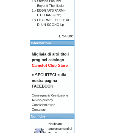
1 x
Stefano Panunzi -
Beyond The Illusion
1 x
BEGGAR'S FARM -
ITULLIANS (CD)
1 x
LE ORME – SULLE ALI
DI UN SOGNO Lp
1,754.50€
Informazioni
Migliaia di altri titoli
prog nel catalogo
Camelot Club Store
e SEGUITECI sulla
nostra pagina
FACEBOOK
Consegna & Restituzione
Avviso privacy
Condizioni d'uso
Contattaci
Notifiche
Notificami
aggiornamenti di