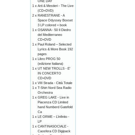
ONE DAY
1 x
Arti & Mestieri - The Live
(CD+DVD)
2 x
RANESTRANE - A
Space Odyssey Boxset
3 LP colored + book
1 x
OSANNA - 50 Il Diedro
del Mediterraneo
CD+DVD
1 x
Paul Roland – Selected
Lyrics & More Book 192
pages
1 x
Libro PROG 50
(edizione Italiana)
1 x
UT NEW TROLLS - E'
IN CONCERTO
CD+DVD
1 x
VIII Strada - Città Totale
1 x
T-Shirt Nord Sea Radio
Orchestra
1 x
GREG LAKE - Live in
Piacenza CD Limited
hand Numberd Gatefold
Ca
1 x
LE ORME – L’infinito -
LP
1 x
CANTINASOCIALE -
Caosfera CD Digipack