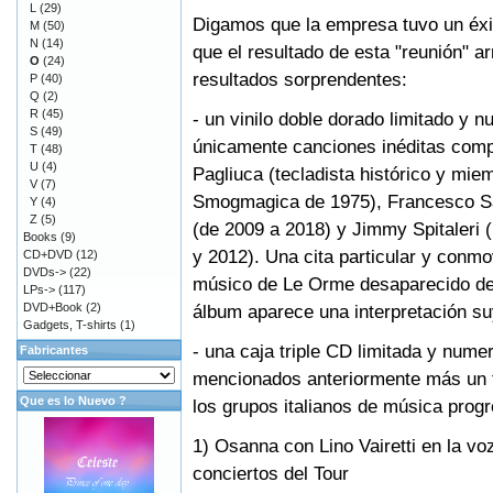
L
(29)
Digamos que la empresa tuvo un éxit
M
(50)
N
(14)
que el resultado de esta "reunión" ar
O
(24)
resultados sorprendentes:
P
(40)
Q
(2)
R
(45)
- un vinilo doble dorado limitado y 
S
(49)
únicamente canciones inéditas comp
T
(48)
U
(4)
Pagliuca (tecladista histórico y miem
V
(7)
Smogmagica de 1975), Francesco Sart
Y
(4)
Z
(5)
(de 2009 a 2018) y Jimmy Spitaleri 
Books
(9)
y 2012). Una cita particular y conmo
CD+DVD
(12)
DVDs->
(22)
músico de Le Orme desaparecido des
LPs->
(117)
DVD+Book
(2)
álbum aparece una interpretación s
Gadgets, T-shirts
(1)
- una caja triple CD limitada y nume
Fabricantes
mencionados anteriormente más un t
Que es lo Nuevo ?
los grupos italianos de música prog
1) Osanna con Lino Vairetti en la v
conciertos del Tour