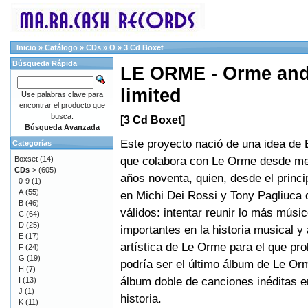
Inicio
»
Catálogo
»
CDs
»
O
»
3 Cd Boxet
Búsqueda Rápida
LE ORME - Orme and
limited
Use palabras clave para
encontrar el producto que
busca.
[3 Cd Boxet]
Búsqueda Avanzada
Este proyecto nació de una idea de 
Categorías
que colabora con Le Orme desde me
Boxset
(14)
CDs
->
(605)
años noventa, quien, desde el princi
0-9
(1)
A
(55)
en Michi Dei Rossi y Tony Pagliuca 
B
(46)
válidos: intentar reunir lo más músi
C
(64)
D
(25)
importantes en la historia musical y
E
(17)
artística de Le Orme para el que pr
F
(24)
G
(19)
podría ser el último álbum de Le Or
H
(7)
álbum doble de canciones inéditas e
I
(13)
J
(1)
historia.
K
(11)