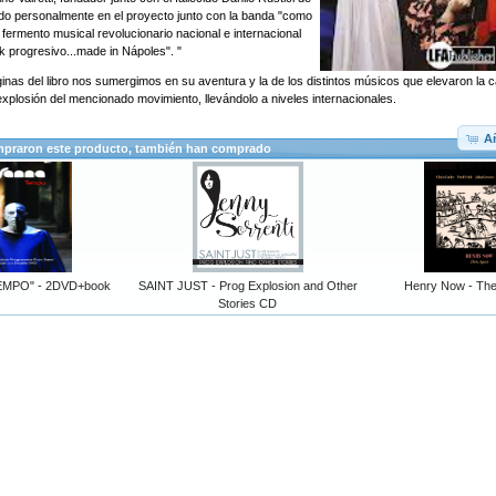
do personalmente en el proyecto junto con la banda "como
 fermento musical revolucionario nacional e internacional
k progresivo...made in Nápoles". "
ginas del libro nos sumergimos en su aventura y la de los distintos músicos que elevaron la c
 explosión del mencionado movimiento, llevándolo a niveles internacionales.
Añ
mpraron este producto, también han comprado
EMPO" - 2DVD+book
SAINT JUST - Prog Explosion and Other
Henry Now - The
Stories CD