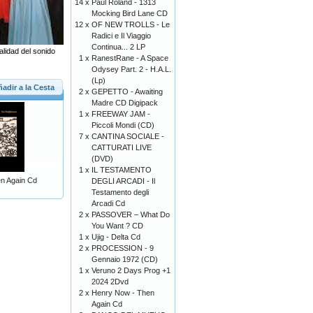
14 x
Paul Roland - 1313
Mocking Bird Lane CD
12 x
OF NEW TROLLS - Le
Radici e Il Viaggio
Continua... 2 LP
alidad del sonido
1 x
RanestRane - A Space
Odysey Part. 2 - H.A.L.
(Lp)
adir a la Cesta
2 x
GEPETTO - Awaiting
Madre CD Digipack
1 x
FREEWAY JAM -
Piccoli Mondi (CD)
7 x
CANTINA SOCIALE -
CATTURATI LIVE
(DVD)
1 x
IL TESTAMENTO
n Again Cd
DEGLI ARCADI - Il
Testamento degli
Arcadi Cd
2 x
PASSOVER – What Do
You Want ? CD
1 x
Ujig - Delta Cd
2 x
PROCESSION - 9
Gennaio 1972 (CD)
1 x
Veruno 2 Days Prog +1
2024 2Dvd
2 x
Henry Now - Then
Again Cd