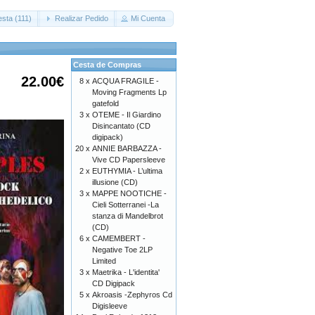
sta (111)
Realizar Pedido
Mi Cuenta
Cesta de Compras
22.00€
8 x
ACQUA FRAGILE -
Moving Fragments Lp
gatefold
3 x
OTEME - Il Giardino
Disincantato (CD
digipack)
20 x
ANNIE BARBAZZA -
Vive CD Papersleeve
2 x
EUTHYMIA - L’ultima
illusione (CD)
3 x
MAPPE NOOTICHE -
Cieli Sotterranei -La
stanza di Mandelbrot
(CD)
6 x
CAMEMBERT -
Negative Toe 2LP
Limited
3 x
Maetrika - L'identita'
CD Digipack
5 x
Akroasis -Zephyros Cd
Digisleeve