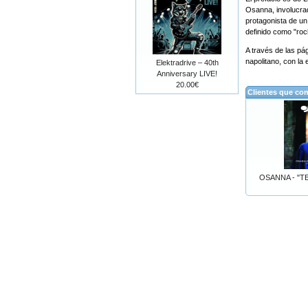
Osanna, involucra
protagonista de un
definido como "roc
A través de las pá
napolitano, con la
Elektradrive – 40th
Anniversary LIVE!
20.00€
Clientes que co
OSANNA - "T