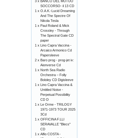
3 x
BANCO DEL MUTUO
SOCCORSO- il 13 CD
1 x
O.A.K.-Lucid Dreaming
And The Spectre Of
Nikola Tesla
1 x
Paul Roland & Mick
Crossley - Through
The Spectral Gate CD
paper
1 x
Lino Capra Vaccina -
Arcaico Armonico Cd
Papersleeve
2 x
Baro prog - prog-jet iv:
Aionverse Cd
1 x
North Sea Radio
Orchestra – Folly
Bololey CD Digisleeve
1 x
Lino Capra Vaccina &
Untitled Noise -
Perpetual Possibility
CD D
1 x
Le Orme - TRILOGY
1971-1973 TOUR 2025
3Cd
1 x
OFFICINA F.LLI
SERAVALLE "Blecs"
CD
1 x
Alfio COSTA -