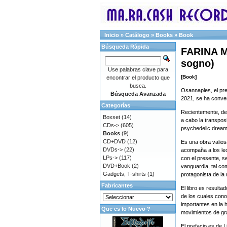
Inicio
»
Catálogo
»
Books
»
Book
Búsqueda Rápida
FARINA M
sogno)
Use palabras clave para
[Book]
encontrar el producto que
busca.
Osannaples, el pr
Búsqueda Avanzada
2021, se ha conver
Categorías
Recientemente, de h
Boxset
(14)
a cabo la transpo
CDs->
(605)
psychedelic dream
Books
(9)
CD+DVD
(12)
Es una obra valiosa
DVDs->
(22)
acompaña a los lec
LPs->
(117)
con el presente, s
DVD+Book
(2)
vanguardia, tal co
Gadgets, T-shirts
(1)
protagonista de la 
Fabricantes
El libro es result
de los cuales con
importantes en la 
Que es lo Nuevo ?
movimientos de gra
El prefacio es de Li