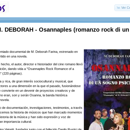
Ver Ce
. DEBORAH - Osannaples (romanzo rock di un
emiado documental de M. Deborah Farina, estrenado en
tido en una novela.
echo, el autor, director e historiador del cine romano llevó
sición, dando vida a "Osannaples Rock Romance of a
" (220 páginas).
 y rica, de gran interés sociocultural y musical, que
tores a una dimensión en la que el pasado, fusionándose
e convierte en un devenir de proyectos creativos y de
mo eran, son y serán Osanna, la banda histórica
novela.
ado de documentación, investigaciones, testimonios, a través
ocemos la historia de músicos que han marcado momentos
historia de la música y han sido expresión y voz de
n importancia cultural.
no Vairetti, fundador junto con el fallecido Danilo Rustici de