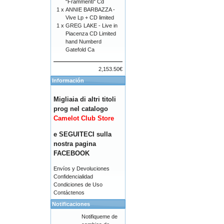
"Frammenti" Cd
1 x
ANNIE BARBAZZA -
Vive Lp + CD limited
1 x
GREG LAKE - Live in
Piacenza CD Limited
hand Numberd
Gatefold Ca
2,153.50€
Información
Migliaia di altri titoli
prog nel catalogo
Camelot Club Store
e SEGUITECI sulla
nostra pagina
FACEBOOK
Envíos y Devoluciones
Confidencialidad
Condiciones de Uso
Contáctenos
Notificaciones
Notifiqueme de