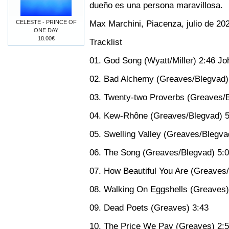
dueño es una persona maravillosa.
Max Marchini, Piacenza, julio de 20
CELESTE - PRINCE OF
ONE DAY
18.00€
Tracklist
01. God Song (Wyatt/Miller) 2:46 J
02. Bad Alchemy (Greaves/Blegvad)
03. Twenty-two Proverbs (Greaves/B
04. Kew-Rhône (Greaves/Blegvad) 5
05. Swelling Valley (Greaves/Blegva
06. The Song (Greaves/Blegvad) 5:
07. How Beautiful You Are (Greaves
08. Walking On Eggshells (Greaves)
09. Dead Poets (Greaves) 3:43
10. The Price We Pay (Greaves) 2: