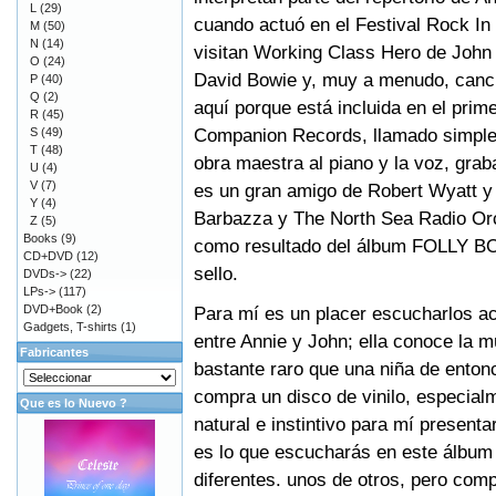
L
(29)
cuando actuó en el Festival Rock I
M
(50)
N
(14)
visitan Working Class Hero de John
O
(24)
David Bowie y, muy a menudo, canc
P
(40)
Q
(2)
aquí porque está incluida en el pri
R
(45)
Companion Records, llamado simple
S
(49)
T
(48)
obra maestra al piano y la voz, gra
U
(4)
V
(7)
es un gran amigo de Robert Wyatt y
Y
(4)
Barbazza y The North Sea Radio Orc
Z
(5)
Books
(9)
como resultado del álbum FOLLY BOL
CD+DVD
(12)
sello.
DVDs->
(22)
LPs->
(117)
DVD+Book
(2)
Para mí es un placer escucharlos ac
Gadgets, T-shirts
(1)
entre Annie y John; ella conoce la
Fabricantes
bastante raro que una niña de enton
compra un disco de vinilo, especial
Que es lo Nuevo ?
natural e instintivo para mí presenta
es lo que escucharás en este álbum 
diferentes. unos de otros, pero com