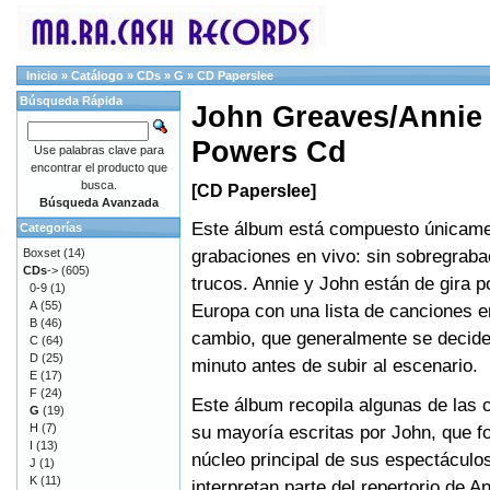
Inicio
»
Catálogo
»
CDs
»
G
»
CD Paperslee
Búsqueda Rápida
John Greaves/Annie 
Powers Cd
Use palabras clave para
encontrar el producto que
busca.
[CD Paperslee]
Búsqueda Avanzada
Este álbum está compuesto únicame
Categorías
grabaciones en vivo: sin sobregraba
Boxset
(14)
CDs
->
(605)
trucos. Annie y John están de gira po
0-9
(1)
A
(55)
Europa con una lista de canciones e
B
(46)
cambio, que generalmente se decide 
C
(64)
D
(25)
minuto antes de subir al escenario.
E
(17)
F
(24)
Este álbum recopila algunas de las 
G
(19)
H
(7)
su mayoría escritas por John, que f
I
(13)
núcleo principal de sus espectáculo
J
(1)
K
(11)
interpretan parte del repertorio de 