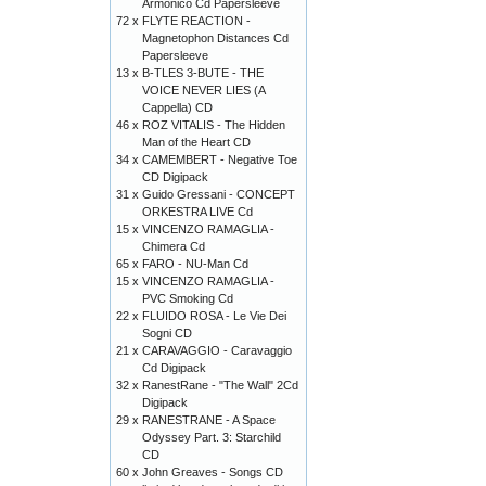
Armonico Cd Papersleeve
72 x
FLYTE REACTION -
Magnetophon Distances Cd
Papersleeve
13 x
B-TLES 3-BUTE - THE
VOICE NEVER LIES (A
Cappella) CD
46 x
ROZ VITALIS - The Hidden
Man of the Heart CD
34 x
CAMEMBERT - Negative Toe
CD Digipack
31 x
Guido Gressani - CONCEPT
ORKESTRA LIVE Cd
15 x
VINCENZO RAMAGLIA -
Chimera Cd
65 x
FARO - NU-Man Cd
15 x
VINCENZO RAMAGLIA -
PVC Smoking Cd
22 x
FLUIDO ROSA - Le Vie Dei
Sogni CD
21 x
CARAVAGGIO - Caravaggio
Cd Digipack
32 x
RanestRane - "The Wall" 2Cd
Digipack
29 x
RANESTRANE - A Space
Odyssey Part. 3: Starchild
CD
60 x
John Greaves - Songs CD