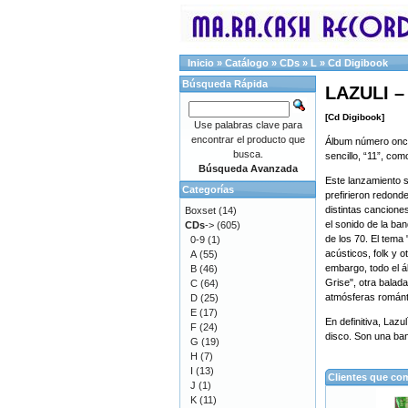
Inicio
»
Catálogo
»
CDs
»
L
»
Cd Digibook
Búsqueda Rápida
LAZULI –
[Cd Digibook]
Use palabras clave para
encontrar el producto que
Álbum número once 
busca.
sencillo, “11”, co
Búsqueda Avanzada
Este lanzamiento 
Categorías
prefirieron redonde
distintas cancione
Boxset
(14)
el sonido de la ba
CDs
->
(605)
de los 70. El tem
0-9
(1)
acústicos, folk y 
A
(55)
embargo, todo el 
B
(46)
Grise", otra balad
C
(64)
atmósferas románti
D
(25)
E
(17)
En definitiva, Laz
F
(24)
disco. Son una ban
G
(19)
H
(7)
I
(13)
Clientes que co
J
(1)
K
(11)