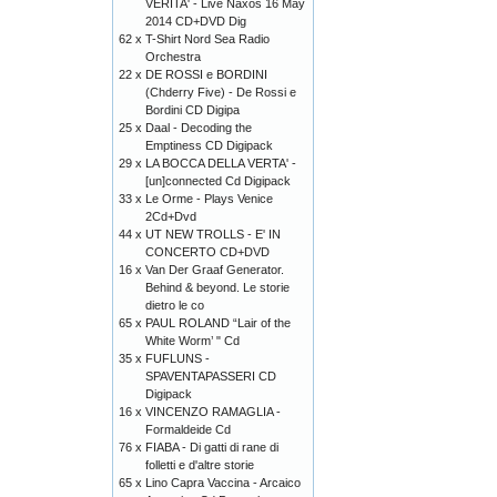
VERITA' - Live Naxos 16 May
2014 CD+DVD Dig
62 x
T-Shirt Nord Sea Radio
Orchestra
22 x
DE ROSSI e BORDINI
(Chderry Five) - De Rossi e
Bordini CD Digipa
25 x
Daal - Decoding the
Emptiness CD Digipack
29 x
LA BOCCA DELLA VERTA' -
[un]connected Cd Digipack
33 x
Le Orme - Plays Venice
2Cd+Dvd
44 x
UT NEW TROLLS - E' IN
CONCERTO CD+DVD
16 x
Van Der Graaf Generator.
Behind & beyond. Le storie
dietro le co
65 x
PAUL ROLAND “Lair of the
White Worm’ " Cd
35 x
FUFLUNS -
SPAVENTAPASSERI CD
Digipack
16 x
VINCENZO RAMAGLIA -
Formaldeide Cd
76 x
FIABA - Di gatti di rane di
folletti e d'altre storie
65 x
Lino Capra Vaccina - Arcaico