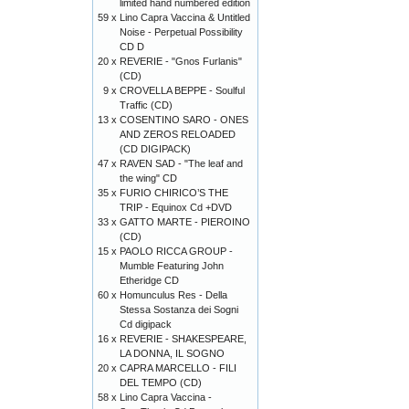
limited hand numbered edition
59 x
Lino Capra Vaccina & Untitled
Noise - Perpetual Possibility
CD D
20 x
REVERIE - "Gnos Furlanis"
(CD)
9 x
CROVELLA BEPPE - Soulful
Traffic (CD)
13 x
COSENTINO SARO - ONES
AND ZEROS RELOADED
(CD DIGIPACK)
47 x
RAVEN SAD - "The leaf and
the wing" CD
35 x
FURIO CHIRICO’S THE
TRIP - Equinox Cd +DVD
33 x
GATTO MARTE - PIEROINO
(CD)
15 x
PAOLO RICCA GROUP -
Mumble Featuring John
Etheridge CD
60 x
Homunculus Res - Della
Stessa Sostanza dei Sogni
Cd digipack
16 x
REVERIE - SHAKESPEARE,
LA DONNA, IL SOGNO
20 x
CAPRA MARCELLO - FILI
DEL TEMPO (CD)
58 x
Lino Capra Vaccina -