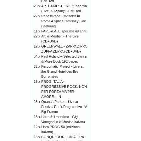
Cd+Dvd
26 x
ARTI & MESTIERI - "Essentia
(Live In Japan)" 2Cd+Dvd
22 x
RanestRane - Monolith In
Rome A Space Odyssey Live
(featuring
11 x
PAPERLATE speciale 40 anni
22 x
Arti & Mestieri - The Live
(CD+DVD)
12 x
GREENWALL - ZAPPA ZIPPA
ZUPPA ZEPPA (CD+DVD)
64 x
Paul Roland – Selected Lyrics
& More Book 192 pages
32 x
Kerygmatic Project - Live at
the Grand Hotel des Iles
Borromées
13 x
PROG ITALIA -
PROGRESSIVE ROCK: NON
PER FORZA MA PER
AMORE... IN
23 x
Quanah Parker - Live at
Festival Rock Progressive: “A
Big France
16 x
L’arte & il mestiere - Gigi
Venegoni e la Musica Italiana
12 x
Libro PROG 50 (edizione
Italiana)
18 x
CONQUEROR - UN ALTRA