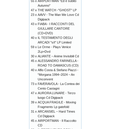
55 x
AIRPORTMAN "Ed è subito
Autunno"
47 x
THE WATCH -"GHOST" LP
23 x
AAVV - The Man We Love Cd
Digipack
43 x
FIABA - I RACCONTI DEL
GIULLARE CANTORE
(CD+DVD)
40 x
IL TESTAMENTO DEGLI
ARCADI "s/t" LP Limited
59 x
Le Orme - Plays Venice
2Lp+Dvd
30 x
ALIANTE – Anime Invisibili Cd
45 x
ALESSANDRO FARINELLA -
ROAD TO DAMASCUS (CD)
40 x
Alfio Costa & Stefano Piazzi -
“Morgana 1994–2024 – An
Unconvent
73 x
FAVERAVOLA - La Contea dei
Cento Castagni
47 x
AURORA LUNARE - Terzo
luogo Cd Digipack
39 x
ACQUA FRAGILE - Moving
Fragments Lp gatefold
31 x
ARCANSIEL – Hard Times
Cd Digipack
45 x
AIRPORTMAN - Il Raccolto
CD