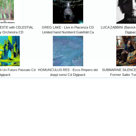
ESTE with CELESTIAL
GREG LAKE - Live in Piacenza CD
LUCA ZABBINI (Barock 
 Orchestra CD
Limited hand Numberd Gatefold Ca
Digipa
i Un Futuro Passato Cd
HOMUNCULUS RES - Ecco l'Impero dei
SUBMARINE SILENCE -
igipack
doppi sensi Cd Digipack
Former Sailor Tu