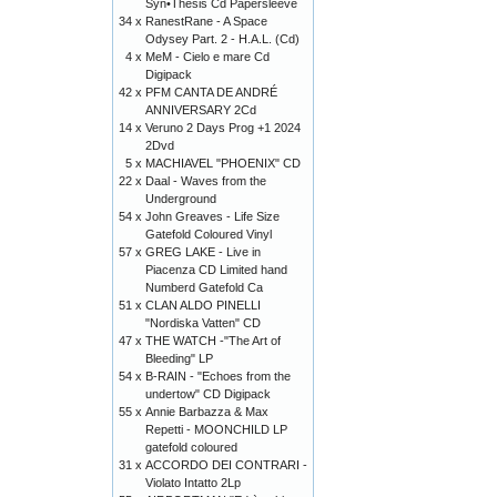
Syn•Thesis Cd Papersleeve
34 x
RanestRane - A Space
Odysey Part. 2 - H.A.L. (Cd)
4 x
MeM - Cielo e mare Cd
Digipack
42 x
PFM CANTA DE ANDRÉ
ANNIVERSARY 2Cd
14 x
Veruno 2 Days Prog +1 2024
2Dvd
5 x
MACHIAVEL "PHOENIX" CD
22 x
Daal - Waves from the
Underground
54 x
John Greaves - Life Size
Gatefold Coloured Vinyl
57 x
GREG LAKE - Live in
Piacenza CD Limited hand
Numberd Gatefold Ca
51 x
CLAN ALDO PINELLI
"Nordiska Vatten" CD
47 x
THE WATCH -"The Art of
Bleeding" LP
54 x
B-RAIN - "Echoes from the
undertow" CD Digipack
55 x
Annie Barbazza & Max
Repetti - MOONCHILD LP
gatefold coloured
31 x
ACCORDO DEI CONTRARI -
Violato Intatto 2Lp