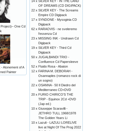
14 x
SILVER KEY - IN THE LAND
OF DREAMS (CD DIGIPACK)
22 x
SILVER KEY - The Screams
Empire CD Digipack
17 x
SYNDONE - Mysoginia CD
Digipack
Project)– One Cd
62 x
RARAOVIS - ne sveleremo
ck
l'essenza Cd
23 x
MISSING INK - Undrawn Cd
Digipack
19 x
SILVER KEY - Third Cd
Digipack
50 x
JUGALBANDI TRIO -
Confluence Cd Papersleeve
52 x
Fluido Rosa - Abaton
 Atonement of A
12 x
FARINA M. DEBORAH -
rned Painter
Osannaples (romanzo rock di
un sogno)
22 x
OSANNA - 50 Il Diedro del
Mediterraneo CD+DVD
20 x
FURIO CHIRICO’S THE
TRIP - Equinox 2Cd +DVD
(Jap ed.)
10 x
Giuseppe Scaravilli -
JETHRO TULL 1968/1978
The Golden Years Li
10 x
Lazuli - LAZULI LORELIVE
live at Night Of The Prog 2022