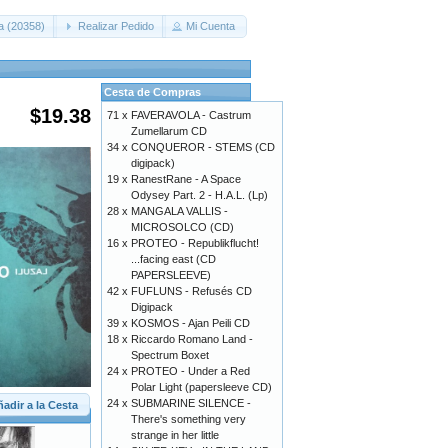
a (20358)
Realizar Pedido
Mi Cuenta
Cesta de Compras
$19.38
71 x
FAVERAVOLA - Castrum
Zumellarum CD
34 x
CONQUEROR - STEMS (CD
digipack)
19 x
RanestRane - A Space
Odysey Part. 2 - H.A.L. (Lp)
28 x
MANGALA VALLIS -
MICROSOLCO (CD)
16 x
PROTEO - Republikflucht!
...facing east (CD
PAPERSLEEVE)
42 x
FUFLUNS - Refusés CD
Digipack
39 x
KOSMOS - Ajan Peili CD
18 x
Riccardo Romano Land -
Spectrum Boxet
24 x
PROTEO - Under a Red
Polar Light (papersleeve CD)
24 x
SUBMARINE SILENCE -
adir a la Cesta
There's something very
strange in her little