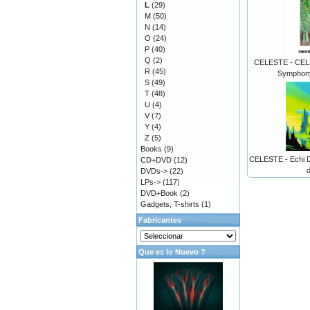
L
(29)
M
(50)
N
(14)
O
(24)
P
(40)
Q
(2)
CELESTE - CEL
R
(45)
Symphony
S
(49)
T
(48)
U
(4)
V
(7)
Y
(4)
Z
(5)
Books
(9)
CELESTE - Echi D
CD+DVD
(12)
d
DVDs->
(22)
LPs->
(117)
DVD+Book
(2)
Gadgets, T-shirts
(1)
Fabricantes
Que es lo Nuevo ?