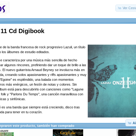
Ver Cest
 11 Cd Digibook
de la banda francesa de rock progresivo Lazuli, un título
mo los álbumes de estudio editados.
se caracteriza por una música más sencilla de hecho
ar algunos rincones, prefiriendo dar un toque de brillo a las
s. El nuevo guitarrista Arnaud Beyney se involucra más en
nda, creando solos apasionantes y riffs apasionantes y muy
a "Egoine" es espléndido, una balada con momentos
otros más enérgicos, un festín de notas y colores.
Sin
álbum está para descubrirlo con canciones como "Lagune
a folk y "Parlons Du Temps", una canción maravillosa con
cas y sinfónicas.
ulì es una banda que siempre está creciendo, disco tras
da para tener en tu corazón.
Añ
mpraron este producto, también han comprado