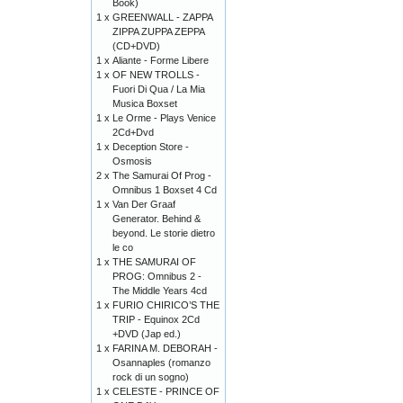
Book)
1 x
GREENWALL - ZAPPA
ZIPPA ZUPPA ZEPPA
(CD+DVD)
1 x
Aliante - Forme Libere
1 x
OF NEW TROLLS -
Fuori Di Qua / La Mia
Musica Boxset
1 x
Le Orme - Plays Venice
2Cd+Dvd
1 x
Deception Store -
Osmosis
2 x
The Samurai Of Prog -
Omnibus 1 Boxset 4 Cd
1 x
Van Der Graaf
Generator. Behind &
beyond. Le storie dietro
le co
1 x
THE SAMURAI OF
PROG: Omnibus 2 -
The Middle Years 4cd
1 x
FURIO CHIRICO’S THE
TRIP - Equinox 2Cd
+DVD (Jap ed.)
1 x
FARINA M. DEBORAH -
Osannaples (romanzo
rock di un sogno)
1 x
CELESTE - PRINCE OF