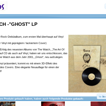
CH -"GHOST" LP
ock-Debütalbum, zum ersten Mal überhaupt auf Vinyl
r Vinyl mit geprägtem / lackiertem Cover)
rfolg des neuesten Albums von The Watch, „The Art Of
auf CD als auch auf Vinyl, haben wir uns entschlossen, das
he Watch aus dem Jahr 2001, „Ghost“, neu aufzulegen.
yl präsentiert, kommt es mit einem 3D-Effekt des
des Covers. Eine elegante Neuauflage für einen der
d!
In
ses Produkt gekauft haben, haben auch folgende Produkte gekauft: