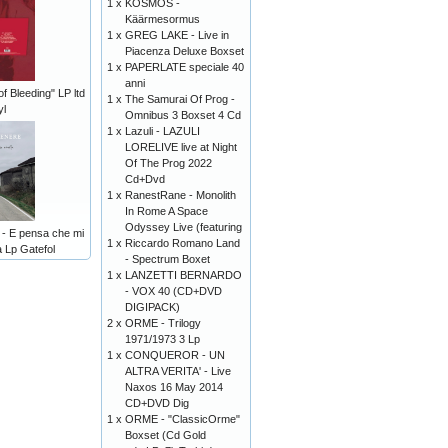
1 x
KOSMOS -
Käärmesormus
1 x
GREG LAKE - Live in
Piacenza Deluxe Boxset
1 x
PAPERLATE speciale 40
anni
 Bleeding" LP ltd
1 x
The Samurai Of Prog -
yl
Omnibus 3 Boxset 4 Cd
1 x
Lazuli - LAZULI
LORELIVE live at Night
Of The Prog 2022
Cd+Dvd
1 x
RanestRane - Monolith
In Rome A Space
Odyssey Live (featuring
 E pensa che mi
1 x
Riccardo Romano Land
 Lp Gatefol
- Spectrum Boxet
1 x
LANZETTI BERNARDO
- VOX 40 (CD+DVD
DIGIPACK)
2 x
ORME - Trilogy
1971/1973 3 Lp
1 x
CONQUEROR - UN
ALTRA VERITA' - Live
Naxos 16 May 2014
CD+DVD Dig
1 x
ORME - "ClassicOrme"
Boxset (Cd Gold