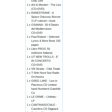
ONE DAY
1 x
Arti & Mestieri - The Live
(CD+DVD)
2 x
RANESTRANE - A
Space Odyssey Boxset
3 LP colored + book
1 x
OSANNA - 50 Il Diedro
del Mediterraneo
CD+DVD
1 x
Paul Roland – Selected
Lyrics & More Book 192
pages
1 x
Libro PROG 50
(edizione Italiana)
1 x
UT NEW TROLLS - E'
IN CONCERTO
CD+DVD
1 x
VIII Strada - Città Totale
1 x
T-Shirt Nord Sea Radio
Orchestra
1 x
GREG LAKE - Live in
Piacenza CD Limited
hand Numberd Gatefold
Ca
1 x
LE ORME – L’infinito -
LP
1 x
CANTINASOCIALE -
Caosfera CD Digipack