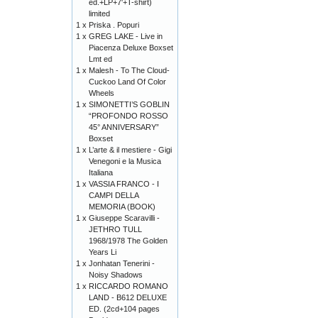
ed.+LP+7'+T-shirt)
limited
1 x
Priska . Popuri
1 x
GREG LAKE - Live in
Piacenza Deluxe Boxset
Lmt ed
1 x
Malesh - To The Cloud-
Cuckoo Land Of Color
Wheels
1 x
SIMONETTI’S GOBLIN
“PROFONDO ROSSO
45° ANNIVERSARY”
Boxset
1 x
L’arte & il mestiere - Gigi
Venegoni e la Musica
Italiana
1 x
VASSIA FRANCO - I
CAMPI DELLA
MEMORIA (BOOK)
1 x
Giuseppe Scaravilli -
JETHRO TULL
1968/1978 The Golden
Years Li
1 x
Jonhatan Tenerini -
Noisy Shadows
1 x
RICCARDO ROMANO
LAND - B612 DELUXE
ED. (2cd+104 pages