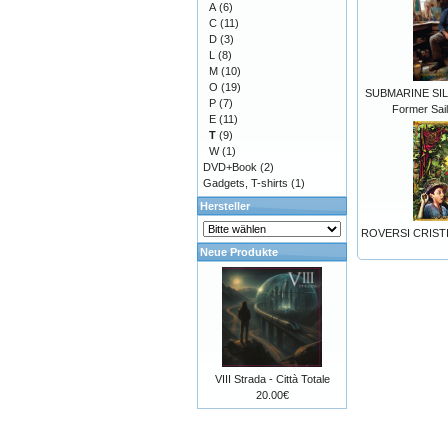
A
(6)
C
(11)
D
(3)
L
(8)
M
(10)
O
(19)
SUBMARINE SILE
P
(7)
Former Sail
E
(11)
T
(9)
W
(1)
DVD+Book
(2)
Gadgets, T-shirts
(1)
Hersteller
ROVERSI CRISTI
Neue Produkte
VIII Strada - Città Totale
20.00€