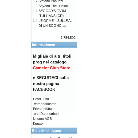
1 x
Stefano Panunzi -
Beyond The Illusion
1 x
BEGGAR'S FARM -
ITULLIANS (CD)
1 x
LE ORME – SULLE ALI
DI UN SOGNO Lp
1,754.50€
Informationen
Migliaia di altri titoli
prog nel catalogo
Camelot Club Store
e SEGUITECI sulla
nostra pagina
FACEBOOK
Liefer- und
Versandkosten
Privatsphäre
und Datenschutz
Unsere AGB
Kontakt
Benachrichtigung