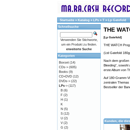
Startseite
»
Katalog
»
LPs
»
T
»
Lp Gatefold
Schnellsuche
THE WAT
[Lp Gatefold]
Verwenden Sie Stichworte,
um ein Produkt zu finden.
THE WATCH Prog-R
erweiterte Suche
(Ltd Gatefold 180g
Kategorien
Nach dem großen E
Boxset
(14)
Bleeding“, sowohl 
CDs->
(605)
erste Album von T
Books
(9)
CD+DVD
(12)
Auf 180-Gramm-Vin
DVDs->
(22)
zentralen Themas 
LPs
->
(117)
Bestseller der Ban
B
(6)
F
(2)
H
(1)
K
N
(5)
S
(12)
U
(2)
Kunden, die die
V
(2)
G
(2)