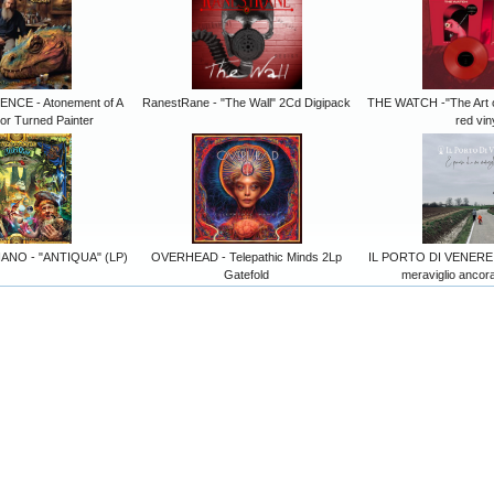
NCE - Atonement of A
RanestRane - "The Wall" 2Cd Digipack
THE WATCH -"The Art of
or Turned Painter
red vin
ANO - "ANTIQUA" (LP)
OVERHEAD - Telepathic Minds 2Lp
IL PORTO DI VENERE -
Gatefold
meraviglio ancora