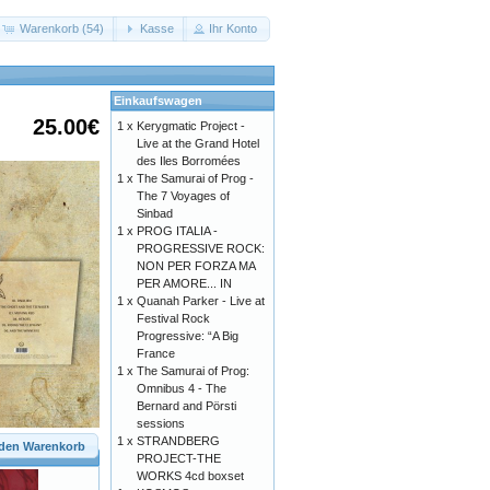
Warenkorb (54)
Kasse
Ihr Konto
Einkaufswagen
25.00€
1 x
Kerygmatic Project -
Live at the Grand Hotel
des Iles Borromées
1 x
The Samurai of Prog -
The 7 Voyages of
Sinbad
1 x
PROG ITALIA -
PROGRESSIVE ROCK:
NON PER FORZA MA
PER AMORE... IN
1 x
Quanah Parker - Live at
Festival Rock
Progressive: “A Big
France
1 x
The Samurai of Prog:
Omnibus 4 - The
Bernard and Pörsti
sessions
1 x
STRANDBERG
 den Warenkorb
PROJECT-THE
WORKS 4cd boxset