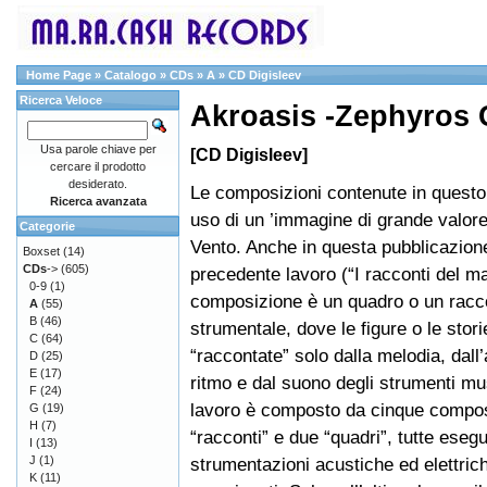
Home Page
»
Catalogo
»
CDs
»
A
»
CD Digisleev
Ricerca Veloce
Akroasis -Zephyros 
Usa parole chiave per
[CD Digisleev]
cercare il prodotto
desiderato.
Le composizioni contenute in questo
Ricerca avanzata
uso di un ’immagine di grande valore
Categorie
Vento. Anche in questa pubblicazion
Boxset
(14)
CDs
->
(605)
precedente lavoro (“I racconti del ma
0-9
(1)
composizione è un quadro o un racc
A
(55)
B
(46)
strumentale, dove le figure o le stor
C
(64)
“raccontate” solo dalla melodia, dall
D
(25)
E
(17)
ritmo e dal suono degli strumenti musi
F
(24)
lavoro è composto da cinque composi
G
(19)
H
(7)
“racconti” e due “quadri”, tutte eseg
I
(13)
J
(1)
strumentazioni acustiche ed elettriche
K
(11)