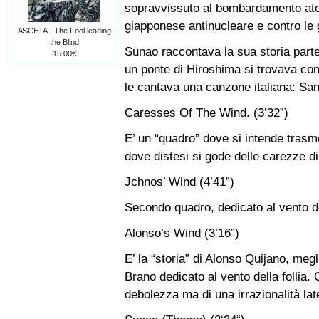
sopravvissuto al bombardamento atom
giapponese antinucleare e contro le 
ASCETA - The Fool leading
the Blind
Sunao raccontava la sua storia parte
15.00€
un ponte di Hiroshima si trovava con l
le cantava una canzone italiana: Santa
Caresses Of The Wind. (3’32”)
E’ un “quadro” dove si intende trasm
dove distesi si gode delle carezze d
Jchnos’ Wind (4’41”)
Secondo quadro, dedicato al vento de
Alonso’s Wind (3’16”)
E’ la “storia” di Alonso Quijano, me
Brano dedicato al vento della follia. 
debolezza ma di una irrazionalità lat