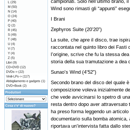
campionati. Solo nell’ultimo brano, 
L
(29)
M
(50)
Wind sono rimasti gli “appunti” eseg
N
(14)
O
(24)
I Brani
P
(40)
Q
(2)
Zephyros Suite (20’20”)
R
(45)
S
(49)
La suite, che apre il disco, trae ispi
T
(48)
U
(4)
raccontata nel quinto libro dei Fasti 
V
(7)
Y
(4)
l’origine, scrive che fu la stessa dea 
Z
(5)
storia della sua tramutazione a dea 
Libri
(9)
CD+DVD
(12)
Sunao’s Wind (4’52”)
DVDs->
(22)
Vinili-LPs->
(117)
Abbigliamento e gadgets
(1)
Secondo brano del disco del quale è
DVD+Book
(2)
composizione voleva inizialmente d
Produttori
che vede avvicinarsi lo spetro di una 
resta dentro dopo aver attraversato t
Cosa c'e' di nuovo?
ha preso forma leggendo un articolo
documentario sulla bomba atomica, a
riportava un’intervista fatta dallo s