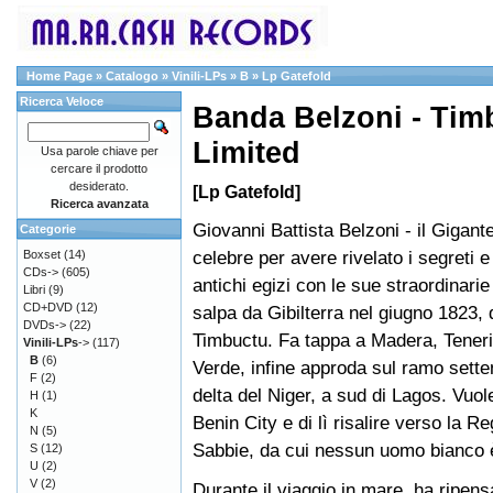
Home Page
»
Catalogo
»
Vinili-LPs
»
B
»
Lp Gatefold
Ricerca Veloce
Banda Belzoni - Tim
Limited
Usa parole chiave per
cercare il prodotto
desiderato.
[Lp Gatefold]
Ricerca avanzata
Giovanni Battista Belzoni - il Gigante
Categorie
celebre per avere rivelato i segreti e
Boxset
(14)
CDs->
(605)
antichi egizi con le sue straordinarie
Libri
(9)
CD+DVD
(12)
salpa da Gibilterra nel giugno 1823,
DVDs->
(22)
Timbuctu. Fa tappa a Madera, Tener
Vinili-LPs
->
(117)
B
(6)
Verde, infine approda sul ramo setten
F
(2)
delta del Niger, a sud di Lagos. Vuo
H
(1)
K
Benin City e di lì risalire verso la Re
N
(5)
Sabbie, da cui nessun uomo bianco è
S
(12)
U
(2)
V
(2)
Durante il viaggio in mare, ha ripens