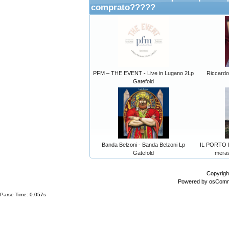
comprato?????
PFM – THE EVENT - Live in Lugano 2Lp
Riccardo
Gatefold
Banda Belzoni - Banda Belzoni Lp
IL PORTO D
Gatefold
merav
Copyrigh
Powered by
osCom
Parse Time: 0.057s