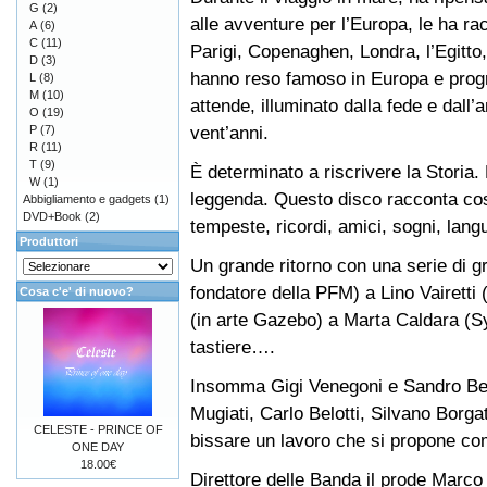
G
(2)
alle avventure per l’Europa, le ha r
A
(6)
C
(11)
Parigi, Copenaghen, Londra, l’Egitto
D
(3)
hanno reso famoso in Europa e prog
L
(8)
M
(10)
attende, illuminato dalla fede e dall’
O
(19)
vent’anni.
P
(7)
R
(11)
T
(9)
È determinato a riscrivere la Storia.
W
(1)
leggenda. Questo disco racconta cos
Abbigliamento e gadgets
(1)
DVD+Book
(2)
tempeste, ricordi, amici, sogni, lang
Produttori
Un grande ritorno con una serie di 
fondatore della PFM) a Lino Vairetti
Cosa c'e' di nuovo?
(in arte Gazebo) a Marta Caldara (Sy
tastiere….
Insomma Gigi Venegoni e Sandro Bellu
Mugiati, Carlo Belotti, Silvano Borga
CELESTE - PRINCE OF
bissare un lavoro che si propone co
ONE DAY
18.00€
Direttore delle Banda il prode Marco 