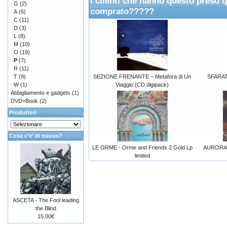
I clienti che hanno questo preso 
G
(2)
comprato?????
A
(6)
C
(11)
D
(3)
L
(8)
M
(10)
O
(19)
P
(7)
R
(11)
T
(9)
SEZIONE FRENANTE – Metafora di Un
SFARAT
W
(1)
Viaggio (CD digipack)
Abbigliamento e gadgets
(1)
DVD+Book
(2)
Produttori
Cosa c'e' di nuovo?
LE ORME - Orme and Friends 2 Gold Lp
AURORA 
limited
ASCETA - The Fool leading
the Blind
15.00€