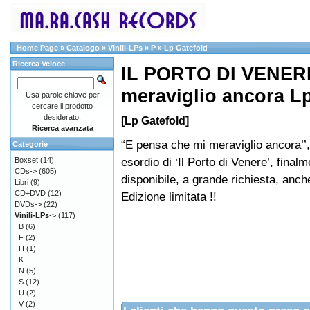
Home Page
»
Catalogo
»
Vinili-LPs
»
P
»
Lp Gatefold
Ricerca Veloce
IL PORTO DI VENERE
meraviglio ancora Lp
Usa parole chiave per
cercare il prodotto
desiderato.
[Lp Gatefold]
Ricerca avanzata
“E pensa che mi meraviglio ancora’’,
Categorie
esordio di ‘Il Porto di Venere’, final
Boxset
(14)
CDs->
(605)
disponibile, a grande richiesta, anche 
Libri
(9)
CD+DVD
(12)
Edizione limitata !!
DVDs->
(22)
Vinili-LPs
->
(117)
B
(6)
F
(2)
H
(1)
K
N
(5)
S
(12)
U
(2)
V
(2)