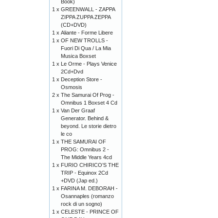
Book)
1 x
GREENWALL - ZAPPA
ZIPPA ZUPPA ZEPPA
(CD+DVD)
1 x
Aliante - Forme Libere
1 x
OF NEW TROLLS -
Fuori Di Qua / La Mia
Musica Boxset
1 x
Le Orme - Plays Venice
2Cd+Dvd
1 x
Deception Store -
Osmosis
2 x
The Samurai Of Prog -
Omnibus 1 Boxset 4 Cd
1 x
Van Der Graaf
Generator. Behind &
beyond. Le storie dietro
le co
1 x
THE SAMURAI OF
PROG: Omnibus 2 -
The Middle Years 4cd
1 x
FURIO CHIRICO’S THE
TRIP - Equinox 2Cd
+DVD (Jap ed.)
1 x
FARINA M. DEBORAH -
Osannaples (romanzo
rock di un sogno)
1 x
CELESTE - PRINCE OF