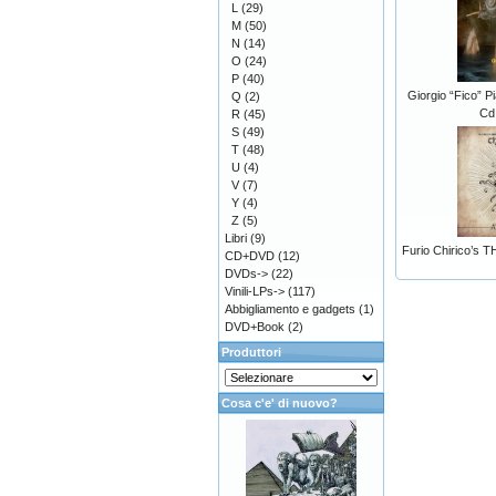
L
(29)
M
(50)
N
(14)
O
(24)
P
(40)
Giorgio “Fico” 
Q
(2)
Cd
R
(45)
S
(49)
T
(48)
U
(4)
V
(7)
Y
(4)
Z
(5)
Libri
(9)
Furio Chirico’s T
CD+DVD
(12)
DVDs->
(22)
Vinili-LPs->
(117)
Abbigliamento e gadgets
(1)
DVD+Book
(2)
Produttori
Cosa c'e' di nuovo?