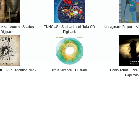
Piazza - Autumn Shades
FUNGUS - Stati Uniti del Nulla CD
Kerygmatic Project - A 
 Digipack
Digipack
HE TRIP - Atlantide 2025
Arti & Mestieri - D-Brane
Paolo Tofani - Re
Papersle