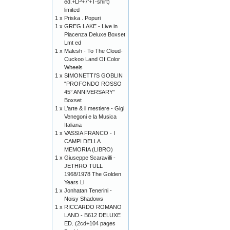
ed.+LP+7'+T-shirt)
limited
1 x
Priska . Popuri
1 x
GREG LAKE - Live in
Piacenza Deluxe Boxset
Lmt ed
1 x
Malesh - To The Cloud-
Cuckoo Land Of Color
Wheels
1 x
SIMONETTI’S GOBLIN
“PROFONDO ROSSO
45° ANNIVERSARY”
Boxset
1 x
L’arte & il mestiere - Gigi
Venegoni e la Musica
Italiana
1 x
VASSIA FRANCO - I
CAMPI DELLA
MEMORIA (LIBRO)
1 x
Giuseppe Scaravilli -
JETHRO TULL
1968/1978 The Golden
Years Li
1 x
Jonhatan Tenerini -
Noisy Shadows
1 x
RICCARDO ROMANO
LAND - B612 DELUXE
ED. (2cd+104 pages