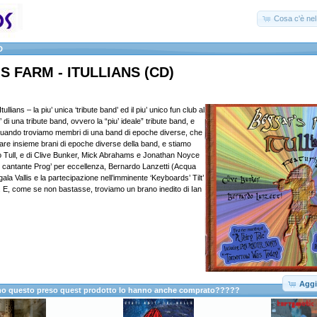
Cosa c'è nel 
D
 FARM - ITULLIANS (CD)
llians – la piu’ unica ‘tribute band’ ed il piu’ unico fun club al
 di una tribute band, ovvero la “piu’ ideale” tribute band, e
quando troviamo membri di una band di epoche diverse, che
nare insieme brani di epoche diverse della band, e stiamo
o Tull, e di Clive Bunker, Mick Abrahams e Jonathan Noyce
Il cantante Prog’ per eccellenza, Bernardo Lanzetti (Acqua
la Vallis e la partecipazione nell’imminente ‘Keyboards’ Tilt’
. E, come se non bastasse, troviamo un brano inedito di Ian
Aggi
anno questo preso quest prodotto lo hanno anche comprato?????