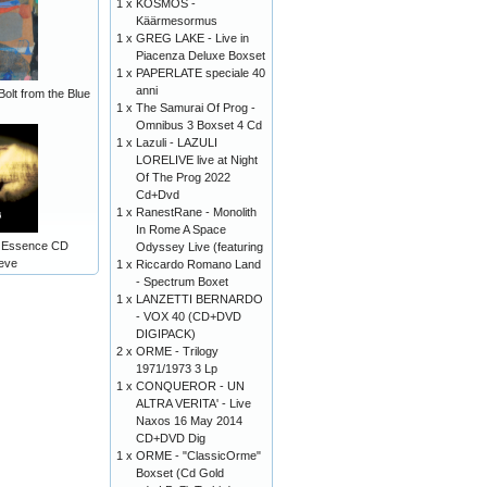
1 x
KOSMOS -
Käärmesormus
1 x
GREG LAKE - Live in
Piacenza Deluxe Boxset
1 x
PAPERLATE speciale 40
anni
Bolt from the Blue
1 x
The Samurai Of Prog -
Omnibus 3 Boxset 4 Cd
1 x
Lazuli - LAZULI
LORELIVE live at Night
Of The Prog 2022
Cd+Dvd
1 x
RanestRane - Monolith
In Rome A Space
al Essence CD
Odyssey Live (featuring
eve
1 x
Riccardo Romano Land
- Spectrum Boxet
1 x
LANZETTI BERNARDO
- VOX 40 (CD+DVD
DIGIPACK)
2 x
ORME - Trilogy
1971/1973 3 Lp
1 x
CONQUEROR - UN
ALTRA VERITA' - Live
Naxos 16 May 2014
CD+DVD Dig
1 x
ORME - "ClassicOrme"
Boxset (Cd Gold