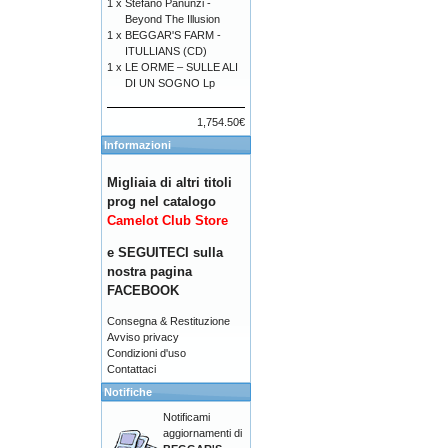
1 x
Stefano Panunzi -
Beyond The Illusion
1 x
BEGGAR'S FARM -
ITULLIANS (CD)
1 x
LE ORME – SULLE ALI
DI UN SOGNO Lp
1,754.50€
Informazioni
Migliaia di altri titoli
prog nel catalogo
Camelot Club Store
e SEGUITECI sulla
nostra pagina
FACEBOOK
Consegna & Restituzione
Avviso privacy
Condizioni d'uso
Contattaci
Notifiche
Notificami
aggiornamenti di