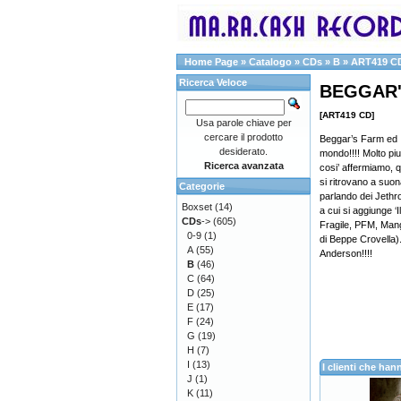
Home Page
»
Catalogo
»
CDs
»
B
»
ART419 C
Ricerca Veloce
BEGGAR'S
[ART419 CD]
Usa parole chiave per
cercare il prodotto
Beggar’s Farm ed Itu
desiderato.
mondo!!!! Molto piu’
Ricerca avanzata
cosi’ affermiamo, 
si ritrovano a suo
Categorie
parlando dei Jethr
Boxset
(14)
a cui si aggiunge ‘
CDs
->
(605)
Fragile, PFM, Manga
0-9
(1)
di Beppe Crovella)
A
(55)
Anderson!!!!
B
(46)
C
(64)
D
(25)
E
(17)
F
(24)
G
(19)
H
(7)
I
(13)
I clienti che h
J
(1)
K
(11)