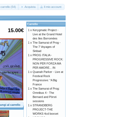
carrello (54)
Acquista
Il mio account
Carrello
15.00€
1 x
Kerygmatic Project -
Live at the Grand Hotel
des Iles Borromées
1 x
The Samurai of Prog -
The 7 Voyages of
Sinbad
1 x
PROG ITALIA -
PROGRESSIVE ROCK:
NON PER FORZA MA
PER AMORE... IN
1 x
Quanah Parker - Live at
Festival Rock
Progressive: “A Big
France
1 x
The Samurai of Prog:
Omnibus 4 - The
Bernard and Pörsti
sessions
ungi al carrello
1 x
STRANDBERG
PROJECT-THE
WORKS 4cd boxset