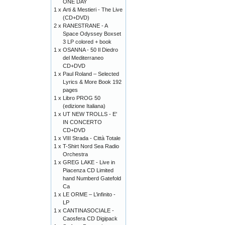
ONE DAY
1 x
Arti & Mestieri - The Live
(CD+DVD)
2 x
RANESTRANE - A
Space Odyssey Boxset
3 LP colored + book
1 x
OSANNA - 50 Il Diedro
del Mediterraneo
CD+DVD
1 x
Paul Roland – Selected
Lyrics & More Book 192
pages
1 x
Libro PROG 50
(edizione Italiana)
1 x
UT NEW TROLLS - E'
IN CONCERTO
CD+DVD
1 x
VIII Strada - Città Totale
1 x
T-Shirt Nord Sea Radio
Orchestra
1 x
GREG LAKE - Live in
Piacenza CD Limited
hand Numberd Gatefold
Ca
1 x
LE ORME – L’infinito -
LP
1 x
CANTINASOCIALE -
Caosfera CD Digipack