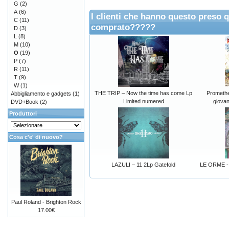
G
(2)
A
(6)
I clienti che hanno questo preso 
C
(11)
comprato?????
D
(3)
L
(8)
M
(10)
O
(19)
P
(7)
R
(11)
T
(9)
W
(1)
THE TRIP – Now the time has come Lp
Prometheo
Abbigliamento e gadgets
(1)
Limited numered
giova
DVD+Book
(2)
Produttori
Cosa c'e' di nuovo?
LAZULI – 11 2Lp Gatefold
LE ORME - 
Paul Roland - Brighton Rock
17.00€