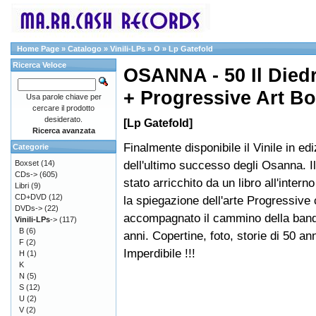
Home Page
»
Catalogo
»
Vinili-LPs
»
O
»
Lp Gatefold
Ricerca Veloce
OSANNA - 50 Il Died
+ Progressive Art B
Usa parole chiave per
cercare il prodotto
desiderato.
[Lp Gatefold]
Ricerca avanzata
Finalmente disponibile il Vinile in edi
Categorie
dell'ultimo successo degli Osanna. Il
Boxset
(14)
CDs->
(605)
stato arricchito da un libro all'interno
Libri
(9)
CD+DVD
(12)
la spiegazione dell'arte Progressive
DVDs->
(22)
accompagnato il cammino della band
Vinili-LPs
->
(117)
B
(6)
anni. Copertine, foto, storie di 50 an
F
(2)
Imperdibile !!!
H
(1)
K
N
(5)
S
(12)
U
(2)
V
(2)