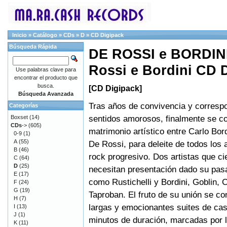
Inicio
»
Catálogo
»
CDs
»
D
»
CD Digipack
Búsqueda Rápida
DE ROSSI e BORDINI 
Rossi e Bordini CD 
Use palabras clave para
encontrar el producto que
busca.
[CD Digipack]
Búsqueda Avanzada
Tras años de convivencia y corresp
Categorías
sentidos amorosos, finalmente se c
Boxset
(14)
CDs
->
(605)
matrimonio artístico entre Carlo Bor
0-9
(1)
A
(55)
De Rossi, para deleite de todos los 
B
(46)
rock progresivo. Dos artistas que c
C
(64)
D
(25)
necesitan presentación dado su pa
E
(17)
como Rustichelli y Bordini, Goblin, 
F
(24)
G
(19)
Taproban. El fruto de su unión se c
H
(7)
largas y emocionantes suites de cas
I
(13)
J
(1)
minutos de duración, marcadas por l
K
(11)