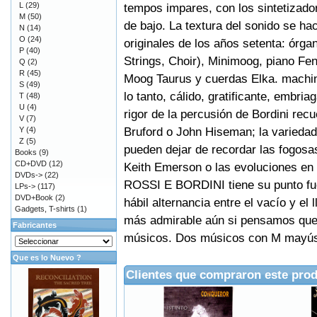
L
(29)
tempos impares, con los sintetizado
M
(50)
de bajo. La textura del sonido se ha
N
(14)
O
(24)
originales de los años setenta: ór
P
(40)
Strings, Choir), Minimoog, piano Fe
Q
(2)
R
(45)
Moog Taurus y cuerdas Elka. machin
S
(49)
lo tanto, cálido, gratificante, embria
T
(48)
U
(4)
rigor de la percusión de Bordini rec
V
(7)
Bruford o John Hiseman; la variedad
Y
(4)
Z
(5)
pueden dejar de recordar las fogos
Books
(9)
CD+DVD
(12)
Keith Emerson o las evoluciones e
DVDs->
(22)
ROSSI E BORDINI tiene su punto fuer
LPs->
(117)
DVD+Book
(2)
hábil alternancia entre el vacío y el
Gadgets, T-shirts
(1)
más admirable aún si pensamos que e
Fabricantes
músicos. Dos músicos con M mayús
Que es lo Nuevo ?
Clientes que compraron este pro