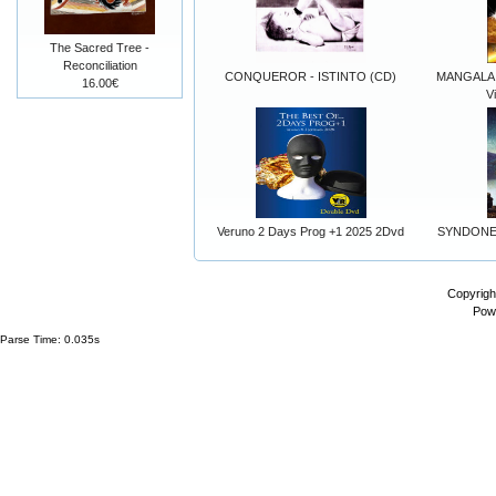
The Sacred Tree -
Reconciliation
CONQUEROR - ISTINTO (CD)
MANGALA VA
16.00€
V
Veruno 2 Days Prog +1 2025 2Dvd
SYNDONE 
Copyrigh
Pow
Parse Time: 0.035s