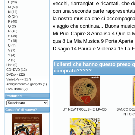
L
(29)
vecchi, riarrangiati e ricantati, che 
M
(50)
con una seconda parte rappresentat
N
(14)
O
(24)
la nostra musica che ci accompagn
P
(40)
viaggio che continua... Buona musica!
Q
(2)
R
(45)
Mi Puo' Capire 3 Annalisa 4 Quella M
S
(49)
qua 8 La Mia Musica 9 Porte Aperte 2
T
(48)
U
(4)
Disagio 14 Paura e Violenza 15 La F
V
(7)
Y
(4)
Z
(5)
I clienti che hanno questo preso 
Libri
(9)
comprato?????
CD+DVD
(12)
DVDs->
(22)
Vinili-LPs->
(117)
Abbigliamento e gadgets
(1)
DVD+Book
(2)
Produttori
UT NEW TROLLS - E' LP+CD
BANCO DE
Cosa c'e' di nuovo?
IN TOK