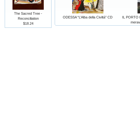
The Sacred Tree -
ODESSA “L’Alba della Civiltà” CD
IL PORTO D
Reconciliation
merav
$18.24