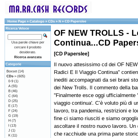
Home Page
»
Catalogo
»
CDs
»
N
»
CD Paperslee
Ricerca Veloce
OF NEW TROLLS - Le 
Continua...CD Paper
Usa parole chiave per
cercare il prodotto
desiderato.
[CD Paperslee]
Ricerca avanzata
Il nuovo attesissimo cd dei OF NE
Categorie
Radici E Il Viaggio Continua" contien
Boxset
(14)
CDs
->
(605)
inediti accompagnati da sei brani stor
0-9
(1)
A
(55)
dei New Trolls. Il commento della b
B
(46)
"Finalmente esce oggi ufficialmente 'L
C
(64)
D
(25)
viaggio continua'. C’è voluto più di u
E
(17)
lavoro, tra pandemia, restrizioni e l
F
(24)
G
(19)
fine ci siamo riusciti e siamo orgoglio
H
(7)
ascoltare il nostro nuovo lavoro. Un
I
(13)
J
(1)
che racchiude una prima parte storic
K
(11)