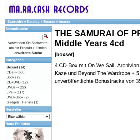
Startseite
»
Katalog
»
Boxset
»
boxset
Schnellsuche
THE SAMURAI OF PR
Middle Years 4cd
Verwenden Sie Stichworte,
um ein Produkt zu finden.
erweiterte Suche
[boxset]
Kategorien
4 CD-Box mit On We Sail, Archiviar
Boxset
(14)
Kaze und Beyond The Wardrobe + 5
CDs->
(605)
Books
(9)
unveröffentlichte Bonustracks von 3
CD+DVD
(12)
DVDs->
(22)
LPs->
(117)
DVD+Book
(2)
Gadgets, T-shirts
(1)
Hersteller
Neue Produkte