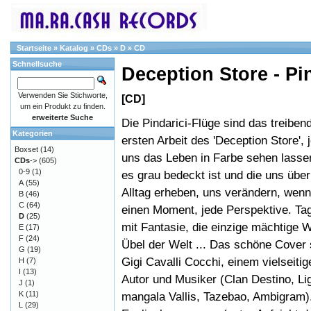
Startseite
»
Katalog
»
CDs
»
D
»
CD
Schnellsuche
Deception Store - Pi
Verwenden Sie Stichworte,
[CD]
um ein Produkt zu finden.
erweiterte Suche
Die Pindarici-Flüge sind das treibe
Kategorien
ersten Arbeit des 'Deception Store', 
Boxset
(14)
uns das Leben in Farbe sehen lasse
CDs
->
(605)
0-9
(1)
es grau bedeckt ist und die uns übe
A
(55)
Alltag erheben, uns verändern, wenn
B
(46)
C
(64)
einen Moment, jede Perspektive. Ta
D
(25)
mit Fantasie, die einzige mächtige 
E
(17)
F
(24)
Übel der Welt ... Das schöne Cover
G
(19)
Gigi Cavalli Cocchi, einem vielseitig
H
(7)
I
(13)
Autor und Musiker (Clan Destino, Li
J
(1)
K
(11)
mangala Vallis, Tazebao, Ambigram)
L
(29)