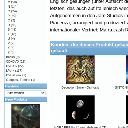
Englisch gesungen (unter Aufsicht d
M
(50)
N
(14)
letzten, das auch auf Italienisch wie
O
(24)
Aufgenommen in den Jam Studios in 
P
(40)
Q
(2)
Piacenza, arrangiert und produziert v
R
(45)
internationaler Vertrieb Ma.ra.cash 
S
(49)
T
(48)
U
(4)
V
(7)
Kunden, die dieses Produkt gekau
Y
(4)
gekauft:
Z
(5)
Books
(9)
CD+DVD
(12)
DVDs->
(22)
LPs->
(117)
DVD+Book
(2)
Gadgets, T-shirts
(1)
Hersteller
Deception Store - Osmosis
SINTONIA
s
Neue Produkte
HORA PRIMA - L'uomo delle genti CD
Annie 