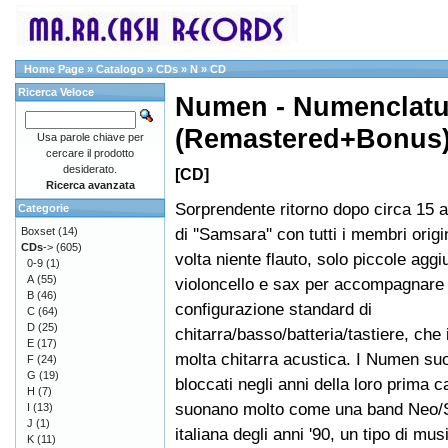
Home Page
»
Catalogo
»
CDs
»
N
»
CD
Ricerca Veloce
Numen - Numenclatu
(Remastered+Bonus
Usa parole chiave per
cercare il prodotto
desiderato.
[CD]
Ricerca avanzata
Sorprendente ritorno dopo circa 15 an
Categorie
di ''Samsara'' con tutti i membri orig
Boxset
(14)
CDs
->
(605)
volta niente flauto, solo piccole aggi
0-9
(1)
A
(55)
violoncello e sax per accompagnare 
B
(46)
configurazione standard di
C
(64)
D
(25)
chitarra/basso/batteria/tastiere, che
E
(17)
molta chitarra acustica. I Numen s
F
(24)
G
(19)
bloccati negli anni della loro prima c
H
(7)
suonano molto come una band Neo
I
(13)
J
(1)
italiana degli anni '90, un tipo di mus
K
(11)