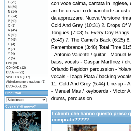
L
(29)
con voce calma, cantata in inglese, 
M
(50)
anche un sacco di pianoforte acustic
N
(14)
O
(24)
da apprezzare. Nuova Versione rimas
P
(40)
Cold And Grey (10:31) 2. Drops Of W
Q
(2)
R
(45)
Tongues (7:03) 5. Every Day Brings
S
(49)
(5:49) 7. The Camel's Back (6:25) 8
T
(48)
U
(4)
Remembrance (3:48) Total Time 61:57
V
(7)
- Antonio Valiente / guitar - Manuel
Y
(4)
Z
(5)
bass, vocals - Gaspar Martínez / d
Libri
(9)
CD+DVD
(12)
Orlando Regidor/ percussion - Yoland
DVDs->
(22)
vocals - Izaga Plata / backing voca
Vinili-LPs->
(117)
Abbigliamento e gadgets
(1)
11. Cold And Grey (5:44) Line-up - A
DVD+Book
(2)
- Manuel Mas / keyboards - Víctor A
Produttori
drums, percussion
Cosa c'e' di nuovo?
I clienti che hanno questo preso 
comprato?????