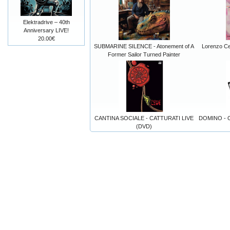
Elektradrive – 40th
Anniversary LIVE!
20.00€
SUBMARINE SILENCE - Atonement of A
Lorenzo Cel
Former Sailor Turned Painter
CANTINA SOCIALE - CATTURATI LIVE
DOMINO - On
(DVD)