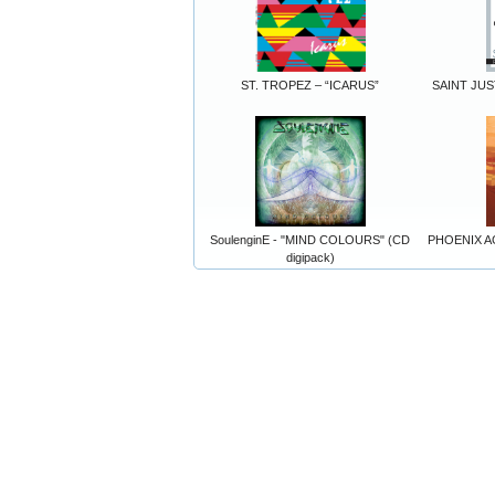
ST. TROPEZ – “ICARUS”
SAINT JUST
SoulenginE - "MIND COLOURS" (CD
PHOENIX AGA
digipack)