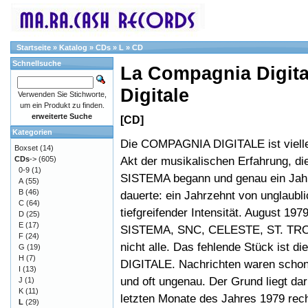
Startseite
»
Katalog
»
CDs
»
L
»
CD
Schnellsuche
La Compagnia Digita
Digitale
Verwenden Sie Stichworte,
um ein Produkt zu finden.
erweiterte Suche
[CD]
Kategorien
Die COMPAGNIA DIGITALE ist viellei
Boxset
(14)
Akt der musikalischen Erfahrung, die
CDs
->
(605)
0-9
(1)
SISTEMA begann und genau ein Jah
A
(55)
B
(46)
dauerte: ein Jahrzehnt von unglaubl
C
(64)
tiefgreifender Intensität. August 197
D
(25)
E
(17)
SISTEMA, SNC, CELESTE, ST. TRO
F
(24)
nicht alle. Das fehlende Stück ist
G
(19)
H
(7)
DIGITALE. Nachrichten waren schon
I
(13)
und oft ungenau. Der Grund liegt dar
J
(1)
K
(11)
letzten Monate des Jahres 1979 rech
L
(29)