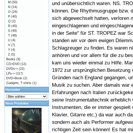
M
(50)
und unübersichtlich waren. NS. TROP
N
(14)
können. Die Rhythmusgruppe bzw. di
O
(24)
P
(40)
sich abgewechselt hatten, verloren 
Q
(2)
eingeschlagenen und eingeschlagene
R
(45)
S
(49)
in der Seite" für ST. TROPEZ war S
T
(48)
standen wir vor dem ewigen Dilemma
U
(4)
V
(7)
Schlagzeuger zu finden. Es waren ni
Y
(4)
anhören und vor allem für die zu bes
Z
(5)
Books
(9)
kam uns wieder einmal zu Hilfe. Marc
CD+DVD
(12)
DVDs->
(22)
1972 zur ursprünglichen Besetzung 
LPs->
(117)
Gründen nach England gegangen, um
DVD+Book
(2)
Gadgets, T-shirts
(1)
Musik zu suchen. Aber damals war 
Hersteller
Erfahrungen nach Italien zurückgekeh
seine Instrumentaltechnik erheblich
Neue Produkte
Instrumenten, die er immer gespielt 
Klavier, Gitarre etc.) da war auch d
sondern auch als Performer aufgewac
richtigen Zeit sein können! Es hat m