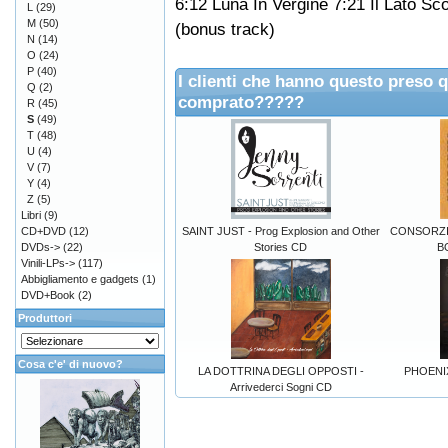
6:12 Luna In Vergine 7:21 Il Lato S
L
(29)
M
(50)
(bonus track)
N
(14)
O
(24)
P
(40)
I clienti che hanno questo preso 
Q
(2)
comprato?????
R
(45)
S
(49)
T
(48)
U
(4)
V
(7)
Y
(4)
Z
(5)
Libri
(9)
CD+DVD
(12)
SAINT JUST - Prog Explosion and Other
CONSORZIO
DVDs->
(22)
Stories CD
B
Vinili-LPs->
(117)
Abbigliamento e gadgets
(1)
DVD+Book
(2)
Produttori
Cosa c'e' di nuovo?
LA DOTTRINA DEGLI OPPOSTI -
PHOENI
Arrivederci Sogni CD