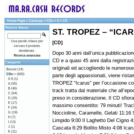
Home Page
»
Catalogo
»
CDs
»
S
»
CD
Ricerca Veloce
ST. TROPEZ – “ICA
Usa parole chiave per
[CD]
cercare il prodotto
desiderato.
Dopo 30 anni dall’unica pubblicazion
Ricerca avanzata
CD e a quasi 45 anni dalla registrazi
Categorie
originali ed accogliendo le numerose
Boxset
(14)
CDs
->
(605)
parte degli appassionati, viene rist
0-9
(1)
TROPEZ “Icarus” per l’occasione c
A
(55)
B
(46)
track tratta dal materiale che all’epo
C
(64)
preso in considerazione. Il CD sfiora
D
(25)
E
(17)
massimo consentito: 79 minuti! Track
F
(24)
Noccioline, Caramelle, Gelati 11:16
G
(19)
H
(7)
Limpido 9:00 Il Laghetto Del Cigno 4
I
(13)
J
(1)
Cascata 6:29 Bollito Misto 4:08 Ica
K
(11)