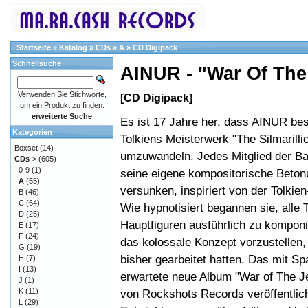
Startseite
»
Katalog
»
CDs
»
A
»
CD Digipack
Schnellsuche
AINUR - "War Of The
Verwenden Sie Stichworte,
[CD Digipack]
um ein Produkt zu finden.
erweiterte Suche
Es ist 17 Jahre her, dass AINUR be
Kategorien
Tolkiens Meisterwerk "The Silmarilli
Boxset
(14)
umzuwandeln. Jedes Mitglied der Ba
CDs
->
(605)
0-9
(1)
seine eigene kompositorische Beton
A
(55)
versunken, inspiriert von der Tolkie
B
(46)
C
(64)
Wie hypnotisiert begannen sie, alle
D
(25)
Hauptfiguren ausführlich zu komponi
E
(17)
F
(24)
das kolossale Konzept vorzustellen,
G
(19)
bisher gearbeitet hatten. Das mit S
H
(7)
I
(13)
erwartete neue Album "War of The J
J
(1)
K
(11)
von Rockshots Records veröffentlich
L
(29)