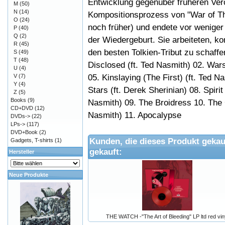
Entwicklung gegenüber früheren Ver
M
(50)
N
(14)
Kompositionsprozess von "War of Th
O
(24)
noch früher) und endete vor weniger 
P
(40)
Q
(2)
der Wiedergeburt. Sie arbeiteten, k
R
(45)
den besten Tolkien-Tribut zu schaffen
S
(49)
T
(48)
Disclosed (ft. Ted Nasmith) 02. Wars
U
(4)
05. Kinslaying (The First) (ft. Ted N
V
(7)
Y
(4)
Stars (ft. Derek Sherinian) 08. Spirit
Z
(5)
Books
(9)
Nasmith) 09. The Broidress 10. The 
CD+DVD
(12)
Nasmith) 11. Apocalypse
DVDs->
(22)
LPs->
(117)
DVD+Book
(2)
Kunden, die dieses Produkt gekau
Gadgets, T-shirts
(1)
gekauft:
Hersteller
Neue Produkte
THE WATCH -"The Art of Bleeding" LP ltd red vin