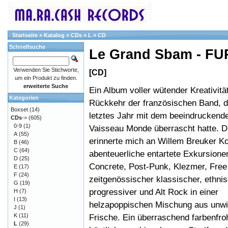
Startseite
»
Katalog
»
CDs
»
L
»
CD
Schnellsuche
Le Grand Sbam - F
Verwenden Sie Stichworte,
[CD]
um ein Produkt zu finden.
erweiterte Suche
Ein Album voller wütender Kreativitä
Kategorien
Rückkehr der französischen Band, di
Boxset
(14)
letztes Jahr mit dem beeindruckend
CDs
->
(605)
0-9
(1)
Vaisseau Monde überrascht hatte. D
A
(55)
erinnerte mich an Willem Breuker Kol
B
(46)
C
(64)
abenteuerliche entartete Exkursione
D
(25)
Concrete, Post-Punk, Klezmer, Free
E
(17)
F
(24)
zeitgenössischer klassischer, ethnis
G
(19)
progressiver und Alt Rock in einer
H
(7)
I
(13)
helzapoppischen Mischung aus unwi
J
(1)
K
(11)
Frische. Ein überraschend farbenfr
L
(29)