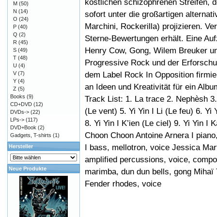
köstlichen schizophrenen Streifen, d
M
(50)
N
(14)
sofort unter die großartigen alterna
O
(24)
Marchini, Rockerilla) projizieren. V
P
(40)
Q
(2)
Sterne-Bewertungen erhält. Eine Auf
R
(45)
Henry Cow, Gong, Wilem Breuker un
S
(49)
T
(48)
Progressive Rock und der Erforschu
U
(4)
dem Label Rock In Opposition firmie
V
(7)
Y
(4)
an Ideen und Kreativität für ein Al
Z
(5)
Books
(9)
Track List: 1. La trace 2. Nephèsh 3.
CD+DVD
(12)
(Le vent) 5. Yi Yin I Li (Le feu) 6. Yi 
DVDs->
(22)
LPs->
(117)
8. Yi Yin I K’ien (Le ciel) 9. Yi Yin 
DVD+Book
(2)
Choon Choon Antoine Arnera I piano,
Gadgets, T-shirts
(1)
I bass, mellotron, voice Jessica Ma
Hersteller
amplified percussions, voice, compo
Neue Produkte
marimba, dun dun bells, gong Mihaï 
Fender rhodes, voice