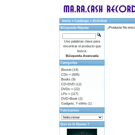
Inicio
»
Catálogo
»
2Cd+Dvd
¡Producto No enco
Búsqueda Rápida
Use palabras clave para
encontrar el producto que
busca.
Búsqueda Avanzada
Categorías
Boxset
(14)
CDs->
(605)
Books
(9)
CD+DVD
(12)
DVDs->
(22)
LPs->
(117)
DVD+Book
(2)
Gadgets, T-shirts
(1)
Fabricantes
Que es lo Nuevo ?