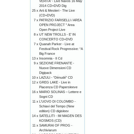
VERITA' - Live Naxos 16 May
2014 CD+DVD Dig
25 x
Arti & Mestieri - The Live
(CD+DVD)
7 x
PATRIZIO FARISELLI / AREA
OPEN PROJECT " Area
Open Project Live
8 x
UT NEW TROLLS - E' IN
CONCERTO CD+DVD
7 x
Quanah Parker - Live at
Festival Rock Progressive: “A
Big France
13 x
Insomnia - II Cd
9 x
SEZIONE FRENANTE -
Nuove Dimensioni CD
Digipack
10 x
LAZULI - “Dénudé” CD
12 x
GREG LAKE - Live in
Piacenza CD Papersleeve
16 x
MARIO SOLINAS – Lettere e
Sogni CD
11 x
L'UOVO DI COLOMBO -
Schiavi del Tempo (New
edition) CD digisleev
14 x
SATELLITI - IM MAGEN DES
KOSMOS (CD)
11 x
SAMURAI OF PROG -
Archiviarum