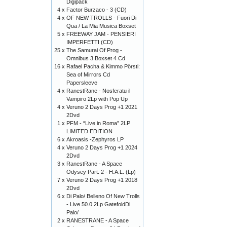
Digipack
4 x
Factor Burzaco - 3 (CD)
4 x
OF NEW TROLLS - Fuori Di
Qua / La Mia Musica Boxset
5 x
FREEWAY JAM - PENSIERI
IMPERFETTI (CD)
25 x
The Samurai Of Prog -
Omnibus 3 Boxset 4 Cd
16 x
Rafael Pacha & Kimmo Pörsti:
Sea of Mirrors Cd
Papersleeve
4 x
RanestRane - Nosferatu il
Vampiro 2Lp with Pop Up
4 x
Veruno 2 Days Prog +1 2021
2Dvd
1 x
PFM - “Live in Roma” 2LP
LIMITED EDITION
6 x
Akroasis -Zephyros LP
4 x
Veruno 2 Days Prog +1 2024
2Dvd
3 x
RanestRane - A Space
Odysey Part. 2 - H.A.L. (Lp)
7 x
Veruno 2 Days Prog +1 2018
2Dvd
6 x
Di Palo/ Belleno Of New Trolls
- Live 50.0 2Lp GatefoldDi
Palo/
2 x
RANESTRANE - A Space