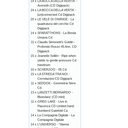
14 x
LA BOCCA DELLA VERITA' -
Avenoth (CD Digipack)
24 x
LA BOCCA DELLA VERTA' -
[un]connected Cd Digipack
20 x
LE VELE DI ONIRIDE - La
quadratura del cerchio Cd
Digipack
14 x
SFARATTHONS - La Bestia
Umana Cd
11 x
Claudio Simonetti’s Goblin -
Profondo Rosso 45 Ann. CD
Digipack
15 x
Jeanette Sollén - Ripe when
yields to gentle pressure Cd
handnum
10 x
SCHERZOO - 05 Cd
15 x
LA STREGA TRA NOI -
Correlazioni CD Digipack
11 x
SEDDOK - Geometrie Nere
Cd
13 x
LANZETTI BERNARDO -
Blueslanz (CD mini)
11 x
GREG LAKE - Live in
Piacenza CD Limited hand
Numberd Gatefold Ca
14 x
La Compagnia Digitale - La
Compagnia Digitale
14 x
L'UNIVERSO - "Atema