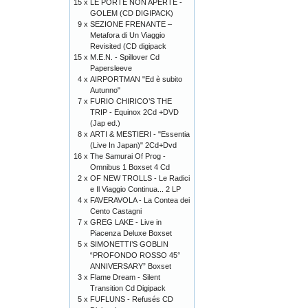
15 x
LE PORTE NON APERTE -
GOLEM (CD DIGIPACK)
9 x
SEZIONE FRENANTE –
Metafora di Un Viaggio
Revisited (CD digipack
15 x
M.E.N. - Spillover Cd
Papersleeve
4 x
AIRPORTMAN "Ed è subito
Autunno"
7 x
FURIO CHIRICO’S THE
TRIP - Equinox 2Cd +DVD
(Jap ed.)
8 x
ARTI & MESTIERI - "Essentia
(Live In Japan)" 2Cd+Dvd
16 x
The Samurai Of Prog -
Omnibus 1 Boxset 4 Cd
2 x
OF NEW TROLLS - Le Radici
e Il Viaggio Continua... 2 LP
4 x
FAVERAVOLA - La Contea dei
Cento Castagni
7 x
GREG LAKE - Live in
Piacenza Deluxe Boxset
5 x
SIMONETTI’S GOBLIN
“PROFONDO ROSSO 45°
ANNIVERSARY” Boxset
3 x
Flame Dream - Silent
Transition Cd Digipack
5 x
FUFLUNS - Refusés CD