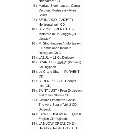
Ndanaxeo" CD
9 x
Markus Stockhausen, Capra
Vaccina, Mortazavi – Free
Spirits
22 x
BERNARDO LANZETTI -
Horizontal rain CD
18 x
SEZIONE FRENANTE –
Metafora di Un Viaggio (CD
digipack)
10 x
M. Stockhausen A. Mortazavi
– Hamdelaneh Intimate
Dialogues Cd G
19 x
LAZULI – 11 Cd Digibook
10 x
SCARLED – 金継ぎ (Kintsugi)
Cd Digipack
15 x
Le Grand Sbam - FURVENT
CD
12 x
SEREN ROSSO - Henry's
Life (CD)
15 x
SAINT JUST - Prog Explosion
and Other Stories CD
11 x
Claudio Simonetti’s Goblin -
The very Best of Vol. 2 CD
Digipack
14 x
LANZETTI/ROVERSI - Quasi
English CD Digipack
14 x
LA NUOVA CREAZIONE -
Harleking Re dei Colori CD