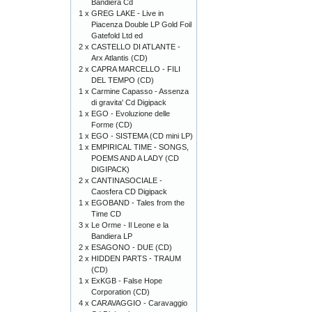
Bandiera Cd
1 x
GREG LAKE - Live in
Piacenza Double LP Gold Foil
Gatefold Ltd ed
2 x
CASTELLO DI ATLANTE -
Arx Atlantis (CD)
2 x
CAPRA MARCELLO - FILI
DEL TEMPO (CD)
1 x
Carmine Capasso - Assenza
di gravita' Cd Digipack
1 x
EGO - Evoluzione delle
Forme (CD)
1 x
EGO - SISTEMA (CD mini LP)
1 x
EMPIRICAL TIME - SONGS,
POEMS AND A LADY (CD
DIGIPACK)
2 x
CANTINASOCIALE -
Caosfera CD Digipack
1 x
EGOBAND - Tales from the
Time CD
3 x
Le Orme - Il Leone e la
Bandiera LP
2 x
ESAGONO - DUE (CD)
2 x
HIDDEN PARTS - TRAUM
(CD)
1 x
ExKGB - False Hope
Corporation (CD)
4 x
CARAVAGGIO - Caravaggio