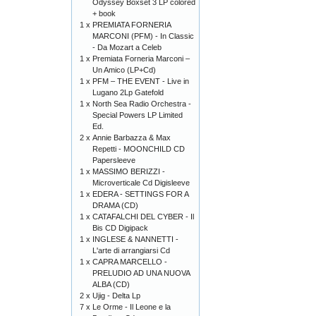
Odyssey Boxset 3 LP colored
+ book
1 x
PREMIATA FORNERIA
MARCONI (PFM) - In Classic
- Da Mozart a Celeb
1 x
Premiata Forneria Marconi –
Un Amico (LP+Cd)
1 x
PFM – THE EVENT - Live in
Lugano 2Lp Gatefold
1 x
North Sea Radio Orchestra -
Special Powers LP Limited
Ed.
2 x
Annie Barbazza & Max
Repetti - MOONCHILD CD
Papersleeve
1 x
MASSIMO BERIZZI -
Microverticale Cd Digisleeve
1 x
EDERA - SETTINGS FOR A
DRAMA (CD)
1 x
CATAFALCHI DEL CYBER - Il
Bis CD Digipack
1 x
INGLESE & NANNETTI -
L'arte di arrangiarsi Cd
1 x
CAPRA MARCELLO -
PRELUDIO AD UNA NUOVA
ALBA (CD)
2 x
Ujig - Delta Lp
7 x
Le Orme - Il Leone e la