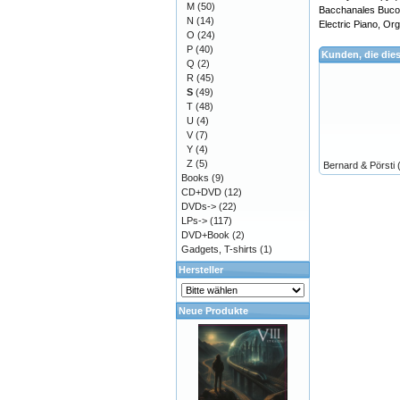
M
(50)
Bacchanales Bucol
N
(14)
Electric Piano, Or
O
(24)
P
(40)
Kunden, die die
Q
(2)
R
(45)
S
(49)
T
(48)
U
(4)
V
(7)
Y
(4)
Z
(5)
Bernard & Pörsti 
Books
(9)
CD+DVD
(12)
DVDs->
(22)
LPs->
(117)
DVD+Book
(2)
Gadgets, T-shirts
(1)
Hersteller
Neue Produkte