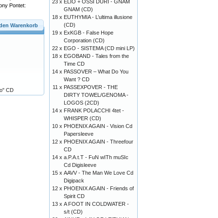
23 x
ELIO + OSSI DURI - GNAM
ony Pontet:
GNAM (CD)
18 x
EUTHYMIA - L’ultima illusione
(CD)
 den Warenkorb
19 x
ExKGB - False Hope
Corporation (CD)
22 x
EGO - SISTEMA (CD mini LP)
18 x
EGOBAND - Tales from the
Time CD
14 x
PASSOVER – What Do You
Want ? CD
11 x
PASSEXPOVER - THE
ro" CD
DIRTY TOWEL/GENOMA -
LOGOS (2CD)
14 x
FRANK POLACCHI 4tet -
WHISPER (CD)
10 x
PHOENIX AGAIN - Vision Cd
Papersleeve
12 x
PHOENIX AGAIN - Threefour
CD
14 x
a.P.A.t.T - FuN wITh muSIc
Cd Digisleeve
15 x
AAVV - The Man We Love Cd
Digipack
12 x
PHOENIX AGAIN - Friends of
Spirit CD
13 x
A FOOT IN COLDWATER -
s/t (CD)