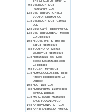
THE CIRCLE OF TIME” (C
9 x
VENEGONI & Co .
Planetarium (CD)
13 x
VENTURI/MARIGHELLI -
VUOTO PNEUMATICO
11 x
VENEGONI & Co - Canvas
2CD
12 x
Vieux Carré - ‘Eteronimie’ CD
13 x
VENTURI/MOREAU - Moloch
CD Digisleeve
10 x
HIDDEN PARTS - Bite The
Bat Cd Papersleeve
8 x
YOUTHOPIA - Misha's
Journey Cd Papersleeve
11 x
Homunculus Res - Della
Stessa Sostanza dei Sogni
Cd digipack
9 x
YUGEN - Mirrors Cd
11 x
HOMUNCULUS RES - Ecco
l'Impero dei doppi sensi Cd
Digipack
10 x
H2O - Due (CD)
8 x
HORA PRIMA - L'uomo delle
genti CD Digipack
11 x
MARC YSAYE (Machiavel)-
BACK TO AVALON CD
14 x
ANTEPHONIA - S/T (CD)
10 x
ANNIE BARBAZZA - Vive CD