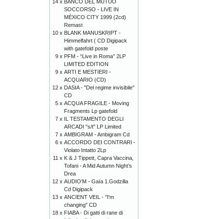
14 x
BANCO DEL MUTUO
SOCCORSO - LIVE IN
MÉXICO CITY 1999 (2cd)
Remast
10 x
BLANK MANUSKRIPT -
Himmelfahrt ( CD Digipack
with gatefold poste
9 x
PFM - “Live in Roma” 2LP
LIMITED EDITION
9 x
ARTI E MESTIERI -
ACQUARIO (CD)
12 x
DASIA - "Del regime invisibile"
CD
5 x
ACQUA FRAGILE - Moving
Fragments Lp gatefold
7 x
IL TESTAMENTO DEGLI
ARCADI "s/t" LP Limited
7 x
AMBIGRAM - Ambigram Cd
6 x
ACCORDO DEI CONTRARI -
Violato Intatto 2Lp
11 x
K & J Tippett, Capra Vaccina,
Tofani - A Mid Autumn Night’s
Drea
12 x
AUDIO’M - Gaïa 1.Godzilla
Cd Digipack
13 x
ANCIENT VEIL - "I'm
changing" CD
18 x
FIABA - Di gatti di rane di