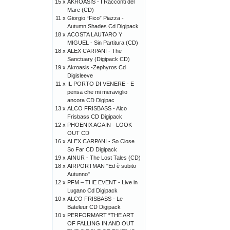
15 x
AKROASIS - I Racconti del
Mare (CD)
11 x
Giorgio “Fico” Piazza -
Autumn Shades Cd Digipack
18 x
ACOSTA LAUTARO Y
MIGUEL - Sin Partitura (CD)
18 x
ALEX CARPANI - The
Sanctuary (Digipack CD)
19 x
Akroasis -Zephyros Cd
Digisleeve
11 x
IL PORTO DI VENERE - E
pensa che mi meraviglio
ancora CD Digipac
13 x
ALCO FRISBASS - Alco
Frisbass CD Digipack
12 x
PHOENIX AGAIN - LOOK
OUT CD
16 x
ALEX CARPANI - So Close
So Far CD Digipack
19 x
AINUR - The Lost Tales (CD)
18 x
AIRPORTMAN "Ed è subito
Autunno"
12 x
PFM – THE EVENT - Live in
Lugano Cd Digipack
10 x
ALCO FRISBASS - Le
Bateleur CD Digipack
10 x
PERFORMART “THE ART
OF FALLING IN AND OUT