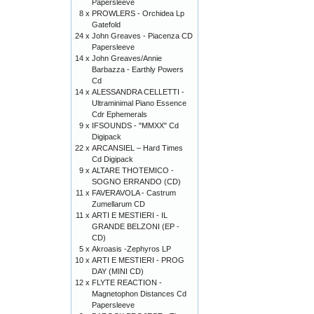
Papersleeve
8 x
PROWLERS - Orchidea Lp
Gatefold
24 x
John Greaves - Piacenza CD
Papersleeve
14 x
John Greaves/Annie
Barbazza - Earthly Powers
Cd
14 x
ALESSANDRA CELLETTI -
Ultraminimal Piano Essence
Cdr Ephemerals
9 x
IFSOUNDS - "MMXX" Cd
Digipack
22 x
ARCANSIEL – Hard Times
Cd Digipack
9 x
ALTARE THOTEMICO -
SOGNO ERRANDO (CD)
11 x
FAVERAVOLA - Castrum
Zumellarum CD
11 x
ARTI E MESTIERI - IL
GRANDE BELZONI (EP -
CD)
5 x
Akroasis -Zephyros LP
10 x
ARTI E MESTIERI - PROG
DAY (MINI CD)
12 x
FLYTE REACTION -
Magnetophon Distances Cd
Papersleeve