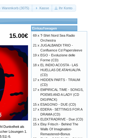
Warenkorb (3075)
Kasse
Ihr Konto
Einkaufswagen
15.00€
69 x
T-Shirt Nord Sea Radio
Orchestra
21 x
JUGALBANDI TRIO -
Confluence Cd Papersleeve
19 x
EGO - Evoluzione delle
Forme (CD)
18 x
EL INDIO ACOSTA - LAS
HUELLAS DE ATAHUALPA
(CD)
17 x
HIDDEN PARTS - TRAUM
(CD)
17 x
EMPIRICAL TIME - SONGS,
POEMS AND A LADY (CD
DIGIPACK)
15 x
ESAGONO - DUE (CD)
17 x
EDERA - SETTINGS FOR A
DRAMA (CD)
21 x
ELEKTRADRIVE - Due (CD)
15 x
Eloy Fritsch - Behind The
l Dunkelheit als
Walls Of Imagination-
ischer Lösungen 1.
Remastered+Bonus
5:51) 6.