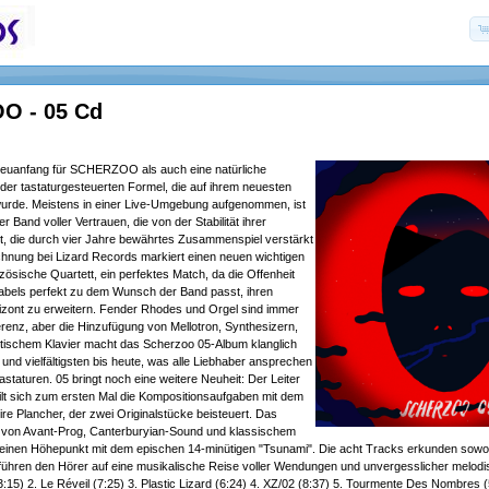
O - 05 Cd
 Neuanfang für SCHERZOO als auch eine natürliche
der tastaturgesteuerten Formel, die auf ihrem neuesten
wurde. Meistens in einer Live-Umgebung aufgenommen, ist
r Band voller Vertrauen, die von der Stabilität ihrer
rt, die durch vier Jahre bewährtes Zusammenspiel verstärkt
chnung bei Lizard Records markiert einen neuen wichtigen
nzösische Quartett, ein perfektes Match, da die Offenheit
Labels perfekt zu dem Wunsch der Band passt, ihren
izont zu erweitern. Fender Rhodes und Orgel sind immer
renz, aber die Hinzufügung von Mellotron, Synthesizern,
stischem Klavier macht das Scherzoo 05-Album klanglich
 und vielfältigsten bis heute, was alle Liebhaber ansprechen
astaturen. 05 bringt noch eine weitere Neuheit: Der Leiter
eilt sich zum ersten Mal die Kompositionsaufgaben mit dem
e Plancher, der zwei Originalstücke beisteuert. Das
von Avant-Prog, Canterburyian-Sound und klassischem
 seinen Höhepunkt mit dem epischen 14-minütigen "Tsunami". Die acht Tracks erkunden sowoh
tführen den Hörer auf eine musikalische Reise voller Wendungen und unvergesslicher melod
15) 2. Le Réveil (7:25) 3. Plastic Lizard (6:24) 4. XZ/02 (8:37) 5. Tourmente Des Nombres (