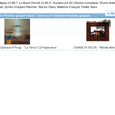
iques (3:48) 7. Le Baron Perché (4:39) 8. Tsunami (14:10) Clément Curaudeau: Drums Anth
gan, Synths Grégoire Plancher: Electric Piano, Mellotron François Thollot: Bass
In
ses Produkt gekauft haben, haben auch folgende Produkte gekauft:
(Samurai of Prog) - "La Tierra" Cd Papersleve
CHIAVE DI VOLTA - "Ritratto libe