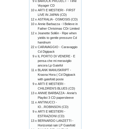
9 x
BAROCK PROJECT - Time
Voyager CD
10 x
ARTI E MESTIERI - FIRST
LIVE IN JAPAN (CD)
12 x
ASTRALIA - OSMOSIS (CD)
10 x
Annie Barbazza - I Believe in
Father Christmas CDr Limited
12 x
Jeanette Sollén - Ripe when
yields to gentle pressure Cd
handnum
22 x
CARAVAGGIO - Caravaggio
Cd Digipack
9 x
IL PORTO DI VENERE - E
pensa che mi meraviglio
ancora Lp Gatefol
11 x
BLANK MANUSKRIPT -
Krasna Hora ( Cd Digipack
with gatefold poste
9 x
ARTI E MESTIERI -
CHILDREN'S BLUES (CD)
13 x
ANNIE BARBAZZA - Annie's
Playlist 3 CD papersleeve
11 x
ANTINUCCI -
IO...ROBINSON (CD)
9 x
ARTI E MESTIERI -
ESTRAZIONI (CD)
13 x
BERNARDO LANZETTI -
Horizontal rain LP Gatefold