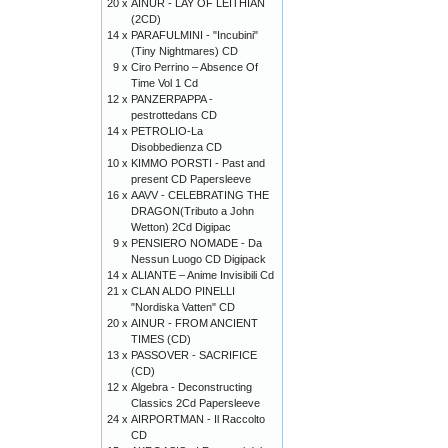
20 x
AINUR - LAY OF LEITHIAN
(2CD)
14 x
PARAFULMINI - "Incubini"
(Tiny Nightmares) CD
9 x
Ciro Perrino ‎– Absence Of
Time Vol 1 Cd
12 x
PANZERPAPPA -
pestrottedans CD
14 x
PETROLIO-La
Disobbedienza CD
10 x
KIMMO PORSTI - Past and
present CD Papersleeve
16 x
AAVV - CELEBRATING THE
DRAGON(Tributo a John
Wetton) 2Cd Digipac
9 x
PENSIERO NOMADE - Da
Nessun Luogo CD Digipack
14 x
ALIANTE – Anime Invisibili Cd
21 x
CLAN ALDO PINELLI
"Nordiska Vatten" CD
20 x
AINUR - FROM ANCIENT
TIMES (CD)
13 x
PASSOVER - SACRIFICE
(CD)
12 x
Algebra - Deconstructing
Classics 2Cd Papersleeve
24 x
AIRPORTMAN - Il Raccolto
CD