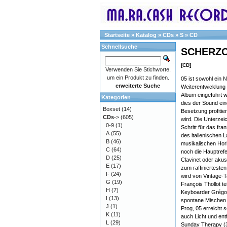
Startseite
»
Katalog
»
CDs
»
S
»
CD
Schnellsuche
SCHERZO
[CD]
Verwenden Sie Stichworte,
um ein Produkt zu finden.
05 ist sowohl ein
erweiterte Suche
Weiterentwicklung 
Album eingeführt 
Kategorien
dies der Sound eine
Boxset
(14)
Besetzung profitie
CDs
->
(605)
wird. Die Unterzei
0-9
(1)
Schritt für das fra
A
(55)
des italienischen 
B
(46)
musikalischen Hor
C
(64)
noch die Hauptrefe
D
(25)
Clavinet oder aku
E
(17)
zum raffiniertesten
F
(24)
wird von Vintage-T
G
(19)
François Thollot t
H
(7)
Keyboarder Grégoir
I
(13)
spontane Mischen 
J
(1)
Prog, 05 erreicht
K
(11)
auch Licht und en
L
(29)
Sunday Therapy (3: