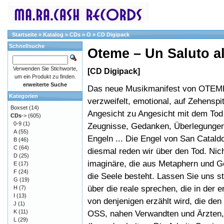
Startseite
»
Katalog
»
CDs
»
O
»
CD Digipack
Schnellsuche
Oteme – Un Saluto a
Verwenden Sie Stichworte,
[CD Digipack]
um ein Produkt zu finden.
erweiterte Suche
Das neue Musikmanifest von OTEME
Kategorien
verzweifelt, emotional, auf Zehenspit
Boxset
(14)
Angesicht zu Angesicht mit dem Tod
CDs
->
(605)
0-9
(1)
Zeugnisse, Gedanken, Überlegungen
A
(55)
Engeln ... Die Engel von San Catald
B
(46)
C
(64)
diesmal reden wir über den Tod. Nicht
D
(25)
imaginäre, die aus Metaphern und 
E
(17)
F
(24)
die Seele besteht. Lassen Sie uns s
G
(19)
über die reale sprechen, die in der 
H
(7)
I
(13)
von denjenigen erzählt wird, die de
J
(1)
K
(11)
OSS, nahen Verwandten und Ärzten, 
L
(29)