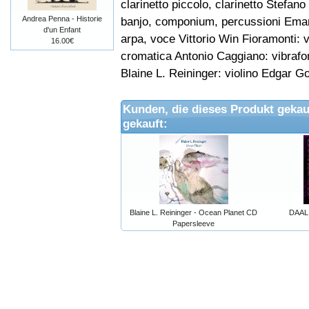
clarinetto piccolo, clarinetto Stefano 
Andrea Penna - Historie
banjo, componium, percussioni Emanue
d'un Enfant
arpa, voce Vittorio Win Fioramonti: 
16.00€
cromatica Antonio Caggiano: vibrafo
Blaine L. Reininger: violino Edgar G
Kunden, die dieses Produkt gekau
gekauft:
Blaine L. Reininger - Ocean Planet CD
DAAL 
Papersleeve