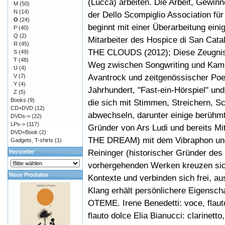
(Lucca) arbeiten. Die Arbeit, Gewi
M
(50)
N
(14)
der Dello Scompiglio Association fü
O
(24)
beginnt mit einer Überarbeitung eini
P
(40)
Q
(2)
Mitarbeiter des Hospice di San Cat
R
(45)
THE CLOUDS (2012); Diese Zeugniss
S
(49)
T
(48)
Weg zwischen Songwriting und Kam
U
(4)
Avantrock und zeitgenössischer Poe
V
(7)
Y
(4)
Jahrhundert, "Fast-ein-Hörspiel" un
Z
(5)
Books
(9)
die sich mit Stimmen, Streichern, Sc
CD+DVD
(12)
abwechseln, darunter einige berühmt
DVDs->
(22)
LPs->
(117)
Gründer von Ars Ludi und bereits Mi
DVD+Book
(2)
THE DREAM) mit dem Vibraphon und 
Gadgets, T-shirts
(1)
Reininger (historischer Gründer des
Hersteller
vorhergehenden Werken kreuzen sich
Neue Produkte
Kontexte und verbinden sich frei, au
Klang erhält persönlichere Eigensch
OTEME. Irene Benedetti: voce, flauto
flauto dolce Elia Bianucci: clarinett