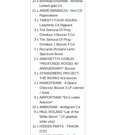
22 x
Boxhead Ensemble - Armenia
Limited gold Cd
21 x
ANNIE BARBAZZA - Vive CD
Papersleeve
3 x
TWENTY FOUR HOURS -
Ladybirds Cd Digipack
3 x
The Samurai Of Prog -
Omnibus 3 Boxset 4 Cd
3 x
The Samurai Of Prog -
Omnibus 1 Boxset 4 Cd
2 x
Riccardo Romano Land -
Spectrum Boxet
2 x
SIMONETTI’S GOBLIN
“PROFONDO ROSSO 45°
ANNIVERSARY” Boxset
3 x
STRANDBERG PROJECT-
THE WORKS 4cd boxset
2 x
RANESTRANE - A Space
Odyssey Boxset 3 LP colored
+ book
9 x
AIRPORTMAN "Ed è subito
Autunno"
10 x
AMBIGRAM - Ambigram Cd
9 x
PAUL ROLAND “Lair of the
White Worm’ " LP gatefold
white vinyl
11 x
HIDDEN PARTS - TRAUM
(CD)