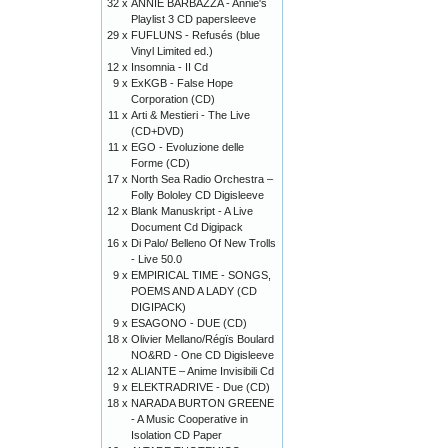
32 x
ANNIE BARBAZZA - Annie's
Playlist 3 CD papersleeve
29 x
FUFLUNS - Refusés (blue
Vinyl Limited ed.)
12 x
Insomnia - II Cd
9 x
ExKGB - False Hope
Corporation (CD)
11 x
Arti & Mestieri - The Live
(CD+DVD)
11 x
EGO - Evoluzione delle
Forme (CD)
17 x
North Sea Radio Orchestra –
Folly Bololey CD Digisleeve
12 x
Blank Manuskript - A Live
Document Cd Digipack
16 x
Di Palo/ Belleno Of New Trolls
- Live 50.0
9 x
EMPIRICAL TIME - SONGS,
POEMS AND A LADY (CD
DIGIPACK)
9 x
ESAGONO - DUE (CD)
18 x
Olivier Mellano/Régïs Boulard
NO&RD - One CD Digisleeve
12 x
ALIANTE – Anime Invisibili Cd
9 x
ELEKTRADRIVE - Due (CD)
18 x
NARADA BURTON GREENE
- A Music Cooperative in
Isolation CD Paper