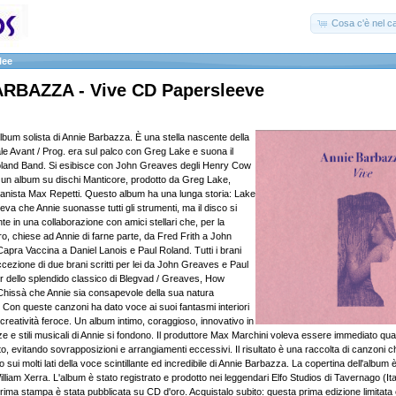
Cosa c'è nel ca
lee
RBAZZA - Vive CD Papersleeve
lbum solista di Annie Barbazza. È una stella nascente della
le Avant / Prog. era sul palco con Greg Lake e suona il
land Band. Si esibisce con John Greaves degli Henry Cow
un album su dischi Manticore, prodotto da Greg Lake,
pianista Max Repetti. Questo album ha una lunga storia: Lake
eva che Annie suonasse tutti gli strumenti, ma il disco si
e in una collaborazione con amici stellari che, per la
ro, chiese ad Annie di farne parte, da Fred Frith a John
apra Vaccina a Daniel Lanois e Paul Roland. Tutti i brani
ccezione di due brani scritti per lei da John Greaves e Paul
 dello splendido classico di Blegvad / Greaves, How
 Chissà che Annie sia consapevole della sua natura
 Con queste canzoni ha dato voce ai suoi fantasmi interiori
 creatività feroce. Un album intimo, coraggioso, innovativo in
nze e stili musicali di Annie si fondono. Il produttore Max Marchini voleva essere immediato qu
, evitando sovrapposizioni e arrangiamenti eccessivi. Il risultato è una raccolta di canzoni 
o sui molti lati della voce scintillante ed incredibile di Annie Barbazza. La copertina dell'album
William Xerra. L'album è stato registrato e prodotto nei leggendari Elfo Studios di Tavernago (Ital
prima stampa è stata pubblicata su CD d'oro. Acquistalo subito: questa prima edizione limitat