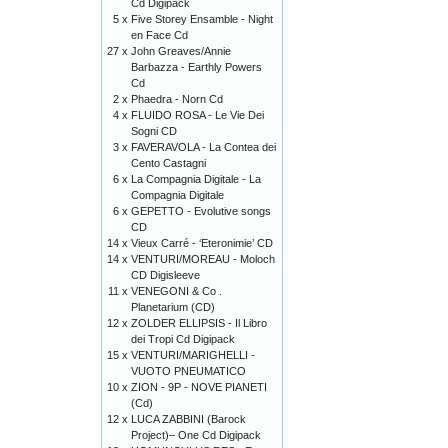
Cd Digipack
5 x
Five Storey Ensamble - Night
en Face Cd
27 x
John Greaves/Annie
Barbazza - Earthly Powers
Cd
2 x
Phaedra - Norn Cd
4 x
FLUIDO ROSA - Le Vie Dei
Sogni CD
3 x
FAVERAVOLA - La Contea dei
Cento Castagni
6 x
La Compagnia Digitale - La
Compagnia Digitale
6 x
GEPETTO - Evolutive songs
CD
14 x
Vieux Carré - ‘Eteronimie’ CD
14 x
VENTURI/MOREAU - Moloch
CD Digisleeve
11 x
VENEGONI & Co .
Planetarium (CD)
12 x
ZOLDER ELLIPSIS - Il Libro
dei Tropi Cd Digipack
15 x
VENTURI/MARIGHELLI -
VUOTO PNEUMATICO
10 x
ZION - 9P - NOVE PIANETI
(Cd)
12 x
LUCA ZABBINI (Barock
Project)– One Cd Digipack