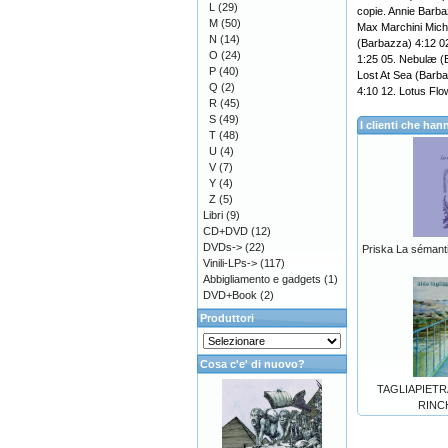
L
(29)
copie. Annie Barb
M
(50)
Max Marchini Micha
N
(14)
(Barbazza) 4:12 0
O
(24)
1:25 05. Nebulæ (B
P
(40)
Lost At Sea (Barb
Q
(2)
4:10 12. Lotus Flo
R
(45)
S
(49)
I clienti che h
T
(48)
U
(4)
V
(7)
Y
(4)
Z
(5)
Libri
(9)
CD+DVD
(12)
DVDs->
(22)
Priska La sémanti
Vinili-LPs->
(117)
Abbigliamento e gadgets
(1)
DVD+Book
(2)
Produttori
Cosa c'e' di nuovo?
TAGLIAPIETR
RINC