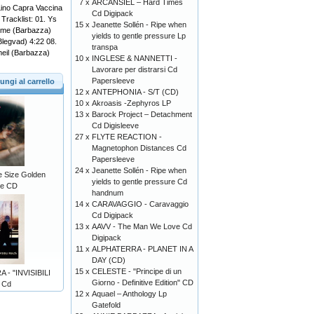
7 x
ARCANSIEL – Hard Times
Lino Capra Vaccina
Cd Digipack
Tracklist: 01. Ys
15 x
Jeanette Sollén - Ripe when
Time (Barbazza)
yields to gentle pressure Lp
Blegvad) 4:22 08.
transpa
eil (Barbazza)
10 x
INGLESE & NANNETTI -
Lavorare per distrarsi Cd
Papersleeve
ungi al carrello
12 x
ANTEPHONIA - S/T (CD)
10 x
Akroasis -Zephyros LP
13 x
Barock Project – Detachment
Cd Digisleeve
27 x
FLYTE REACTION -
Magnetophon Distances Cd
Papersleeve
24 x
Jeanette Sollén - Ripe when
e Size Golden
yields to gentle pressure Cd
ve CD
handnum
14 x
CARAVAGGIO - Caravaggio
Cd Digipack
13 x
AAVV - The Man We Love Cd
Digipack
11 x
ALPHATERRA - PLANET IN A
DAY (CD)
15 x
CELESTE - "Principe di un
- "INVISIBILI
Giorno - Definitive Edition" CD
 Cd
12 x
Aquael – Anthology Lp
Gatefold