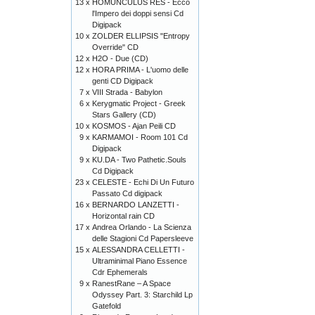
13 x
HOMUNCULUS RES - Ecco
l'Impero dei doppi sensi Cd
Digipack
10 x
ZOLDER ELLIPSIS "Entropy
Override" CD
12 x
H2O - Due (CD)
12 x
HORA PRIMA - L'uomo delle
genti CD Digipack
7 x
VIII Strada - Babylon
6 x
Kerygmatic Project - Greek
Stars Gallery (CD)
10 x
KOSMOS - Ajan Peili CD
9 x
KARMAMOI - Room 101 Cd
Digipack
9 x
KU.DA - Two Pathetic.Souls
Cd Digipack
23 x
CELESTE - Echi Di Un Futuro
Passato Cd digipack
16 x
BERNARDO LANZETTI -
Horizontal rain CD
17 x
Andrea Orlando - La Scienza
delle Stagioni Cd Papersleeve
15 x
ALESSANDRA CELLETTI -
Ultraminimal Piano Essence
Cdr Ephemerals
9 x
RanestRane – A Space
Odyssey Part. 3: Starchild Lp
Gatefold