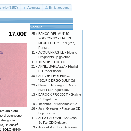
rrello (3157)
Acquista
Il mio account
Carrello
17.00€
25 x
BANCO DEL MUTUO
SOCCORSO - LIVE IN
MÉXICO CITY 1999 (2cd)
Remast
11 x
ACQUA FRAGILE - Moving
Fragments Lp gatefold
11 x
IN-SIDE - "Life" Cd
21 x
ANNIE BARBAZZA - Playlist
CD Papersleeve
30 x
ALTARE THOTEMICO -
"SELFIE ERGO SUM" Cd
23 x
Blaine L. Reininger - Ocean
Planet CD Papersleeve
13 x
BAROCK PROJECT - Skyline
Cd Digisleeve
9 x
Insomnia - “Brainshock” Cd
26 x
John Greaves - Piacenza CD
anto era stato
Papersleeve
che si estendono
11 x
ALEX CARPANI - So Close
 è disegnata
So Far CD Digipack
ia), in qualità
9 x
Ancient Veil - Puer Aeternus
a è SOLO di 500