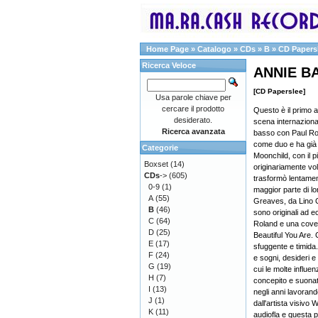
Home Page
»
Catalogo
»
CDs
»
B
»
CD Papers
Ricerca Veloce
ANNIE BA
[CD Paperslee]
Usa parole chiave per
cercare il prodotto
Questo è il primo a
desiderato.
scena internaziona
Ricerca avanzata
basso con Paul Ro
come duo e ha già 
Categorie
Moonchild, con il 
Boxset
(14)
originariamente vol
CDs
->
(605)
trasformò lentament
0-9
(1)
maggior parte di lo
A
(55)
Greaves, da Lino C
B
(46)
sono originali ad e
C
(64)
Roland e una cover
D
(25)
Beautiful You Are.
E
(17)
sfuggente e timida.
F
(24)
e sogni, desideri e
G
(19)
cui le molte influe
H
(7)
concepito e suonato
I
(13)
negli anni lavorand
J
(1)
dall'artista visivo 
K
(11)
audiofla e questa 