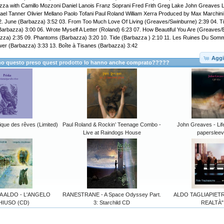
azza with Camillo Mozzoni Daniel Lanois Franz Soprani Fred Frith Greg Lake John Greaves 
el Tanner Olivier Mellano Paolo Tofani Paul Roland William Xerra Produced by Max Marchini 
2. June (Barbazza) 3:52 03. From Too Much Love Of Living (Greaves/Swinburne) 2:39 04. 
arbazza) 3:00 06. Wrote Myself A Letter (Roland) 6:23 07. How Beautiful You Are (Greaves/
azza) 2:35 09. Phantoms (Barbazza) 3:20 10. Tide (Barbazza ) 2:10 11. Les Ruines Du Somm
wer (Barbazza) 3:33 13. Boîte à Tisanes (Barbazza) 3:42
Aggi
anno questo preso quest prodotto lo hanno anche comprato?????
que des rêves (Limited)
Paul Roland & Rockin’ Teenage Combo -
John Greaves - Lif
Live at Raindogs House
paperslee
A ALDO - L'ANGELO
RANESTRANE - A Space Odyssey Part.
ALDO TAGLIAPIETRA 
HIUSO (CD)
3: Starchild CD
REALTÀ"