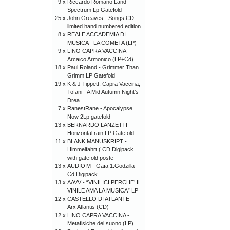
9 x
Riccardo Romano Land -
Spectrum Lp Gatefold
25 x
John Greaves - Songs CD
limited hand numbered edition
8 x
REALE ACCADEMIA DI
MUSICA - LA COMETA (LP)
9 x
LINO CAPRA VACCINA -
Arcaico Armonico (LP+Cd)
18 x
Paul Roland - Grimmer Than
Grimm LP Gatefold
19 x
K & J Tippett, Capra Vaccina,
Tofani - A Mid Autumn Night’s
Drea
7 x
RanestRane - Apocalypse
Now 2Lp gatefold
13 x
BERNARDO LANZETTI -
Horizontal rain LP Gatefold
11 x
BLANK MANUSKRIPT -
Himmelfahrt ( CD Digipack
with gatefold poste
13 x
AUDIO’M - Gaïa 1.Godzilla
Cd Digipack
13 x
AAVV - “VINILICI PERCHE’ IL
VINILE AMA LA MUSICA” LP
12 x
CASTELLO DI ATLANTE -
Arx Atlantis (CD)
12 x
LINO CAPRA VACCINA -
Metafisiche del suono (LP)