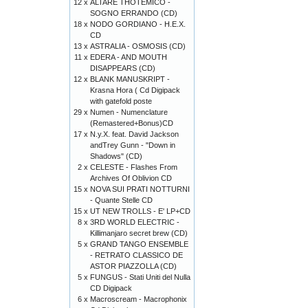
12 x
ALTARE THOTEMICO -
SOGNO ERRANDO (CD)
18 x
NODO GORDIANO - H.E.X.
CD
13 x
ASTRALIA - OSMOSIS (CD)
11 x
EDERA - AND MOUTH
DISAPPEARS (CD)
12 x
BLANK MANUSKRIPT -
Krasna Hora ( Cd Digipack
with gatefold poste
29 x
Numen - Numenclature
(Remastered+Bonus)CD
17 x
N.y.X. feat. David Jackson
andTrey Gunn - "Down in
Shadows" (CD)
2 x
CELESTE - Flashes From
Archives Of Oblivion CD
15 x
NOVA SUI PRATI NOTTURNI
- Quante Stelle CD
15 x
UT NEW TROLLS - E' LP+CD
8 x
3RD WORLD ELECTRIC -
Killimanjaro secret brew (CD)
5 x
GRAND TANGO ENSEMBLE
- RETRATO CLASSICO DE
ASTOR PIAZZOLLA (CD)
5 x
FUNGUS - Stati Uniti del Nulla
CD Digipack
6 x
Macroscream - Macrophonix