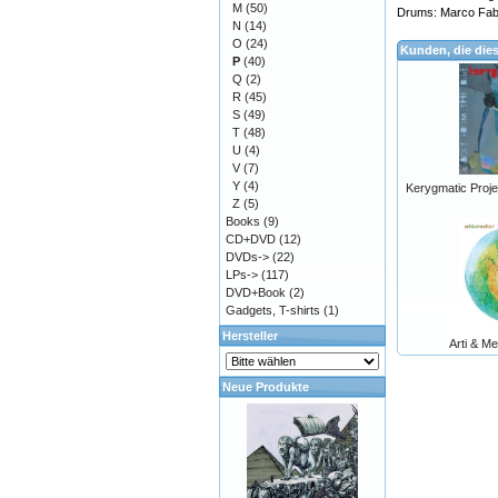
M
(50)
Drums: Marco Fabbr
N
(14)
O
(24)
Kunden, die die
P
(40)
Q
(2)
R
(45)
S
(49)
T
(48)
U
(4)
V
(7)
Y
(4)
Kerygmatic Projec
Z
(5)
Books
(9)
CD+DVD
(12)
DVDs->
(22)
LPs->
(117)
DVD+Book
(2)
Gadgets, T-shirts
(1)
Hersteller
Arti & Me
Neue Produkte