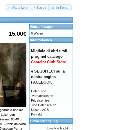
Warenkorb
Kasse
Ihr Konto
Einkaufswagen
15.00€
0 Waren
Informationen
Migliaia di altri titoli
prog nel catalogo
Camelot Club Store
e SEGUITECI sulla
nostra pagina
FACEBOOK
Liefer- und
Versandkosten
Privatsphäre
und Datenschutz
Unsere AGB
 gedruckt und mit
Kontakt
 Leiter von
Geranio 06:40 5.
Benachrichtigung
 10. Grazie davvero
Eine Nachricht
 Giuseppe Perna