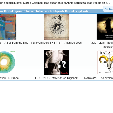
i special guests: Marco Colombo: lead guitar on 8, 9 Annie Barbazza: lead vocals on 8, 9
In
ses Produkt gekauft haben, haben auch folgende Produkte gekauft:
t - A Bolt from the Blue
Furio Chirico’s THE TRIP - Atlantide 2025
Paolo Tofani - Re
Papersle
stieri - D-Brane
IFSOUNDS - "MMXX" Cd Digipack
RARAOVIS - ne sveler