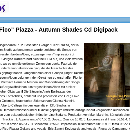
“Fico” Piazza - Autumn Shades Cd Digipack
legendären PFM-Bassisten Giorgio "Fico" Piazza, der in
 im Studio aufgenommen wurde, zeichnet die Songs von
 ersten beiden Alben, sozusagen von "Impressioni di
. Giorgios Karriere hört nicht bei PFM auf, und viele werden
rn, als es um die goldenen Zeiten von Lucio, Fabrizio de
nderte von Situationen ging, die die Geschichte des
ks geprägt haben. Umgeben von einer Gruppe junger Talente
diesem Album gelungen, den Geist neu zu erschaffen Pionier
n Premiata Forneria Marconi und Wiederholung der Songs
außergewöhnlichen, unvergesslichen Alben mit stolzer
hoher Oktanzahl! Die Sängerin Annie Barbazza, der
des Fortschritts, entdeckt und produziert von Greg Lake
co Colombo, historischer Sideman von Gianna Nannini.
berto Callegari in den legendären Elfo Studios in
 Demonstrationssound hi-fi, diese gepflegte limitierte auflage ist auf vergoldeten audiophilen
n vom zeitgenössischen Künstler Lino Budano. Produziert von Max Marchini, künstlerischer
 Tracklist 1. Appena un po’ 07:50 2. Dove... Quando 10:01 3. La carrozza di Hans 06:51 4. 
Per un amico 05:33 7. Il Banchetto 08:56 8. Impressioni di settembre 08:02 9. E’ festa 06:22
io Fico Piazza Guitars and vocals: Eric Zanoni Keyboards and vocals: Riccardo Campagno,