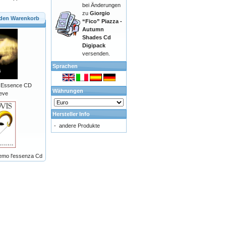
bei Änderungen
zu
Giorgio
 den Warenkorb
“Fico” Piazza -
Autumn
Shades Cd
Digipack
versenden.
Sprachen
al Essence CD
Währungen
eve
Hersteller Info
-
andere Produkte
emo l'essenza Cd