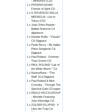
- WHISPER (CD)
1 x
PHOENIX AGAIN -
Friends of Spirit CD
1 x
IL ROVESCIO DELLA
MEDAGLIA - Live in
Tokyo (CD)
1 x
Joao Orfeo Repetti -
Ballate Notturne Cd
digisleeve
1 x
Daniele Ruffa - "Clouds"
CD Digipack
1 x
Paolo Ricca – My Italian
Piano Songbook Cd
Digipack
1 x
Paul Roland - Grimmer
Than Grimm CD
1 x
PAUL ROLAND “Lair of
the White Worm’ " Cd
1 x
RanestRane - "The
Wall" 2Cd Digipack
1 x
Paul Roland & Mick
Crossley - Through The
Spectral Gate CD paper
1 x
PAOLO RICCA GROUP
- Mumble Featuring
John Etheridge CD
1 x
ZOLDER ELLIPSIS - Il
Libro dei Tropi Cd