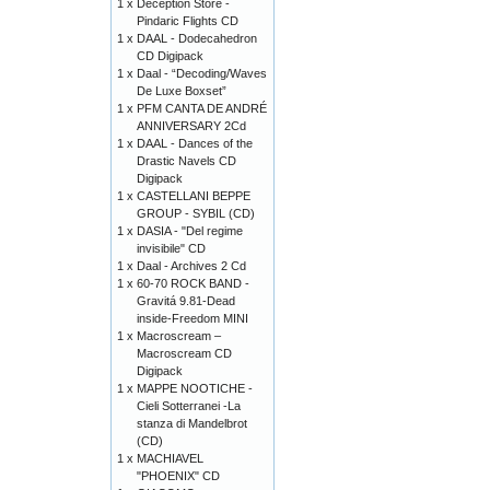
1 x
Deception Store -
Pindaric Flights CD
1 x
DAAL - Dodecahedron
CD Digipack
1 x
Daal - “Decoding/Waves
De Luxe Boxset”
1 x
PFM CANTA DE ANDRÉ
ANNIVERSARY 2Cd
1 x
DAAL - Dances of the
Drastic Navels CD
Digipack
1 x
CASTELLANI BEPPE
GROUP - SYBIL (CD)
1 x
DASIA - "Del regime
invisibile" CD
1 x
Daal - Archives 2 Cd
1 x
60-70 ROCK BAND -
Gravitá 9.81-Dead
inside-Freedom MINI
1 x
Macroscream –
Macroscream CD
Digipack
1 x
MAPPE NOOTICHE -
Cieli Sotterranei -La
stanza di Mandelbrot
(CD)
1 x
MACHIAVEL
"PHOENIX" CD