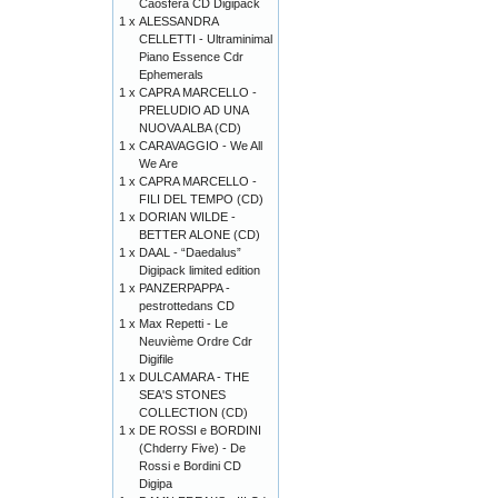
Caosfera CD Digipack
1 x
ALESSANDRA
CELLETTI - Ultraminimal
Piano Essence Cdr
Ephemerals
1 x
CAPRA MARCELLO -
PRELUDIO AD UNA
NUOVA ALBA (CD)
1 x
CARAVAGGIO - We All
We Are
1 x
CAPRA MARCELLO -
FILI DEL TEMPO (CD)
1 x
DORIAN WILDE -
BETTER ALONE (CD)
1 x
DAAL - “Daedalus”
Digipack limited edition
1 x
PANZERPAPPA -
pestrottedans CD
1 x
Max Repetti - Le
Neuvième Ordre Cdr
Digifile
1 x
DULCAMARA - THE
SEA'S STONES
COLLECTION (CD)
1 x
DE ROSSI e BORDINI
(Chderry Five) - De
Rossi e Bordini CD
Digipa