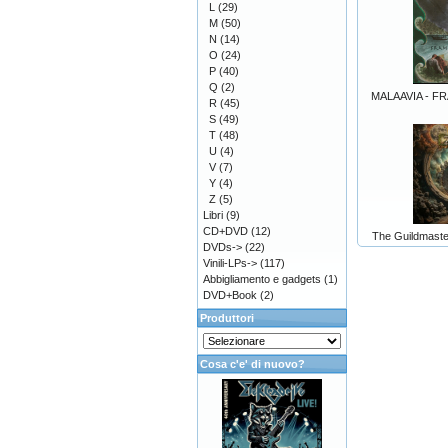
L
(29)
M
(50)
N
(14)
O
(24)
P
(40)
Q
(2)
MALAAVIA - F
R
(45)
S
(49)
T
(48)
U
(4)
V
(7)
Y
(4)
Z
(5)
Libri
(9)
CD+DVD
(12)
The Guildmaster
DVDs->
(22)
Vinili-LPs->
(117)
Abbigliamento e gadgets
(1)
DVD+Book
(2)
Produttori
Cosa c'e' di nuovo?