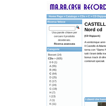
Home Page
»
Catalogo
»
CDs
»
C
»
CD Digipa
Ricerca Veloce
CASTELLO 
Nord cd
Usa parole chiave per
[CD Digipack]
cercare il prodotto
desiderato.
A venticinque anni 
Ricerca avanzata
Il Castello di Atla
Categorie
torna con “Siamo N
tutti i brani della 
Boxset
(14)
bonus track di oltr
CDs
->
(605)
contenuti speciali.
0-9
(1)
A
(55)
B
(46)
C
(64)
D
(25)
E
(17)
F
(24)
G
(19)
H
(7)
I
(13)
I clienti che h
J
(1)
K
(11)