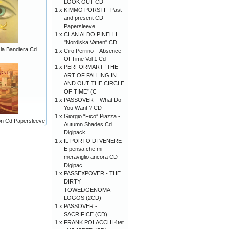
LOOK OUT CD
1 x
KIMMO PORSTI - Past
and present CD
Papersleeve
1 x
CLAN ALDO PINELLI
"Nordiska Vatten" CD
 la Bandiera Cd
1 x
Ciro Perrino ‎– Absence
Of Time Vol 1 Cd
1 x
PERFORMART “THE
ART OF FALLING IN
AND OUT THE CIRCLE
OF TIME” (C
1 x
PASSOVER – What Do
You Want ? CD
1 x
Giorgio “Fico” Piazza -
n Cd Papersleeve
Autumn Shades Cd
Digipack
1 x
IL PORTO DI VENERE -
E pensa che mi
meraviglio ancora CD
Digipac
1 x
PASSEXPOVER - THE
DIRTY
TOWEL/GENOMA -
LOGOS (2CD)
1 x
PASSOVER -
SACRIFICE (CD)
1 x
FRANK POLACCHI 4tet