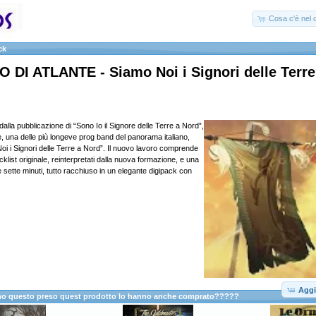
Cosa c'è nel c
ck
DI ATLANTE - Siamo Noi i Signori delle Terre
dalla pubblicazione di “Sono Io il Signore delle Terre a Nord”,
nte, una delle più longeve prog band del panorama italiano,
oi i Signori delle Terre a Nord”. Il nuovo lavoro comprende
tracklist originale, reinterpretati dalla nuova formazione, e una
e sette minuti, tutto racchiuso in un elegante digipack con
Aggi
anno questo preso quest prodotto lo hanno anche comprato?????