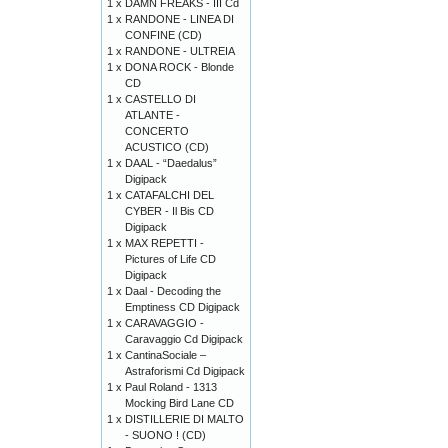
1 x
DAMN FREAKS - III Cd
1 x
RANDONE - LINEA DI
CONFINE (CD)
1 x
RANDONE - ULTREIA
1 x
DONA ROCK - Blonde
CD
1 x
CASTELLO DI
ATLANTE -
CONCERTO
ACUSTICO (CD)
1 x
DAAL - “Daedalus”
Digipack
1 x
CATAFALCHI DEL
CYBER - Il Bis CD
Digipack
1 x
MAX REPETTI -
Pictures of Life CD
Digipack
1 x
Daal - Decoding the
Emptiness CD Digipack
1 x
CARAVAGGIO -
Caravaggio Cd Digipack
1 x
CantinaSociale –
Astraforismi Cd Digipack
1 x
Paul Roland - 1313
Mocking Bird Lane CD
1 x
DISTILLERIE DI MALTO
- SUONO ! (CD)