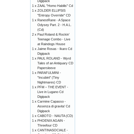
Digipack
1 x
ZAAL "Homo Habilis" Cd
1 x
ZOLDER ELLIPSIS
"Entropy Override" CD
1 x
RanestRane - A Space
Odysey Part. 2 - H.A.L.
(Cd)
2 x
Paul Roland & Rockin’
Teenage Combo - Live
at Raindogs House
1 x
Jaime Rosas - Ikaro Cd
Digipack
1 x
PAUL ROLAND - Wyrd
Tales of an Antiquary CD
Papersleeve
1 x
PARAFULMINI -
"Incubini" (Tiny
Nightmares) CD
1 x
PFM – THE EVENT -
Live in Lugano Cd
Digipack
1 x
Carmine Capasso -
Assenza di gravita' Cd
Digipack
1 x
CABOTO - NAUTA (CD)
1 x
PHOENIX AGAIN -
Threefour CD
1 x
CANTINASOCIALE -