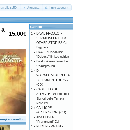
arrello (159)
Acquista
Il mio account
Carrello
 a
15.00€
1 x
DIVAE PROJECT-
STRATOSFERICO &
OTHER STORIES Cd
Digipack
1 x
DAAL - “Daedalus”
“DeLuxe” limited edition
1 x
Daal - Waves from the
Underground
1 x
DI
VOLO/BOMBARDELLA
- STRUMENTI DI PACE
(CD)
1 x
CASTELLO DI
ATLANTE - Siamo Noi i
Signori delle Terre a
Nord cd
2 x
CALLIOPE -
GENERAZIONI (CD)
1 x
Alfio COSTA -
ungi al carrello
"Frammenti" Cd
1 x
PHOENIX AGAIN -