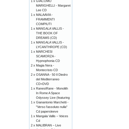
1 x
GIACOMO
MARIGHELLI - Margaret
Lee CD
1 x
MALAAVIA -
FRAMMENTI
COMPIUTI
1 x
MANGALA VALLIS -
THE BOOK OF
DREAMS (CD)
1 x
MANGALA VALLIS -
LYCANTHROPE (CD)
1 x
MARCHESI
SCAMORZA -
Hypnophonia CD
2 x
Magia Nera -
Montecristo CD
2 x
OSANNA - 50 Il Diedro
del Mediterraneo
CD+DVD
1 x
RanestRane - Monolith
In Rome A Space
Odyssey Live (featuring
1 x
Gianantonio Marchetti -
"Verso l'assoluto nulla"
Cd papersleeve
1 x
Mangala Vallis – Voices
Cd
2 x
MALIBRAN – Live