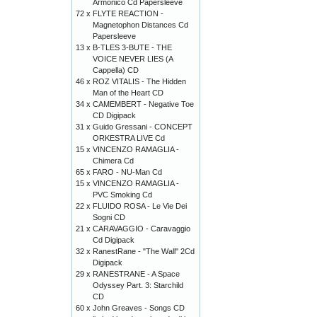
Armonico Cd Papersleeve
72 x
FLYTE REACTION -
Magnetophon Distances Cd
Papersleeve
13 x
B-TLES 3-BUTE - THE
VOICE NEVER LIES (A
Cappella) CD
46 x
ROZ VITALIS - The Hidden
Man of the Heart CD
34 x
CAMEMBERT - Negative Toe
CD Digipack
31 x
Guido Gressani - CONCEPT
ORKESTRA LIVE Cd
15 x
VINCENZO RAMAGLIA -
Chimera Cd
65 x
FARO - NU-Man Cd
15 x
VINCENZO RAMAGLIA -
PVC Smoking Cd
22 x
FLUIDO ROSA - Le Vie Dei
Sogni CD
21 x
CARAVAGGIO - Caravaggio
Cd Digipack
32 x
RanestRane - "The Wall" 2Cd
Digipack
29 x
RANESTRANE - A Space
Odyssey Part. 3: Starchild
CD
60 x
John Greaves - Songs CD