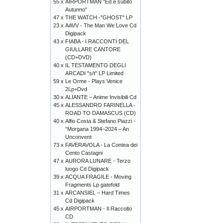
55 x
AIRPORTMAN "Ed è subito
Autunno"
47 x
THE WATCH -"GHOST" LP
23 x
AAVV - The Man We Love Cd
Digipack
43 x
FIABA - I RACCONTI DEL
GIULLARE CANTORE
(CD+DVD)
40 x
IL TESTAMENTO DEGLI
ARCADI "s/t" LP Limited
59 x
Le Orme - Plays Venice
2Lp+Dvd
30 x
ALIANTE – Anime Invisibili Cd
45 x
ALESSANDRO FARINELLA -
ROAD TO DAMASCUS (CD)
40 x
Alfio Costa & Stefano Piazzi -
“Morgana 1994–2024 – An
Unconvent
73 x
FAVERAVOLA - La Contea dei
Cento Castagni
47 x
AURORA LUNARE - Terzo
luogo Cd Digipack
39 x
ACQUA FRAGILE - Moving
Fragments Lp gatefold
31 x
ARCANSIEL – Hard Times
Cd Digipack
45 x
AIRPORTMAN - Il Raccolto
CD