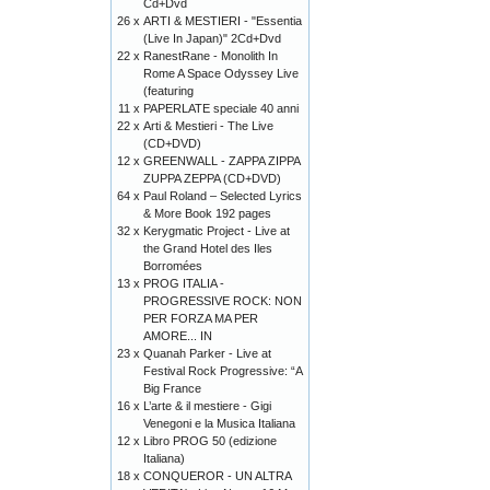
Cd+Dvd
26 x
ARTI & MESTIERI - "Essentia
(Live In Japan)" 2Cd+Dvd
22 x
RanestRane - Monolith In
Rome A Space Odyssey Live
(featuring
11 x
PAPERLATE speciale 40 anni
22 x
Arti & Mestieri - The Live
(CD+DVD)
12 x
GREENWALL - ZAPPA ZIPPA
ZUPPA ZEPPA (CD+DVD)
64 x
Paul Roland – Selected Lyrics
& More Book 192 pages
32 x
Kerygmatic Project - Live at
the Grand Hotel des Iles
Borromées
13 x
PROG ITALIA -
PROGRESSIVE ROCK: NON
PER FORZA MA PER
AMORE... IN
23 x
Quanah Parker - Live at
Festival Rock Progressive: “A
Big France
16 x
L’arte & il mestiere - Gigi
Venegoni e la Musica Italiana
12 x
Libro PROG 50 (edizione
Italiana)
18 x
CONQUEROR - UN ALTRA