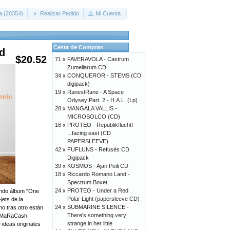
a (20354)
Realizar Pedido
Mi Cuenta
Cesta de Compras
Cd
$20.52
71 x
FAVERAVOLA - Castrum
Zumellarum CD
34 x
CONQUEROR - STEMS (CD
digipack)
19 x
RanestRane - A Space
Odysey Part. 2 - H.A.L. (Lp)
28 x
MANGALA VALLIS -
MICROSOLCO (CD)
16 x
PROTEO - Republikflucht!
...facing east (CD
PAPERSLEEVE)
42 x
FUFLUNS - Refusés CD
Digipack
39 x
KOSMOS - Ajan Peili CD
18 x
Riccardo Romano Land -
Spectrum Boxet
24 x
PROTEO - Under a Red
undo álbum "One
Polar Light (papersleeve CD)
jets de la
24 x
SUBMARINE SILENCE -
no tras otro están
There's something very
de MaRaCash
strange in her little
 ideas originales