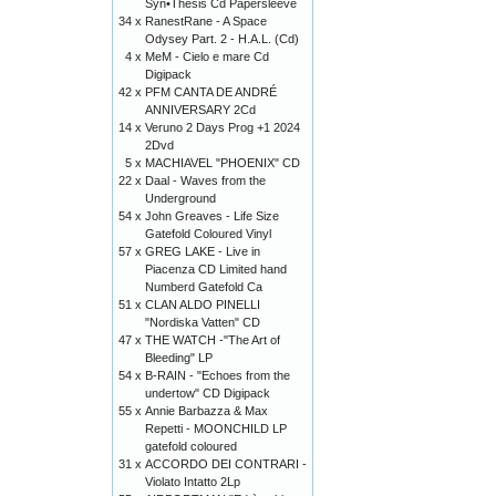
Syn•Thesis Cd Papersleeve
34 x
RanestRane - A Space
Odysey Part. 2 - H.A.L. (Cd)
4 x
MeM - Cielo e mare Cd
Digipack
42 x
PFM CANTA DE ANDRÉ
ANNIVERSARY 2Cd
14 x
Veruno 2 Days Prog +1 2024
2Dvd
5 x
MACHIAVEL "PHOENIX" CD
22 x
Daal - Waves from the
Underground
54 x
John Greaves - Life Size
Gatefold Coloured Vinyl
57 x
GREG LAKE - Live in
Piacenza CD Limited hand
Numberd Gatefold Ca
51 x
CLAN ALDO PINELLI
"Nordiska Vatten" CD
47 x
THE WATCH -"The Art of
Bleeding" LP
54 x
B-RAIN - "Echoes from the
undertow" CD Digipack
55 x
Annie Barbazza & Max
Repetti - MOONCHILD LP
gatefold coloured
31 x
ACCORDO DEI CONTRARI -
Violato Intatto 2Lp