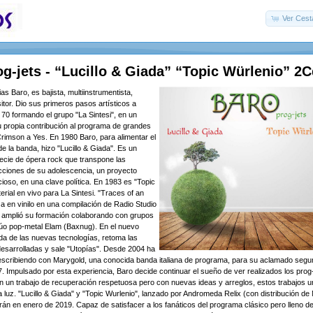
Ver Cest
-jets - “Lucillo & Giada” “Topic Würlenio” 2
ias Baro, es bajista, multiinstrumentista,
tor. Dio sus primeros pasos artísticos a
 70 formando el grupo "La Sintesi", en un
u propia contribución al programa de grandes
rimson a Yes. En 1980 Baro, para alimentar el
de la banda, hizo "Lucillo & Giada". Es un
ecie de ópera rock que transpone las
cciones de su adolescencia, un proyecto
oso, en una clave política. En 1983 es ​​"Topic
erial en vivo para La Sintesi. "Traces of an
a en vinilo en una compilación de Radio Studio
0 amplió su formación colaborando con grupos
úo pop-metal Elam (Baxnug). En el nuevo
uda de las nuevas tecnologías, retoma las
esarrolladas y sale "Utopías". Desde 2004 ha
escribiendo con Marygold, una conocida banda italiana de programa, para su aclamado seg
7. Impulsado por esta experiencia, Baro decide continuar el sueño de ver realizados los prog-
on un trabajo de recuperación respetuosa pero con nuevas ideas y arreglos, estos trabajos u
 la luz. "Lucillo & Giada" y "Topic Wurlenio", lanzado por Andromeda Relix (con distribución 
án en enero de 2019. Capaz de satisfacer a los fanáticos del programa clásico pero lleno de