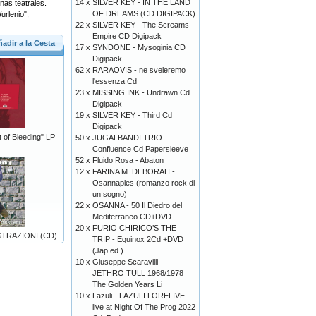
14 x
SILVER KEY - IN THE LAND
nas teatrales.
OF DREAMS (CD DIGIPACK)
urlenio",
22 x
SILVER KEY - The Screams
Empire CD Digipack
adir a la Cesta
17 x
SYNDONE - Mysoginia CD
Digipack
62 x
RARAOVIS - ne sveleremo
l'essenza Cd
23 x
MISSING INK - Undrawn Cd
Digipack
19 x
SILVER KEY - Third Cd
Digipack
of Bleeding" LP
50 x
JUGALBANDI TRIO -
Confluence Cd Papersleeve
52 x
Fluido Rosa - Abaton
12 x
FARINA M. DEBORAH -
Osannaples (romanzo rock di
un sogno)
22 x
OSANNA - 50 Il Diedro del
Mediterraneo CD+DVD
20 x
FURIO CHIRICO’S THE
STRAZIONI (CD)
TRIP - Equinox 2Cd +DVD
(Jap ed.)
10 x
Giuseppe Scaravilli -
JETHRO TULL 1968/1978
The Golden Years Li
10 x
Lazuli - LAZULI LORELIVE
live at Night Of The Prog 2022