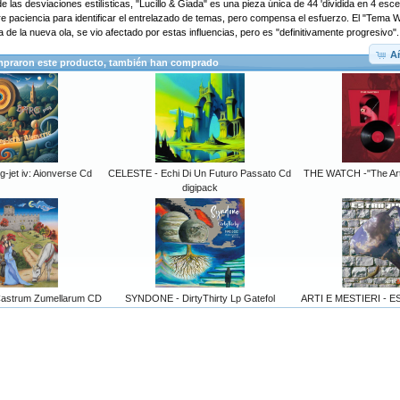
 las desviaciones estilísticas, "Lucillo & Giada" es una pieza única de 44 'dividida en 4 esce
e paciencia para identificar el entrelazado de temas, pero compensa el esfuerzo. El "Tema W
 de la nueva ola, se vio afectado por estas influencias, pero es "definitivamente progresivo".
Añ
mpraron este producto, también han comprado
g-jet iv: Aionverse Cd
CELESTE - Echi Di Un Futuro Passato Cd
THE WATCH -"The Art 
digipack
astrum Zumellarum CD
SYNDONE - DirtyThirty Lp Gatefol
ARTI E MESTIERI - E