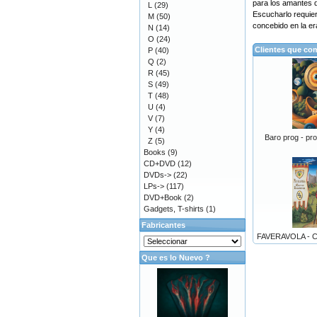
para los amantes de
L
(29)
Escucharlo requier
M
(50)
concebido en la era
N
(14)
O
(24)
Clientes que co
P
(40)
Q
(2)
R
(45)
S
(49)
T
(48)
U
(4)
V
(7)
Y
(4)
Baro prog - pro
Z
(5)
Books
(9)
CD+DVD
(12)
DVDs->
(22)
LPs->
(117)
DVD+Book
(2)
Gadgets, T-shirts
(1)
Fabricantes
FAVERAVOLA - C
Que es lo Nuevo ?