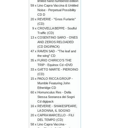
limited hand numbered edition
59 x
Lino Capra Vaccina & Untitled
Noise - Perpetual Possibility
CD D
20 x
REVERIE - "Gnos Furlanis"
(CD)
9 x
CROVELLA BEPPE - Soulful
Traffic (CD)
13 x
COSENTINO SARO - ONES
AND ZEROS RELOADED
(CD DIGIPACK)
47 x
RAVEN SAD - "The leaf and
the wing" CD
35 x
FURIO CHIRICO’S THE
TRIP - Equinox Cd +DVD
33 x
GATTO MARTE - PIEROINO
(CD)
15 x
PAOLO RICCA GROUP -
Mumble Featuring John
Etheridge CD
60 x
Homunculus Res - Della
Stessa Sostanza dei Sogni
Cd digipack
16 x
REVERIE - SHAKESPEARE,
LA DONNA, IL SOGNO
20 x
CAPRA MARCELLO - FILI
DEL TEMPO (CD)
58 x
Lino Capra Vaccina -