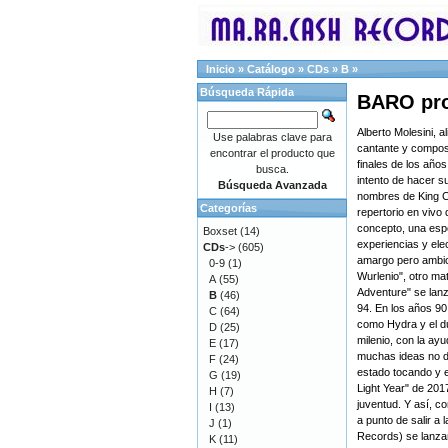
Inicio
»
Catálogo
»
CDs
»
B
»
Búsqueda Rápida
BARO prog
Alberto Molesini, al
Use palabras clave para
cantante y composi
encontrar el producto que
finales de los años
busca.
intento de hacer s
Búsqueda Avanzada
nombres de King C
Categorías
repertorio en vivo 
concepto, una esp
Boxset
(14)
experiencias y ele
CDs
->
(605)
amargo pero ambici
0-9
(1)
Wurlenio", otro mat
A
(55)
Adventure" se lanz
B
(46)
94. En los años 9
C
(64)
como Hydra y el d
D
(25)
milenio, con la ay
E
(17)
muchas ideas no d
F
(24)
estado tocando y 
G
(19)
Light Year" de 201
H
(7)
juventud. Y así, c
I
(13)
a punto de salir a
J
(1)
Records) se lanzar
K
(11)