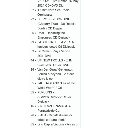
VERITA' - Live Naxos 16 May
2014 CD+DVD Dig
62 x
T-Shirt Nord Sea Radio
Orchestra
22 x
DE ROSSI e BORDINI
(Chderry Five) - De Rossi e
Bordini CD Digipa
25 x
Daal - Decoding the
Emptiness CD Digipack
29 x
LA BOCCA DELLA VERTA' -
[un]connected Cd Digipack
33 x
Le Orme - Plays Venice
2Cd+Dvd
44 x
UT NEW TROLLS - E' IN
CONCERTO CD+DVD
16 x
Van Der Graaf Generator.
Behind & beyond. Le storie
dietro le co
65 x
PAUL ROLAND “Lair of the
White Worm’ " Cd
35 x
FUFLUNS -
SPAVENTAPASSERI CD
Digipack
16 x
VINCENZO RAMAGLIA -
Formaldeide Cd
76 x
FIABA - Di gatti di rane di
folletti e d'altre storie
65 x
Lino Capra Vaccina - Arcaico