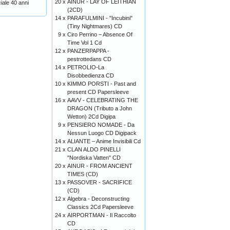
20 x
AINUR - LAY OF LEITHIAN
ale 40 anni
(2CD)
14 x
PARAFULMINI - "Incubini"
(Tiny Nightmares) CD
9 x
Ciro Perrino ‎– Absence Of
Time Vol 1 Cd
12 x
PANZERPAPPA -
pestrottedans CD
14 x
PETROLIO-La
Disobbedienza CD
10 x
KIMMO PORSTI - Past and
present CD Papersleeve
16 x
AAVV - CELEBRATING THE
DRAGON (Tributo a John
Wetton) 2Cd Digipa
9 x
PENSIERO NOMADE - Da
Nessun Luogo CD Digipack
14 x
ALIANTE – Anime Invisibili Cd
21 x
CLAN ALDO PINELLI
"Nordiska Vatten" CD
20 x
AINUR - FROM ANCIENT
TIMES (CD)
13 x
PASSOVER - SACRIFICE
(CD)
12 x
Algebra - Deconstructing
Classics 2Cd Papersleeve
24 x
AIRPORTMAN - Il Raccolto
CD