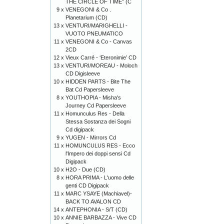
THE CIRCLE OF TIME” (C
9 x
VENEGONI & Co .
Planetarium (CD)
13 x
VENTURI/MARIGHELLI -
VUOTO PNEUMATICO
11 x
VENEGONI & Co - Canvas
2CD
12 x
Vieux Carré - ‘Eteronimie’ CD
13 x
VENTURI/MOREAU - Moloch
CD Digisleeve
10 x
HIDDEN PARTS - Bite The
Bat Cd Papersleeve
8 x
YOUTHOPIA - Misha's
Journey Cd Papersleeve
11 x
Homunculus Res - Della
Stessa Sostanza dei Sogni
Cd digipack
9 x
YUGEN - Mirrors Cd
11 x
HOMUNCULUS RES - Ecco
l'Impero dei doppi sensi Cd
Digipack
10 x
H2O - Due (CD)
8 x
HORA PRIMA - L'uomo delle
genti CD Digipack
11 x
MARC YSAYE (Machiavel)-
BACK TO AVALON CD
14 x
ANTEPHONIA - S/T (CD)
10 x
ANNIE BARBAZZA - Vive CD