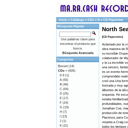
Inicio
»
Catálogo
»
CDs
»
N
»
CD Paperslee
Búsqueda Rápida
North Sea
[CD Paperslee]
Use palabras clave para
encontrar el producto que
Aclamado por la cr
busca.
obra maestra de R
Búsqueda Avanzada
su increíble Orqu
colaborador de Wy
Categorías
y la La increíble v
Boxset
(14)
una sincero, fantá
CDs
->
(605)
es un evento herm
0-9
(1)
comprendido realm
A
(55)
creó una Una form
B
(46)
honrada y muy agr
C
(64)
álbumes de la déc
D
(25)
orquesta. He escu
E
(17)
estaba familiariza
F
(24)
profundidades, nue
G
(19)
Jonathan Coe, ma
H
(7)
producción de este
I
(13)
Piacenza, para Co
J
(1)
respeta a Craig co
K
(11)
todos los tiempos