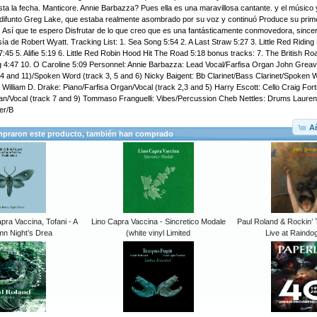
ta la fecha. Manticore. Annie Barbazza? Pues ella es una maravillosa cantante. y el músic
 difunto Greg Lake, que estaba realmente asombrado por su voz y continuó Produce su prim
 Así que te espero Disfrutar de lo que creo que es una fantásticamente conmovedora, since
ía de Robert Wyatt. Tracking List: 1. Sea Song 5:54 2. A Last Straw 5:27 3. Little Red Riding
 7:45 5. Alifie 5:19 6. Little Red Robin Hood Hit The Road 5:18 bonus tracks: 7. The British R
ng 4:47 10. O Caroline 5:09 Personnel: Annie Barbazza: Lead Vocal/Farfisa Organ John Grea
k 4 and 11)/Spoken Word (track 3, 5 and 6) Nicky Baigent: Bb Clarinet/Bass Clarinet/Spoken 
illiam D. Drake: Piano/Farfisa Organ/Vocal (track 2,3 and 5) Harry Escott: Cello Craig For
an/Vocal (track 7 and 9) Tommaso Franguelli: Vibes/Percussion Cheb Nettles: Drums Laurent
er/B
Añ
mpraron este producto, también han comprado
apra Vaccina, Tofani - A
Lino Capra Vaccina - Sincretico Modale
Paul Roland & Rockin’
mn Night’s Drea
(white vinyl Limited
Live at Raind