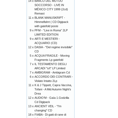
14 x
BANCO DEL MUTUO
SOCCORSO - LIVE IN
MÉXICO CITY 1999 (2cd)
Remast
11 x
BLANK MANUSKRIPT -
Himmelfahrt ( CD Digipack
with gatefold poste
9 x
PFM - “Live in Roma” 2LP
LIMITED EDITION
9 x
ARTI E MESTIERI -
ACQUARIO (CD)
12 x
DASIA - "Del regime invisibile"
CD
5 x
ACQUA FRAGILE - Moving
Fragments Lp gatefold
7 x
IL TESTAMENTO DEGLI
ARCADI "s/t" LP Limited
7 x
AMBIGRAM - Ambigram Cd
6 x
ACCORDO DEI CONTRARI -
Violato Intatto 2Lp
11 x
K & J Tippett, Capra Vaccina,
Tofani - A Mid Autumn Night’s
Drea
12 x
AUDIO’M - Gaïa 1.Godzilla
Cd Digipack
13 x
ANCIENT VEIL - "I'm
changing" CD
18 x
FIABA - Di gatti di rane di