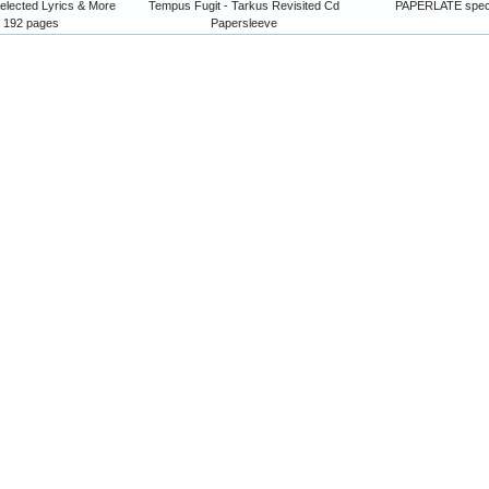
elected Lyrics & More
Tempus Fugit - Tarkus Revisited Cd
PAPERLATE speci
 192 pages
Papersleeve