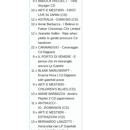
9 x
BAROCK PROJECT - Time
Voyager CD
10 x
ARTI E MESTIERI - FIRST
LIVE IN JAPAN (CD)
12 x
ASTRALIA - OSMOSIS (CD)
10 x
Annie Barbazza - I Believe in
Father Christmas CDr Limited
12 x
Jeanette Sollén - Ripe when
yields to gentle pressure Cd
handnum
22 x
CARAVAGGIO - Caravaggio
Cd Digipack
9 x
IL PORTO DI VENERE - E
pensa che mi meraviglio
ancora Lp Gatefol
11 x
BLANK MANUSKRIPT -
Krasna Hora ( Cd Digipack
with gatefold poste
9 x
ARTI E MESTIERI -
CHILDREN'S BLUES (CD)
13 x
ANNIE BARBAZZA - Annie's
Playlist 3 CD papersleeve
11 x
ANTINUCCI -
IO...ROBINSON (CD)
9 x
ARTI E MESTIERI -
ESTRAZIONI (CD)
13 x
BERNARDO LANZETTI -
Horizontal rain LP Gatefold