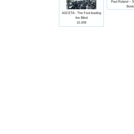
Paul Roland – S
Book
ASCETA - The Fool leading
the Blind
15.00€