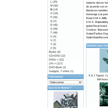
L
(29)
mejores discos has
M
(50)
de acuerdo con el
N
(14)
Manticore también.
O
(24)
homenaje a la poes
P
(40)
Road 5:04 4. Alifib
Q
(2)
5:41 9. Shipbuildi
R
(45)
guitar/Vocal (trac
S
(49)
Crookes: Bassoon W
T
(48)
Guitar/Farfisa Org
U
(4)
Violin/Viola/Record
V
(7)
Y
(4)
Clientes que co
Z
(5)
Books
(9)
CD+DVD
(12)
DVDs->
(22)
LPs->
(117)
DVD+Book
(2)
Gadgets, T-shirts
(1)
K & J Tippett, C
Fabricantes
Mid Autu
Que es lo Nuevo ?