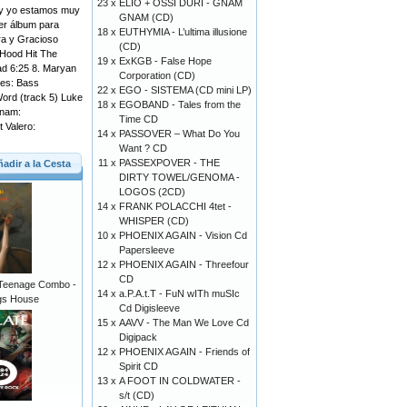
23 x
ELIO + OSSI DURI - GNAM
o y yo estamos muy
GNAM (CD)
er álbum para
18 x
EUTHYMIA - L’ultima illusione
ra y Gracioso
(CD)
 Hood Hit The
19 x
ExKGB - False Hope
oad 6:25 8. Maryan
Corporation (CD)
ves: Bass
22 x
EGO - SISTEMA (CD mini LP)
Word (track 5) Luke
18 x
EGOBAND - Tales from the
tnam:
Time CD
 Valero:
14 x
PASSOVER – What Do You
Want ? CD
11 x
PASSEXPOVER - THE
adir a la Cesta
DIRTY TOWEL/GENOMA -
LOGOS (2CD)
14 x
FRANK POLACCHI 4tet -
WHISPER (CD)
10 x
PHOENIX AGAIN - Vision Cd
Papersleeve
12 x
PHOENIX AGAIN - Threefour
CD
 Teenage Combo -
14 x
a.P.A.t.T - FuN wITh muSIc
ogs House
Cd Digisleeve
15 x
AAVV - The Man We Love Cd
Digipack
12 x
PHOENIX AGAIN - Friends of
Spirit CD
13 x
A FOOT IN COLDWATER -
s/t (CD)