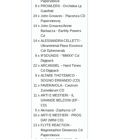
Papersleeve
8 x
PROWLERS - Orchidea Lp
Gatefold
24 x
John Greaves - Piacenza CD
Papersleevej
14 x
John Greaves/Annie
Barbazza - Earthly Powers
Cd
14 x
ALESSANDRA CELLETTI -
Ultraminimal Piano Essence
Cdr Ephemerals
9 x
IFSOUNDS - "MMXX" Cd
Digipack
22 x
ARCANSIEL – Hard Times
Cd Digipack
9 x
ALTARE THOTEMICO -
SOGNO ERRANDO (CD)
11 x
FAVERAVOLA - Castrum
Zumellarum CD
11 x
ARTI E MESTIERI - IL
GRANDE BELZONI (EP -
CD)
5 x
Akroasis -Zephyros LP
10 x
ARTI E MESTIERI - PROG
DAY (MINI CD)
13 x
FLYTE REACTION -
Magnetophon Distances Cd
Papersleeve