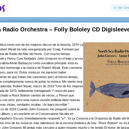
Ver Ces
 Radio Orchestra – Folly Bololey CD Digisleev
ítica como uno de los mejores discos de la historia, 1974 La
obert Wyatt ha sido reorganizada por Craig. Fortnam por
esta de Radio del Mar del Norte. Con mucho tiempo
att y Henry Cow fundador John Greaves en el bajo y la voz
ocalista Annie Barbazza como vocalista principal: esta es
stico homenaje a la música de Robert Wyatt. Este concierto
oso, para mí. Estos músicos me parecen haber
ente de que tratan mis canciones pero al mismo tiempo,
a completamente nueva de juntar la música. Me siento muy
adecida. Robert Wyatt, marzo de 2019 "Uno de los mejores
ada de 1970, bellamente reimaginado Y reescrito para
chado a Rock Bottom cientos de veces, y Pensé que
do con esto, pero esta nueva versión brillante Abre nuevas
vas vistas, verdades ocultas. Un logro increíble ".
rzo de 2019 Cuando John Greaves me preguntó sobre la
 álbum. y el concierto en el Conservatorio Nicolini en
mpañero Oscuro Inmediatamente respondí "sí". Yo ya Conocía a la Orquesta de Radio del M
mo Uno de los músicos más talentosos de la escena británica de hoy. "Rock Bottom" es mi á
 y John Greaves Mi amigo más cercano a quien respeto mucho y he tenido El honor de lanza