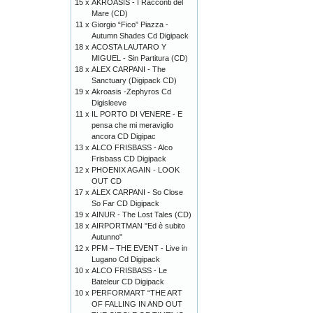
15 x
AKROASIS - I Racconti del
Mare (CD)
11 x
Giorgio “Fico” Piazza -
Autumn Shades Cd Digipack
18 x
ACOSTA LAUTARO Y
MIGUEL - Sin Partitura (CD)
18 x
ALEX CARPANI - The
Sanctuary (Digipack CD)
19 x
Akroasis -Zephyros Cd
Digisleeve
11 x
IL PORTO DI VENERE - E
pensa che mi meraviglio
ancora CD Digipac
13 x
ALCO FRISBASS - Alco
Frisbass CD Digipack
12 x
PHOENIX AGAIN - LOOK
OUT CD
17 x
ALEX CARPANI - So Close
So Far CD Digipack
19 x
AINUR - The Lost Tales (CD)
18 x
AIRPORTMAN "Ed è subito
Autunno"
12 x
PFM – THE EVENT - Live in
Lugano Cd Digipack
10 x
ALCO FRISBASS - Le
Bateleur CD Digipack
10 x
PERFORMART “THE ART
OF FALLING IN AND OUT