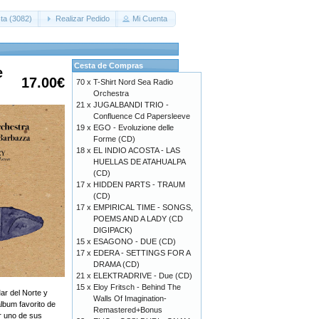
ta (3082)
Realizar Pedido
Mi Cuenta
Cesta de Compras
e
17.00€
70 x
T-Shirt Nord Sea Radio
Orchestra
21 x
JUGALBANDI TRIO -
Confluence Cd Papersleeve
19 x
EGO - Evoluzione delle
Forme (CD)
18 x
EL INDIO ACOSTA - LAS
HUELLAS DE ATAHUALPA
(CD)
17 x
HIDDEN PARTS - TRAUM
(CD)
17 x
EMPIRICAL TIME - SONGS,
POEMS AND A LADY (CD
DIGIPACK)
15 x
ESAGONO - DUE (CD)
17 x
EDERA - SETTINGS FOR A
DRAMA (CD)
21 x
ELEKTRADRIVE - Due (CD)
15 x
Eloy Fritsch - Behind The
ar del Norte y
Walls Of Imagination-
lbum favorito de
Remastered+Bonus
r uno de sus