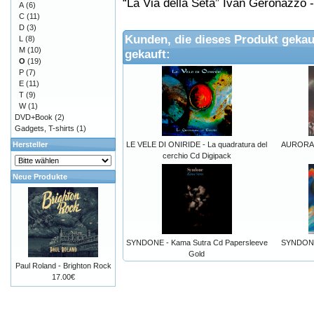
“La Via della Seta” Ivan Geronazzo -
A
(6)
C
(11)
D
(3)
Kunden, die dieses Produkt gekau
L
(8)
M
(10)
gekauft:
O
(19)
P
(7)
E
(11)
T
(9)
W
(1)
DVD+Book
(2)
Gadgets, T-shirts
(1)
Hersteller
LE VELE DI ONIRIDE - La quadratura del
AURORA 
cerchio Cd Digipack
Neue Produkte
SYNDONE - Kama Sutra Cd Papersleeve
SYNDONE 
Gold
Paul Roland - Brighton Rock
17.00€