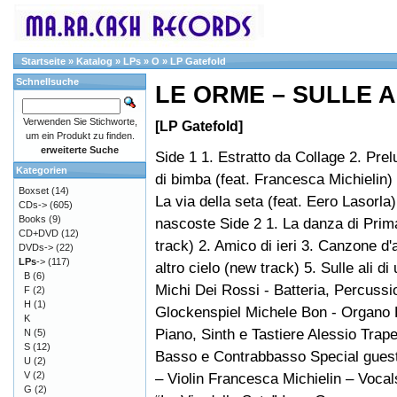
Startseite
»
Katalog
»
LPs
»
O
»
LP Gatefold
Schnellsuche
LE ORME – SULLE A
Verwenden Sie Stichworte,
[LP Gatefold]
um ein Produkt zu finden.
erweiterte Suche
Side 1 1. Estratto da Collage 2. Prel
Kategorien
di bimba (feat. Francesca Michielin) 
Boxset
(14)
La via della seta (feat. Eero Lasorla)
CDs->
(605)
Books
(9)
nascoste Side 2 1. La danza di Pri
CD+DVD
(12)
track) 2. Amico di ieri 3. Canzone d
DVDs->
(22)
LPs
->
(117)
altro cielo (new track) 5. Sulle ali d
B
(6)
Michi Dei Rossi - Batteria, Percussi
F
(2)
H
(1)
Glockenspiel Michele Bon - Organ
K
Piano, Sinth e Tastiere Alessio Trape
N
(5)
S
(12)
Basso e Contrabbasso Special gues
U
(2)
V
(2)
– Violin Francesca Michielin – Vocal
G
(2)