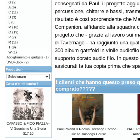
G
(2)
consegnati da Paul, il progetto aggi
A
(6)
percussione, chitarre e bassi, tras
C
(11)
D
(3)
risultato è così sorprendente che Ma
L
(8)
Companion, affidando alla squadra ch
M
(10)
O
(19)
progetto che - grazie al lavoro sui ma
P
(7)
di Tavernago - ha raggiunto una quali
R
(11)
T
(9)
300 album gatefold in vinile audiofilo
W
(1)
supporto dorato audio filo. In quest
Abbigliamento e gadgets
(1)
DVD+Book
(2)
assicurati la tua copia prima che sp
Produttori
I clienti che hanno questo preso 
Cosa c'e' di nuovo?
comprato?????
CAPASSO & FICO PIAZZA -
Vi Suoniamo Una Storia
Paul Roland & Rockin’ Teenage Combo -
PAUL RO
$17.10
Live at Raindogs House
Anti