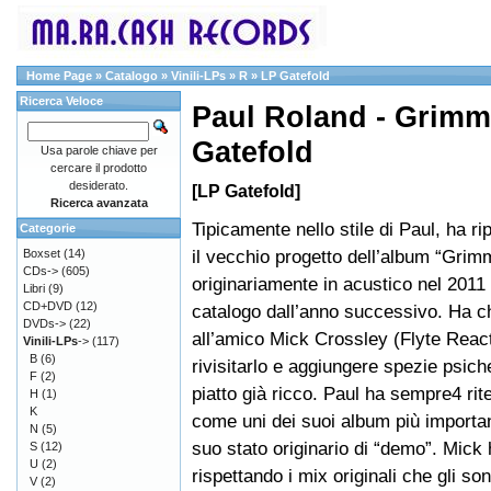
Home Page
»
Catalogo
»
Vinili-LPs
»
R
»
LP Gatefold
Ricerca Veloce
Paul Roland - Grim
Gatefold
Usa parole chiave per
cercare il prodotto
desiderato.
[LP Gatefold]
Ricerca avanzata
Tipicamente nello stile di Paul, ha r
Categorie
il vecchio progetto dell’album “Grim
Boxset
(14)
CDs->
(605)
originariamente in acustico nel 2011 
Libri
(9)
CD+DVD
(12)
catalogo dall’anno successivo. Ha c
DVDs->
(22)
all’amico Mick Crossley (Flyte React
Vinili-LPs
->
(117)
B
(6)
rivisitarlo e aggiungere spezie psich
F
(2)
piatto già ricco. Paul ha sempre4 ri
H
(1)
K
come uni dei suoi album più importan
N
(5)
suo stato originario di “demo”. Mick 
S
(12)
U
(2)
rispettando i mix originali che gli son
V
(2)