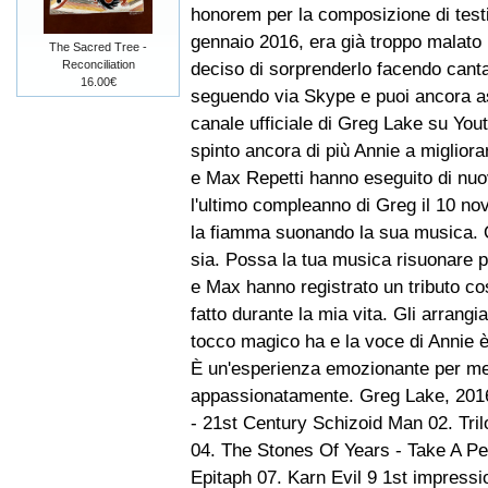
honorem per la composizione di testi
gennaio 2016, era già troppo malato 
The Sacred Tree -
Reconciliation
deciso di sorprenderlo facendo canta
16.00€
seguendo via Skype e puoi ancora as
canale ufficiale di Greg Lake su Yout
spinto ancora di più Annie a miglior
e Max Repetti hanno eseguito di nuov
l'ultimo compleanno di Greg il 10 
la fiamma suonando la sua musica. 
sia. Possa la tua musica risuonare 
e Max hanno registrato un tributo co
fatto durante la mia vita. Gli arran
tocco magico ha e la voce di Annie è
È un'esperienza emozionante per me 
appassionatamente. Greg Lake, 2016 
- 21st Century Schizoid Man 02. Tri
04. The Stones Of Years - Take A Peb
Epitaph 07. Karn Evil 9 1st impressi