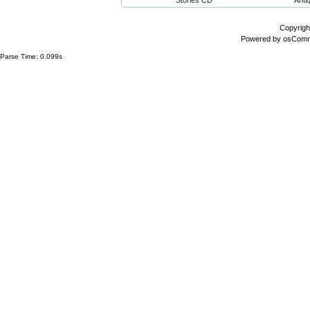
Stories CD
Anti
Copyrigh
Powered by
osCom
Parse Time: 0.099s