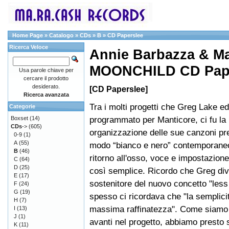
Home Page
»
Catalogo
»
CDs
»
B
»
CD Paperslee
Ricerca Veloce
Annie Barbazza & Ma
MOONCHILD CD Pape
Usa parole chiave per
cercare il prodotto
desiderato.
[CD Paperslee]
Ricerca avanzata
Tra i molti progetti che Greg Lake e
Categorie
programmato per Manticore, ci fu la 
Boxset
(14)
CDs
->
(605)
organizzazione delle sue canzoni pre
0-9
(1)
A
(55)
modo “bianco e nero” contemporaneo
B
(46)
ritorno all'osso, voce e impostazione 
C
(64)
D
(25)
così semplice. Ricordo che Greg di
E
(17)
sostenitore del nuovo concetto "less
F
(24)
G
(19)
spesso ci ricordava che "la semplicit
H
(7)
massima raffinatezza". Come siamo 
I
(13)
J
(1)
avanti nel progetto, abbiamo presto
K
(11)