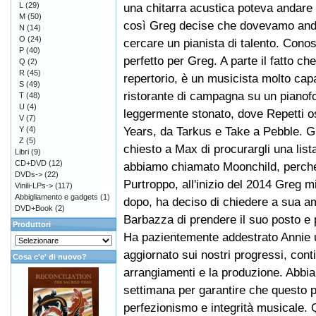
L
(29)
una chitarra acustica poteva andare 
M
(50)
così Greg decise che dovevamo anda
N
(14)
O
(24)
cercare un pianista di talento. Cono
P
(40)
perfetto per Greg. A parte il fatto ch
Q
(2)
R
(45)
repertorio, è un musicista molto capa
S
(49)
ristorante di campagna su un pianofor
T
(48)
U
(4)
leggermente stonato, dove Repetti o
V
(7)
Years, da Tarkus e Take a Pebble. 
Y
(4)
Z
(5)
chiesto a Max di procurargli una list
Libri
(9)
CD+DVD
(12)
abbiamo chiamato Moonchild, perché 
DVDs->
(22)
Purtroppo, all'inizio del 2014 Greg m
Vinili-LPs->
(117)
Abbigliamento e gadgets
(1)
dopo, ha deciso di chiedere a sua am
DVD+Book
(2)
Barbazza di prendere il suo posto e 
Produttori
Ha pazientemente addestrato Annie us
aggiornato sui nostri progressi, con
Cosa c'e' di nuovo?
arrangiamenti e la produzione. Abbia
settimana per garantire che questo 
perfezionismo e integrità musicale.