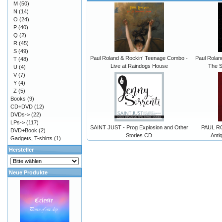
M
(50)
N
(14)
O
(24)
P
(40)
Q
(2)
R
(45)
S
(49)
Paul Roland & Rockin’ Teenage Combo -
Paul Rolan
T
(48)
Live at Raindogs House
The S
U
(4)
V
(7)
Y
(4)
Z
(5)
Books
(9)
CD+DVD
(12)
DVDs->
(22)
LPs->
(117)
SAINT JUST - Prog Explosion and Other
PAUL RO
DVD+Book
(2)
Stories CD
Anti
Gadgets, T-shirts
(1)
Hersteller
Neue Produkte