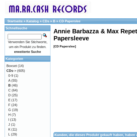
Startseite
»
Katalog
»
CDs
»
B
»
CD Paperslee
Schnellsuche
Annie Barbazza & Max Repe
Papersleeve
Verwenden Sie Stichworte,
[CD Paperslee]
um ein Produkt zu finden.
erweiterte Suche
Kategorien
Boxset
(14)
CDs
->
(605)
0-9
(1)
A
(55)
B
(46)
C
(64)
D
(25)
E
(17)
F
(24)
G
(19)
H
(7)
I
(13)
J
(1)
K
(11)
L
(29)
Kunden, die dieses Produkt gekauft haben, haben 