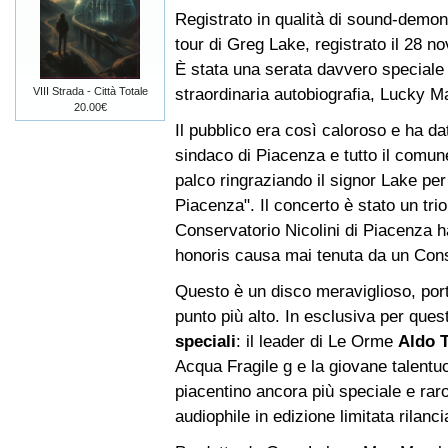
Registrato in qualità di sound-demons
tour di Greg Lake, registrato il 28 
È stata una serata davvero speciale
straordinaria autobiografia, Lucky M
VIII Strada - Città Totale
20.00€
Il pubblico era così caloroso e ha da
sindaco di Piacenza e tutto il comune
palco ringraziando il signor Lake per
Piacenza". Il concerto è stato un trion
Conservatorio Nicolini di Piacenza 
honoris causa mai tenuta da un Cons
Questo è un disco meraviglioso, port
punto più alto. In esclusiva per que
speciali
: il leader di Le Orme
Aldo T
Acqua Fragile g e la giovane talent
piacentino ancora più speciale e ra
audiophile in edizione limitata rilanc