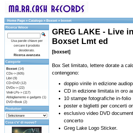
Home Page
»
Catalogo
»
Boxset
»
boxset
Ricerca Veloce
GREG LAKE - Live in
Boxset Lmt ed
Usa parole chiave per
cercare il prodotto
desiderato.
[boxset]
Ricerca avanzata
Categorie
Box Set limitato, lettere dorate a ca
Boxset
(14)
contengono:
CDs->
(605)
Libri
(9)
doppio vinile in edizione audiop
CD+DVD
(12)
DVDs->
(22)
CD in edizione limitata in oro au
Vinili-LPs->
(117)
Abbigliamento e gadgets
(1)
10 stampe fotografiche in-folio
DVD+Book
(2)
poster e biglietti per concerti or
Produttori
esclusivo video DVD documenta
concerto
Cosa c'e' di nuovo?
Greg Lake Logo Sticker.