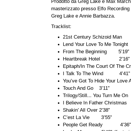
Prodotto da Greg Lake e Max Marchini
masterizzato presso Elfo Recording 
Greg Lake e Annie Barbazza.
Tracklist:
21st Century Schizoid Ma
Lend Your Love To Me Tonight
From The Beginning 5’19”
Heartbreak Hotel 2’16”
Epitaph/In The Court Of T
I Talk To The Wind 4’41”
You’ve Got To Hide Your Lo
Touch And Go 3’11”
Trilogy/Still... You Turn Me O
I Believe In Father Christma
Shakin’ All Over 2’38”
C’est La Vie 3’55”
People Get Ready 4’36”