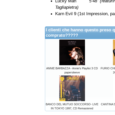
Lucky Man 5’48”
(featur
Tagliapietra)
Karn Evil 9 (1st Impression
I clienti che hanno questo preso 
comprato?????
ANNIE BARBAZZA - Annie's Playlist 3 CD
FURIO CHI
papersleeve
2
BANCO DEL MUTUO SOCCORSO- LIVE
CANTINA S
IN TOKYO 1997, CD Remastered