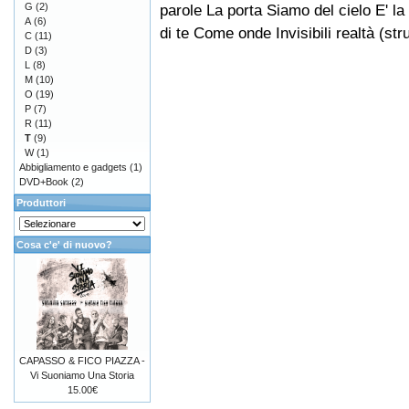
G
(2)
parole La porta Siamo del cielo E' la 
A
(6)
di te Come onde Invisibili realtà (st
C
(11)
D
(3)
L
(8)
M
(10)
O
(19)
P
(7)
R
(11)
T
(9)
W
(1)
Abbigliamento e gadgets
(1)
DVD+Book
(2)
Produttori
Cosa c'e' di nuovo?
CAPASSO & FICO PIAZZA -
Vi Suoniamo Una Storia
15.00€