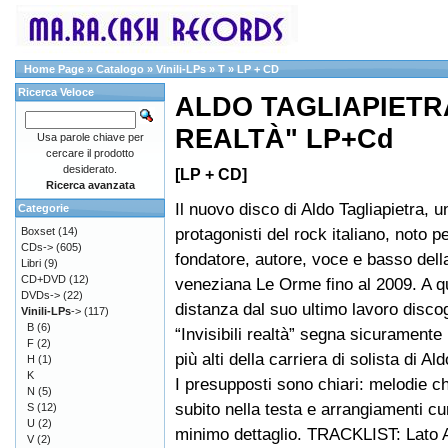
Home Page
»
Catalogo
»
Vinili-LPs
»
T
»
LP + CD
Ricerca Veloce
ALDO TAGLIAPIETRA 
REALTÀ" LP+Cd
Usa parole chiave per
cercare il prodotto
desiderato.
[LP + CD]
Ricerca avanzata
Il nuovo disco di Aldo Tagliapietra, u
Categorie
protagonisti del rock italiano, noto p
Boxset
(14)
CDs->
(605)
fondatore, autore, voce e basso dell
Libri
(9)
CD+DVD
(12)
veneziana Le Orme fino al 2009. A qu
DVDs->
(22)
distanza dal suo ultimo lavoro discog
Vinili-LPs
->
(117)
B
(6)
“Invisibili realtà” segna sicuramente
F
(2)
più alti della carriera di solista di Al
H
(1)
K
I presupposti sono chiari: melodie c
N
(5)
subito nella testa e arrangiamenti cur
S
(12)
U
(2)
minimo dettaglio. TRACKLIST: Lato 
V
(2)