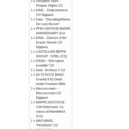
1 x
Deception Store -
Pindaric Flights CD
1 x
DAAL - Dodecahedron
CD Digipack
1 x
Daal - “Decoding/Waves
De Luxe Boxset”
1 x
PFM CANTA DE ANDRÉ
ANNIVERSARY 2Cd
1 x
DAAL - Dances of the
Drastic Navels CD
Digipack
1 x
CASTELLANI BEPPE
GROUP - SYBIL (CD)
1 x
DASIA - "Del regime
invisibile" CD
1 x
Daal - Archives 2 Cd
1 x
60-70 ROCK BAND -
Gravitá 9.81-Dead
inside-Freedom MINI
1 x
Macroscream –
Macroscream CD
Digipack
1 x
MAPPE NOOTICHE -
Cieli Sotterranei -La
stanza di Mandelbrot
(CD)
1 x
MACHIAVEL
"PHOENIX" CD