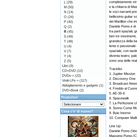
completamente stru
L
(29)
e la chitarra di M
M
(50)
le voci narranti p
N
(14)
bellissimo guitar 
O
(24)
dei Marillion che i
P
(40)
Daniele Pomo e di M
Q
(2)
tra parti spaziali,
R
(45)
ben tre movimenti,
S
(49)
grandezza della ban
T
(48)
lento e passionale 
U
(4)
spaziale, con tas
V
(7)
diventa teatro, pa
Y
(4)
sono una delle realt
Z
(5)
Libri
(9)
Tracklist
CD+DVD
(12)
1. Jupiter Mission
DVDs->
(22)
2. Discovery One
Vinili-LPs->
(117)
3. Broadcast New
Abbigliamento e gadgets
(1)
4. Freddo al Cuore
DVD+Book
(2)
5. AE-35-6
Produttori
6. Spacewalk
7. La Perfezione c
8. Sonno Come Mo
Cosa c'e' di nuovo?
9. Buio Intorno
10. Computer Malf
Line Up:
Daniele Pomo (Voce
Massimo Pomo (Ch