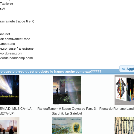
Tastiere)
so)
tarra nelle tracce 6 e 7)
ane.net
book.com/RanestRane
/ranestrane
be.com/user/ranestrane
e.wordpress.com
records.bandcamp.com/
Aggi
anno questo preso quest prodotto lo hanno anche comprato?????
MIA DI MUSICA - LA
RanestRane – A Space Odyssey Part. 3:
Riccardo Romano Land 
ETA (LP)
Starchild Lp Gatefold