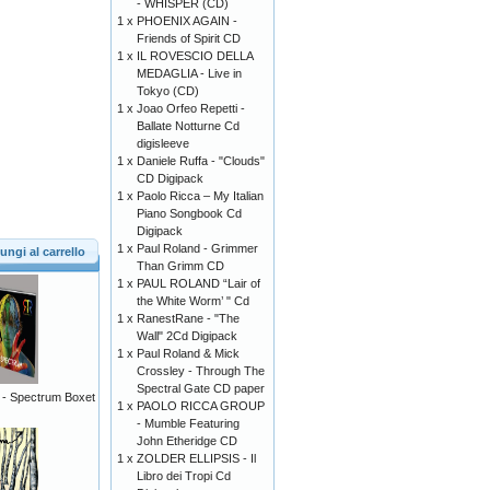
- WHISPER (CD)
1 x
PHOENIX AGAIN -
Friends of Spirit CD
1 x
IL ROVESCIO DELLA
MEDAGLIA - Live in
Tokyo (CD)
1 x
Joao Orfeo Repetti -
Ballate Notturne Cd
digisleeve
1 x
Daniele Ruffa - "Clouds"
CD Digipack
1 x
Paolo Ricca – My Italian
Piano Songbook Cd
Digipack
1 x
Paul Roland - Grimmer
ungi al carrello
Than Grimm CD
1 x
PAUL ROLAND “Lair of
the White Worm’ " Cd
1 x
RanestRane - "The
Wall" 2Cd Digipack
1 x
Paul Roland & Mick
Crossley - Through The
Spectral Gate CD paper
- Spectrum Boxet
1 x
PAOLO RICCA GROUP
- Mumble Featuring
John Etheridge CD
1 x
ZOLDER ELLIPSIS - Il
Libro dei Tropi Cd