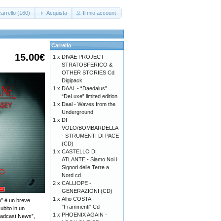
arrello (160)
Acquista
Il mio account
Carrello
15.00€
1 x
DIVAE PROJECT-
STRATOSFERICO &
OTHER STORIES Cd
Digipack
1 x
DAAL - “Daedalus”
“DeLuxe” limited edition
1 x
Daal - Waves from the
Underground
1 x
DI
VOLO/BOMBARDELLA
- STRUMENTI DI PACE
(CD)
1 x
CASTELLO DI
ATLANTE - Siamo Noi i
Signori delle Terre a
Nord cd
2 x
CALLIOPE -
GENERAZIONI (CD)
1 x
Alfio COSTA -
n” è un breve
"Frammenti" Cd
ubito in un
1 x
PHOENIX AGAIN -
roadcast News”,