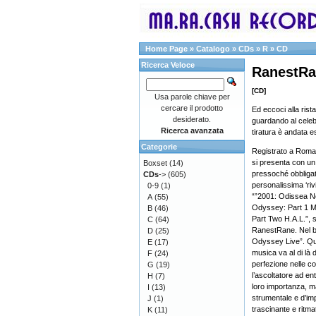
Home Page
»
Catalogo
»
CDs
»
R
»
CD
Ricerca Veloce
RanestRan
[CD]
Usa parole chiave per
cercare il prodotto
Ed eccoci alla ri
desiderato.
guardando al celeb
Ricerca avanzata
tiratura è andata e
Categorie
Registrato a Roma
si presenta con un
Boxset
(14)
pressoché obbligata
CDs
->
(605)
personalissima ‘riv
0-9
(1)
“”2001: Odissea Nel
A
(55)
Odyssey: Part 1 Mo
B
(46)
Part Two H.A.L.”, s
C
(64)
RanestRane. Nel b
D
(25)
Odyssey Live”. Qu
E
(17)
musica va al di là 
F
(24)
perfezione nelle co
G
(19)
l’ascoltatore ad e
H
(7)
loro importanza, ma
I
(13)
strumentale e d’im
J
(1)
trascinante e ritm
K
(11)