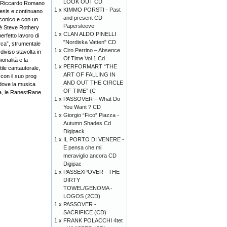
LOOK OUT CD
 di Riccardo Romano
1 x
KIMMO PORSTI - Past
nesis e continuano
and present CD
nconico e con un
Papersleeve
 è Steve Rothery
1 x
CLAN ALDO PINELLI
erfetto lavoro di
"Nordiska Vatten" CD
rca”, strumentale
1 x
Ciro Perrino ‎– Absence
diviso stavolta in
Of Time Vol 1 Cd
onalità e la
1 x
PERFORMART “THE
ile cantautorale,
ART OF FALLING IN
 con il suo prog
AND OUT THE CIRCLE
dove la musica
OF TIME” (C
ta, le RanestRane
1 x
PASSOVER – What Do
You Want ? CD
1 x
Giorgio “Fico” Piazza -
Autumn Shades Cd
Digipack
1 x
IL PORTO DI VENERE -
E pensa che mi
meraviglio ancora CD
Digipac
1 x
PASSEXPOVER - THE
DIRTY
TOWEL/GENOMA -
LOGOS (2CD)
1 x
PASSOVER -
SACRIFICE (CD)
1 x
FRANK POLACCHI 4tet