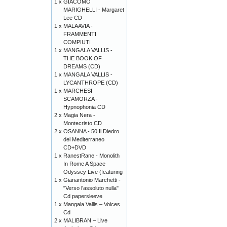
1 x
GIACOMO
MARIGHELLI - Margaret
Lee CD
1 x
MALAAVIA -
FRAMMENTI
COMPIUTI
1 x
MANGALA VALLIS -
THE BOOK OF
DREAMS (CD)
1 x
MANGALA VALLIS -
LYCANTHROPE (CD)
1 x
MARCHESI
SCAMORZA -
Hypnophonia CD
2 x
Magia Nera -
Montecristo CD
2 x
OSANNA - 50 Il Diedro
del Mediterraneo
CD+DVD
1 x
RanestRane - Monolith
In Rome A Space
Odyssey Live (featuring
1 x
Gianantonio Marchetti -
"Verso l'assoluto nulla"
Cd papersleeve
1 x
Mangala Vallis – Voices
Cd
2 x
MALIBRAN – Live