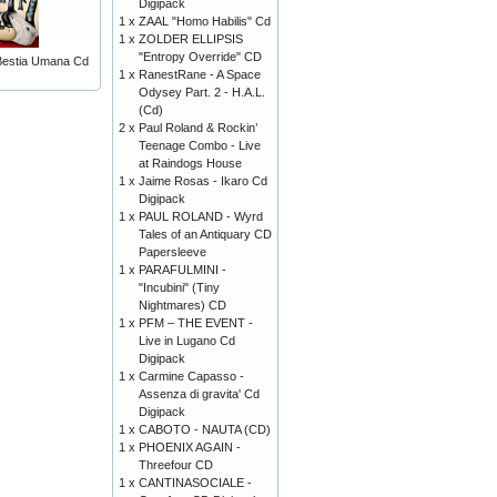
Digipack
1 x
ZAAL "Homo Habilis" Cd
1 x
ZOLDER ELLIPSIS
"Entropy Override" CD
estia Umana Cd
1 x
RanestRane - A Space
Odysey Part. 2 - H.A.L.
(Cd)
2 x
Paul Roland & Rockin’
Teenage Combo - Live
at Raindogs House
1 x
Jaime Rosas - Ikaro Cd
Digipack
1 x
PAUL ROLAND - Wyrd
Tales of an Antiquary CD
Papersleeve
1 x
PARAFULMINI -
"Incubini" (Tiny
Nightmares) CD
1 x
PFM – THE EVENT -
Live in Lugano Cd
Digipack
1 x
Carmine Capasso -
Assenza di gravita' Cd
Digipack
1 x
CABOTO - NAUTA (CD)
1 x
PHOENIX AGAIN -
Threefour CD
1 x
CANTINASOCIALE -