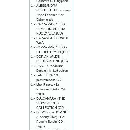
Caosfera CD Digipack
1 x
ALESSANDRA
CELLETTI - Ultraminimal
Piano Essence Cdr
Ephemerals
1 x
CAPRA MARCELLO -
PRELUDIO AD UNA
NUOVA ALBA (CD)
1 x
CARAVAGGIO - We All
We Are
1 x
CAPRA MARCELLO -
FILI DEL TEMPO (CD)
1 x
DORIAN WILDE -
BETTER ALONE (CD)
1 x
DAAL - “Daedalus”
Digipack limited edition
1 x
PANZERPAPPA -
pestrottedans CD
1 x
Max Repetti - Le
Neuvième Ordre Cdr
Digifile
1 x
DULCAMARA - THE
SEA'S STONES
COLLECTION (CD)
1 x
DE ROSSI e BORDINI
(Chderry Five) - De
Rossi e Bordini CD
Digipa