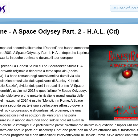
Cosa c'è nel c
e - A Space Odysey Part. 2 - H.A.L. (Cd)
stampa del secondo album che i RanestRane hanno composto
re 2001: A Space Odyssey Part II: H.A.L, dopo che la prima
saurita in poche settimane durante il tour europeo.
 presso La Genesi Studio e The Shellseeker Studio H.A.L.
 artwork originale e decorato a tema spaziale (scelta
). La band romana negli scorsi anni ha dato il via alla
isitazione musicale’ del capolavoro di Stanley Kubrick
lo Spazio”, dividendolo però in tre atti, il primo “A Space
nolith”, uscito nel 2013 e quest’ultimo “A Space Odyssey:
plendido lavoro che mette in risalto le grandi qualità delle
el mezzo, nel 2014 è uscito “Monolith In Rome: A Space
esta seconda parte è uno spettacolare affresco dove la
del rock progressivo e di qualsiasi altro genere, c’è una
mposizioni e nell’esecuzioni dei vari brani che porta
ntrare in un mondo dove non sono solo le note ad avere la
 anche le immagini e le parti narrate prese direttamente dal film in questione. “Jupiter Missio
patto che apre le porte a “Discovery One” che parte con un pò d’elettronica ma si trasforma s
ato rock progressivo e con affascinanti interventi vocali di Daniele Pomo. Si va avanti con “B