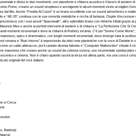
mentale e diviso in due movimenti, con pianoforte e chitarra acustica e il lavoro di tastiere
assimo Pomo, creano un sound strepitoso e avvolgente in alcuni momenti vicino ai migliori Ge
rese dal film. Anche “Freddo Al Cuore” è un brano eccellente con un sound atmosferico e mali
solo e “AE-35” continua con le sue sonorità melodiche e ricche di fantasia. Ospite d’eccezione
mpreziosisce con i suoi assoli “Spacewalk”, altro splendido brano con ritmiche tribali grazie al p
aurizio Meo e anche ai perfetti interventi di tastiere e di chitarra e “La Perfezione Che Si Ce
 grandi momenti strumentali e dove la chitarra di Rothery incanta. C’è poi “Sonno Come Morte”, 
 maestoso, epico e drammatico, con lunghi momenti strumentali, dove emerge tutta le professi
d romana e “Buio Intorno” è impreziosito da dolci note pianistiche con la voce di Daniele in st
come un caldo abbraccio, poi il cantato diventa falsetto e “Computer Malfunction” chiude il cd
tiere maestose che creano anche un sound da colonna sonora, uno strumentale spettacolare 
lcoscenico e cinema. Non è chiaro quando uscirà la terza ed ultima parte, ma una cosa è cer
à più originali del rock italiano.
s
he si Cerca
rte
unction
, Batteria)
itarra)