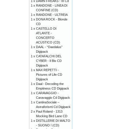
1 x
DAMN FREAKS - III Cd
1 x
RANDONE - LINEA DI
CONFINE (CD)
1 x
RANDONE - ULTREIA
1 x
DONA ROCK - Blonde
CD
1 x
CASTELLO DI
ATLANTE -
CONCERTO
ACUSTICO (CD)
1 x
DAAL - “Daedalus”
Digipack
1 x
CATAFALCHI DEL
CYBER - Il Bis CD
Digipack
1 x
MAX REPETTI -
Pictures of Life CD
Digipack
1 x
Daal - Decoding the
Emptiness CD Digipack
1 x
CARAVAGGIO -
Caravaggio Cd Digipack
1 x
CantinaSociale –
Astraforismi Cd Digipack
2 x
Paul Roland - 1313
Mocking Bird Lane CD
1 x
DISTILLERIE DI MALTO
- SUONO ! (CD)