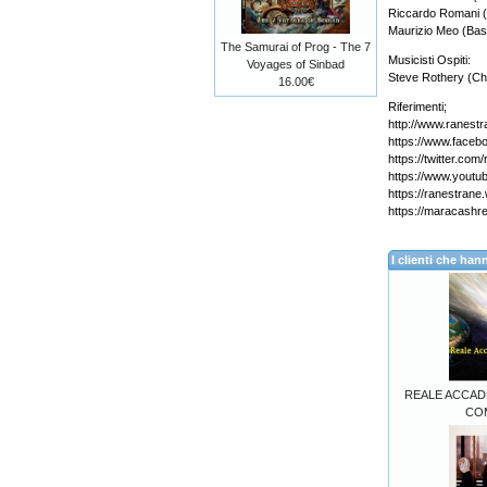
Riccardo Romani (
Maurizio Meo (Bas
The Samurai of Prog - The 7
Musicisti Ospiti:
Voyages of Sinbad
Steve Rothery (Chi
16.00€
Riferimenti;
http://www.ranestr
https://www.face
https://twitter.com
https://www.youtu
https://ranestran
https://maracash
I clienti che h
REALE ACCADE
COM