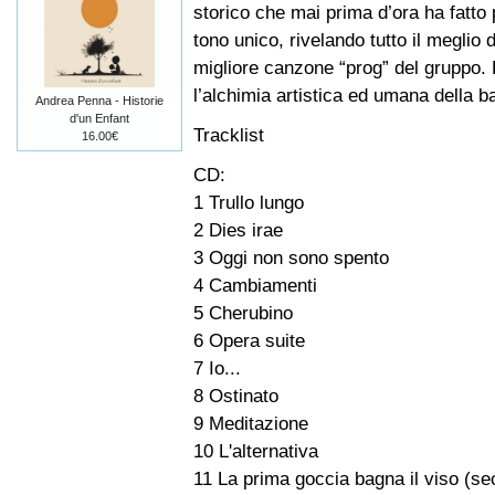
storico che mai prima d’ora ha fatto
tono unico, rivelando tutto il meglio
migliore canzone “prog” del gruppo. L
l’alchimia artistica ed umana della b
Andrea Penna - Historie
d'un Enfant
Tracklist
16.00€
CD:
1 Trullo lungo
2 Dies irae
3 Oggi non sono spento
4 Cambiamenti
5 Cherubino
6 Opera suite
7 Io...
8 Ostinato
9 Meditazione
10 L'alternativa
11 La prima goccia bagna il viso (se