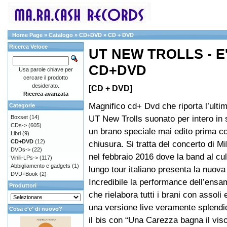
Home Page
»
Catalogo
»
CD+DVD
»
CD + DVD
Ricerca Veloce
UT NEW TROLLS - E
CD+DVD
Usa parole chiave per
cercare il prodotto
desiderato.
[CD + DVD]
Ricerca avanzata
Magnifico cd+ Dvd che riporta l’ulti
Categorie
UT New Trolls suonato per intero in 
Boxset
(14)
CDs->
(605)
un brano speciale mai edito prima c
Libri
(9)
CD+DVD
(12)
chiusura. Si tratta del concerto di Mi
DVDs->
(22)
nel febbraio 2016 dove la band al cu
Vinili-LPs->
(117)
Abbigliamento e gadgets
(1)
lungo tour italiano presenta la nuov
DVD+Book
(2)
Incredibile la performance dell’ens
Produttori
che rielabora tutti i brani con assoli 
una versione live veramente splendi
Cosa c'e' di nuovo?
il bis con “Una Carezza bagna il vis