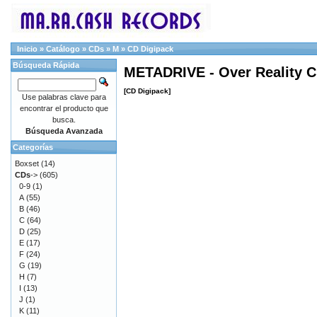
Inicio
»
Catálogo
»
CDs
»
M
»
CD Digipack
Búsqueda Rápida
METADRIVE - Over Reality C
[CD Digipack]
Use palabras clave para
encontrar el producto que
busca.
Búsqueda Avanzada
Categorías
Boxset
(14)
CDs
->
(605)
0-9
(1)
A
(55)
B
(46)
C
(64)
D
(25)
E
(17)
F
(24)
G
(19)
H
(7)
I
(13)
J
(1)
K
(11)