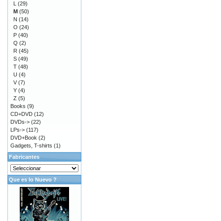
L
(29)
M
(50)
N
(14)
O
(24)
P
(40)
Q
(2)
R
(45)
S
(49)
T
(48)
U
(4)
V
(7)
Y
(4)
Z
(5)
Books
(9)
CD+DVD
(12)
DVDs->
(22)
LPs->
(117)
DVD+Book
(2)
Gadgets, T-shirts
(1)
Fabricantes
Que es lo Nuevo ?