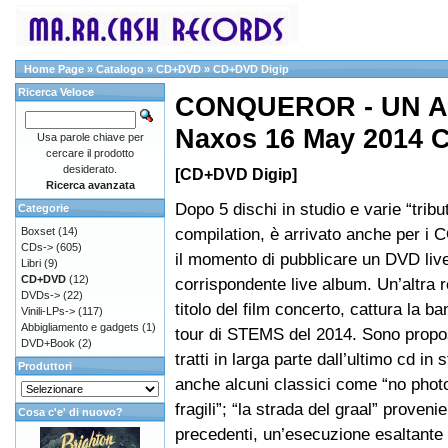
Home Page
»
Catalogo
»
CD+DVD
»
CD+DVD Digip
Ricerca Veloce
CONQUEROR - UN AL
Naxos 16 May 2014 
Usa parole chiave per
cercare il prodotto
desiderato.
[CD+DVD Digip]
Ricerca avanzata
Dopo 5 dischi in studio e varie “tribu
Categorie
compilation, è arrivato anche per
Boxset
(14)
CDs->
(605)
il momento di pubblicare un DVD live
Libri
(9)
CD+DVD
(12)
corrispondente live album. Un’altra re
DVDs->
(22)
titolo del film concerto, cattura la ba
Vinili-LPs->
(117)
Abbigliamento e gadgets
(1)
tour di STEMS del 2014. Sono propos
DVD+Book
(2)
tratti in larga parte dall’ultimo cd in
Produttori
anche alcuni classici come “no photo
fragili”; “la strada del graal” provenie
Cosa c'e' di nuovo?
precedenti, un’esecuzione esaltante e