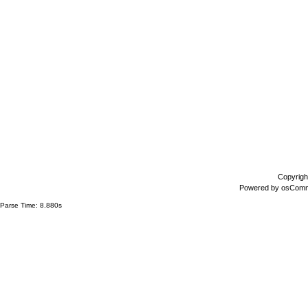
Copyrigh
Powered by
osCom
Parse Time: 8.880s