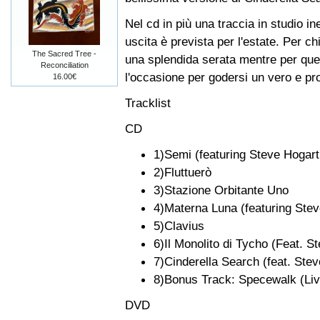
Nel cd in più una traccia in studio i
uscita è prevista per l'estate. Per ch
The Sacred Tree -
una splendida serata mentre per quell
Reconciliation
l'occasione per godersi un vero e pro
16.00€
Tracklist
CD
1)Semi (featuring Steve Hogart
2)Fluttuerò
3)Stazione Orbitante Uno
4)Materna Luna (featuring Ste
5)Clavius
6)Il Monolito di Tycho (Feat. 
7)Cinderella Search (feat. Ste
8)Bonus Track: Specewalk (Live
DVD