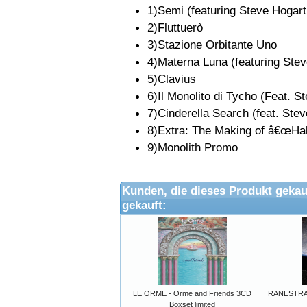
1)Semi (featuring Steve Hogart
2)Fluttuerò
3)Stazione Orbitante Uno
4)Materna Luna (featuring Ste
5)Clavius
6)Il Monolito di Tycho (Feat. 
7)Cinderella Search (feat. Ste
8)Extra: The Making of â€œHa
9)Monolith Promo
Kunden, die dieses Produkt gekau
gekauft:
LE ORME - Orme and Friends 3CD
RANESTRAN
Boxset limited