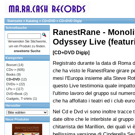
Startseite
»
Katalog
»
CD+DVD
»
CD+DVD Digip
Schnellsuche
RanestRane - Monoli
Odyssey Live (featur
Verwenden Sie Stichworte,
um ein Produkt zu finden.
erweiterte Suche
[CD+DVD Digip]
Kategorien
Registrato durante la data di Roma 
Boxset
(14)
che ha visto le RanestRane girare per
CDs->
(605)
Books
(9)
mesi l'Europa insieme alla Steve Ro
CD+DVD
(12)
DVDs->
(22)
questo Live testimonia quale impatt
LPs->
(117)
l'ultimo lavoro del gruppo sul numer
DVD+Book
(2)
Gadgets, T-shirts
(1)
che ha affollato i teatri ed i club euro
Hersteller
Nel Cd e Dvd vi sono inoltre tracce t
date oltre che le interbiste al gruppo
Neue Produkte
chitarrista dei Marillion, dei quali vi
bellissima versione di Cinderella Se