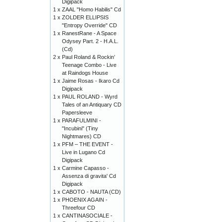
Digipack
1 x
ZAAL "Homo Habilis" Cd
1 x
ZOLDER ELLIPSIS
"Entropy Override" CD
1 x
RanestRane - A Space
Odysey Part. 2 - H.A.L.
(Cd)
2 x
Paul Roland & Rockin’
Teenage Combo - Live
at Raindogs House
1 x
Jaime Rosas - Ikaro Cd
Digipack
1 x
PAUL ROLAND - Wyrd
Tales of an Antiquary CD
Papersleeve
1 x
PARAFULMINI -
"Incubini" (Tiny
Nightmares) CD
1 x
PFM – THE EVENT -
Live in Lugano Cd
Digipack
1 x
Carmine Capasso -
Assenza di gravita' Cd
Digipack
1 x
CABOTO - NAUTA (CD)
1 x
PHOENIX AGAIN -
Threefour CD
1 x
CANTINASOCIALE -