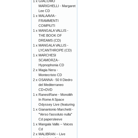
1 x
GIACOMO
MARIGHELLI - Margaret
Lee CD
1 x
MALAAVIA -
FRAMMENTI
COMPIUTI
1 x
MANGALA VALLIS -
THE BOOK OF
DREAMS (CD)
1 x
MANGALA VALLIS -
LYCANTHROPE (CD)
1 x
MARCHESI
SCAMORZA -
Hypnophonia CD
2 x
Magia Nera -
Montecristo CD
2 x
OSANNA - 50 Il Diedro
del Mediterraneo
CD+DVD
1 x
RanestRane - Monolith
In Rome A Space
Odyssey Live (featuring
1 x
Gianantonio Marchetti -
"Verso l'assoluto nulla"
Cd papersleeve
1 x
Mangala Vallis – Voices
Cd
2 x
MALIBRAN – Live