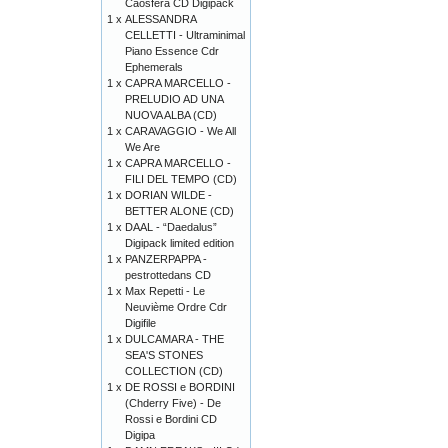
Caosfera CD Digipack
1 x
ALESSANDRA
CELLETTI - Ultraminimal
Piano Essence Cdr
Ephemerals
1 x
CAPRA MARCELLO -
PRELUDIO AD UNA
NUOVA ALBA (CD)
1 x
CARAVAGGIO - We All
We Are
1 x
CAPRA MARCELLO -
FILI DEL TEMPO (CD)
1 x
DORIAN WILDE -
BETTER ALONE (CD)
1 x
DAAL - “Daedalus”
Digipack limited edition
1 x
PANZERPAPPA -
pestrottedans CD
1 x
Max Repetti - Le
Neuvième Ordre Cdr
Digifile
1 x
DULCAMARA - THE
SEA'S STONES
COLLECTION (CD)
1 x
DE ROSSI e BORDINI
(Chderry Five) - De
Rossi e Bordini CD
Digipa