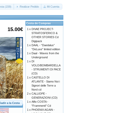
sta (159)
Realizar Pedido
Mi Cuenta
Cesta de Compras
15.00€
1 x
DIVAE PROJECT-
STRATOSFERICO &
OTHER STORIES Cd
Digipack
1 x
DAAL - “Daedalus”
“DeLuxe” limited edition
1 x
Daal - Waves from the
Underground
1 x
DI
VOLO/BOMBARDELLA
- STRUMENTI DI PACE
(CD)
1 x
CASTELLO DI
ATLANTE - Siamo Noi i
Signori delle Terre a
Nord cd
2 x
CALLIOPE -
GENERAZIONI (CD)
1 x
Alfio COSTA -
adir a la Cesta
"Frammenti" Cd
1 x
PHOENIX AGAIN -