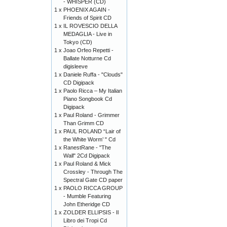
- WHISPER (CD)
1 x
PHOENIX AGAIN -
Friends of Spirit CD
1 x
IL ROVESCIO DELLA
MEDAGLIA - Live in
Tokyo (CD)
1 x
Joao Orfeo Repetti -
Ballate Notturne Cd
digisleeve
1 x
Daniele Ruffa - "Clouds"
CD Digipack
1 x
Paolo Ricca – My Italian
Piano Songbook Cd
Digipack
1 x
Paul Roland - Grimmer
Than Grimm CD
1 x
PAUL ROLAND “Lair of
the White Worm’ " Cd
1 x
RanestRane - "The
Wall" 2Cd Digipack
1 x
Paul Roland & Mick
Crossley - Through The
Spectral Gate CD paper
1 x
PAOLO RICCA GROUP
- Mumble Featuring
John Etheridge CD
1 x
ZOLDER ELLIPSIS - Il
Libro dei Tropi Cd