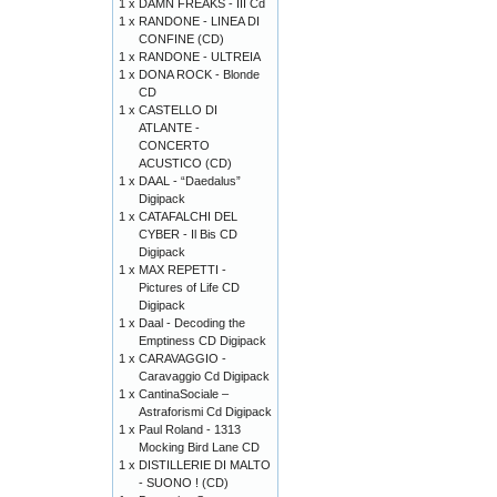
1 x
DAMN FREAKS - III Cd
1 x
RANDONE - LINEA DI
CONFINE (CD)
1 x
RANDONE - ULTREIA
1 x
DONA ROCK - Blonde
CD
1 x
CASTELLO DI
ATLANTE -
CONCERTO
ACUSTICO (CD)
1 x
DAAL - “Daedalus”
Digipack
1 x
CATAFALCHI DEL
CYBER - Il Bis CD
Digipack
1 x
MAX REPETTI -
Pictures of Life CD
Digipack
1 x
Daal - Decoding the
Emptiness CD Digipack
1 x
CARAVAGGIO -
Caravaggio Cd Digipack
1 x
CantinaSociale –
Astraforismi Cd Digipack
1 x
Paul Roland - 1313
Mocking Bird Lane CD
1 x
DISTILLERIE DI MALTO
- SUONO ! (CD)