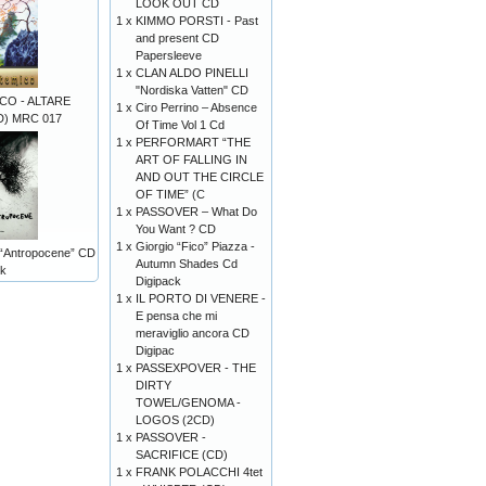
LOOK OUT CD
1 x
KIMMO PORSTI - Past
and present CD
Papersleeve
1 x
CLAN ALDO PINELLI
"Nordiska Vatten" CD
CO - ALTARE
1 x
Ciro Perrino ‎– Absence
) MRC 017
Of Time Vol 1 Cd
1 x
PERFORMART “THE
ART OF FALLING IN
AND OUT THE CIRCLE
OF TIME” (C
1 x
PASSOVER – What Do
You Want ? CD
1 x
Giorgio “Fico” Piazza -
Antropocene” CD
Autumn Shades Cd
ck
Digipack
1 x
IL PORTO DI VENERE -
E pensa che mi
meraviglio ancora CD
Digipac
1 x
PASSEXPOVER - THE
DIRTY
TOWEL/GENOMA -
LOGOS (2CD)
1 x
PASSOVER -
SACRIFICE (CD)
1 x
FRANK POLACCHI 4tet