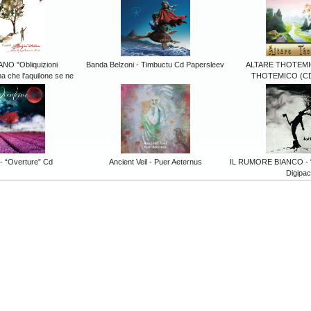
 "Obliquizioni
Banda Belzoni - Timbuctu Cd Papersleev
ALTARE THOTEMI
ma che l'aquilone se ne
THOTEMICO (CD
- “Overture” Cd
Ancient Veil - Puer Aeternus
IL RUMORE BIANCO - “
Digipa