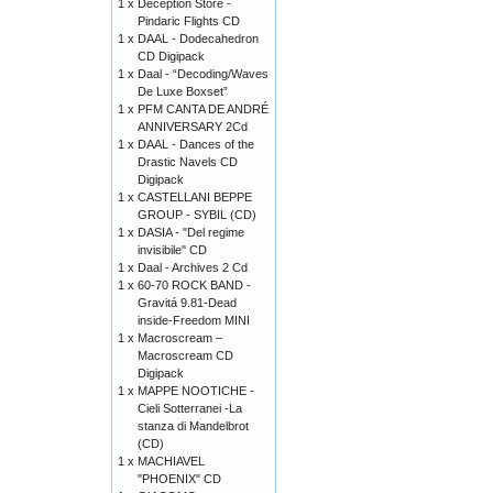
1 x
Deception Store -
Pindaric Flights CD
1 x
DAAL - Dodecahedron
CD Digipack
1 x
Daal - “Decoding/Waves
De Luxe Boxset”
1 x
PFM CANTA DE ANDRÉ
ANNIVERSARY 2Cd
1 x
DAAL - Dances of the
Drastic Navels CD
Digipack
1 x
CASTELLANI BEPPE
GROUP - SYBIL (CD)
1 x
DASIA - "Del regime
invisibile" CD
1 x
Daal - Archives 2 Cd
1 x
60-70 ROCK BAND -
Gravitá 9.81-Dead
inside-Freedom MINI
1 x
Macroscream –
Macroscream CD
Digipack
1 x
MAPPE NOOTICHE -
Cieli Sotterranei -La
stanza di Mandelbrot
(CD)
1 x
MACHIAVEL
"PHOENIX" CD