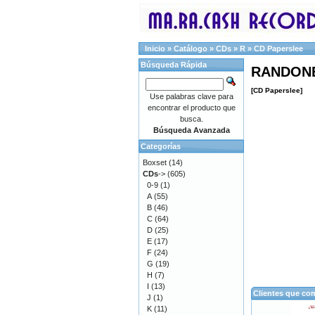
Inicio
»
Catálogo
»
CDs
»
R
»
CD Paperslee
Búsqueda Rápida
RANDONE
[CD Paperslee]
Use palabras clave para
encontrar el producto que
busca.
Búsqueda Avanzada
Categorías
Boxset
(14)
CDs
->
(605)
0-9
(1)
A
(55)
B
(46)
C
(64)
D
(25)
E
(17)
F
(24)
G
(19)
H
(7)
I
(13)
Clientes que co
J
(1)
K
(11)