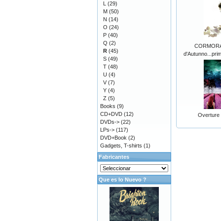
L
(29)
M
(50)
N
(14)
O
(24)
P
(40)
Q
(2)
CORMORANO
R
(45)
d'Autunno...pri
S
(49)
T
(48)
U
(4)
V
(7)
Y
(4)
Z
(5)
Books
(9)
CD+DVD
(12)
Overture 
DVDs->
(22)
LPs->
(117)
DVD+Book
(2)
Gadgets, T-shirts
(1)
Fabricantes
Que es lo Nuevo ?